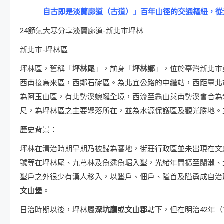
自古即是淡蘭廊道（古道）」百年山徑的交通樞紐，從
24節氣大寒分享淡蘭廊道-新北市坪林
新北市-坪林區
坪林區，舊稱「
坪林尾
」，前身「
坪林鄉
」，位於臺灣新北市
西南接烏來區，西鄰石碇區。為北宜公路的中繼站，西距臺北市
為阿玉山區，有北勢溪蜿蜒全境，西流至龜山與南勢溪會合為
尺，為坪林區之主要聚落所在，並為水源保護區及觀光勝地。
歷史背景：
坪林在清治時期早期乃被歸為蕃地，街莊行政區並未出現在文獻
號等在坪林尾、九芎林及魚逮魚堀入墾，光緒年間擴至闊瀨、
墾戶之外很少有漢人移入，以墾戶、佃戶、隘首及隘勇成自治
文山堡
。
日治時期以後，坪林屬
深坑廳
或
文山郡
轄下，但在明治42年（