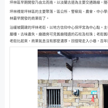
坪林區早期開發乃由北而南，以淡蘭古道為主要交通路線，隨
坪林裡是坪林區的主要聚落，區公所、警察局、農會、中小學
林最早開發的商業街了。
沿緩坡闢建的坪林老街，以地方信仰中心保坪宮為中心點。主祀玄
層樓，古味盡失，廟牆旁可見舊廟殘遺的石柱及柱珠；老街舊
老街比起來，商業氣息沒有那麼濃厚。拐個彎走入小巷，百年