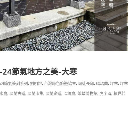
24節氣地方之美-大寒
,
,
,
,
,
,
24節氣篆刻系列
劉明燈
台灣綠色旅遊協會
司徒長邱
噶瑪蘭
坪林
坪林
,
,
,
,
,
,
,
水廳
淡蘭古道
淡蘭市集
淡蘭廊道
深坑廳
茶葉博物館
虎字碑
賴世若