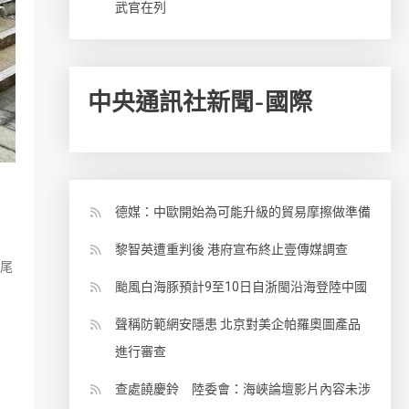
武官在列
中央通訊社新聞-國際
德媒：中歐開始為可能升級的貿易摩擦做準備
黎智英遭重判後 港府宣布終止壹傳媒調查
尾
颱風白海豚預計9至10日自浙閩沿海登陸中國
聲稱防範網安隱患 北京對美企帕羅奧圖產品
進行審查
查處饒慶鈴 陸委會：海峽論壇影片內容未涉