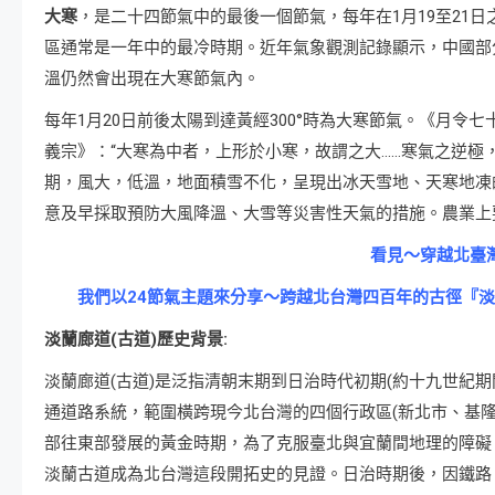
大寒
，是二十四節氣中的最後一個節氣，每年在1月19至21日
區通常是一年中的最冷時期。近年氣象觀測記錄顯示，中國部
溫仍然會出現在大寒節氣內。
每年1月20日前後太陽到達黃經300°時為大寒節氣。《月令七
義宗》：“大寒為中者，上形於小寒，故謂之大……寒氣之逆極
期，風大，低溫，地面積雪不化，呈現出冰天雪地、天寒地凍
意及早採取預防大風降溫、大雪等災害性天氣的措施。農業上
看見～穿越北臺
我們以24節氣主題來分享～跨越北台灣四百年的古徑『
淡蘭廊道(古道)歷史背景:
淡蘭廊道(古道)是泛指清朝末期到日治時代初期(約十九世紀期
通道路系統，範圍橫跨現今北台灣的四個行政區(新北市、基隆
部往東部發展的黃金時期，為了克服臺北與宜蘭間地理的障礙
淡蘭古道成為北台灣這段開拓史的見證。日治時期後，因鐵路