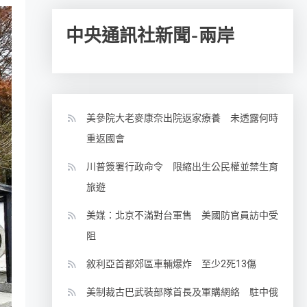
中央通訊社新聞-兩岸
美參院大老麥康奈出院返家療養 未透露何時
重返國會
川普簽署行政命令 限縮出生公民權並禁生育
旅遊
美媒：北京不滿對台軍售 美國防官員訪中受
阻
敘利亞首都郊區車輛爆炸 至少2死13傷
美制裁古巴武裝部隊首長及軍購網絡 駐中俄