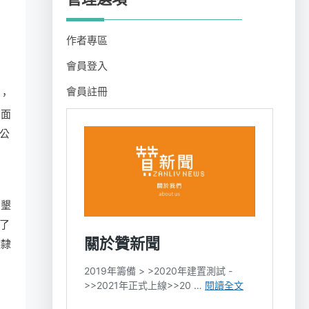
作者專區
會員登入
會員註冊
，
南面
公
安墾
了
改隸