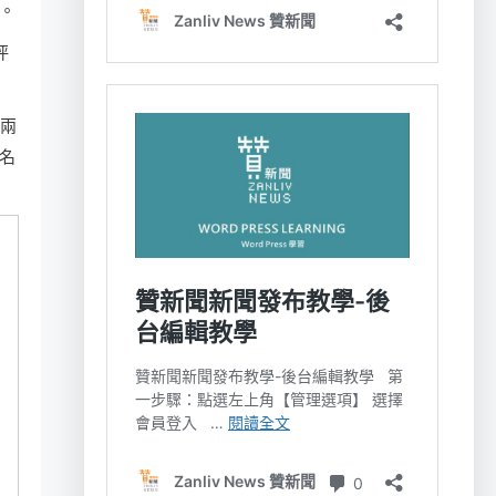
。
坪
成兩
名