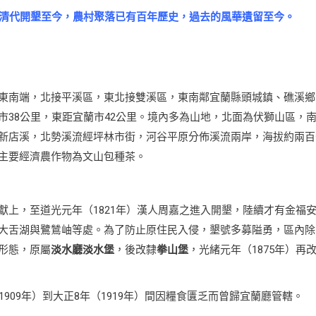
清代開墾至今，農村聚落已有百年歷史，過去的風華遺留至今。
東南端，北接平溪區，東北接雙溪區，東南鄰宜蘭縣頭城鎮、礁溪鄉
38公里，東距宜蘭市42公里。境內多為山地，北面為伏獅山區，
新店溪，北勢溪流經坪林市街，河谷平原分佈溪流兩岸，海拔約兩百
主要經濟農作物為文山包種茶。
上，至道光元年（1821年）漢人周嘉之進入開墾，陸續才有金福
大舌湖與鷺鷥岫等處。為了防止原住民入侵，墾號多募隘勇，區內除
形態，原屬
淡水廳淡水堡
，後改隸
拳山堡
，光緒元年（1875年）再
1909年）到大正8年（1919年）間因糧食匱乏而曾歸宜蘭廳管轄。