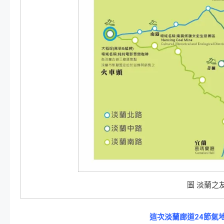
圖 淡蘭之
這次淡蘭廊道24節氣