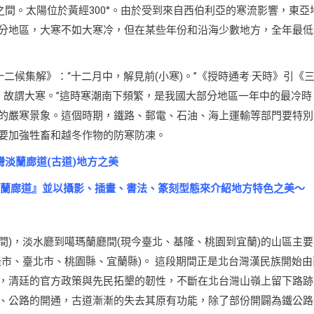
之間。太陽位於黃經300°。由於受到來自西伯利亞的寒流影響，東亞
分地區，大寒不如大寒冷，但在某些年份和沿海少數地方，全年最低
十二候集解》：“十二月中，解見前(小寒)。”《授時通考·天時》引《
，故謂大寒。”這時寒潮南下頻繁，是我國大部分地區一年中的最冷時
的嚴寒景象。這個時期，鐵路、郵電、石油、海上運輸等部門要特別
要加強牲畜和越冬作物的防寒防凍。
灣淡蘭廊道(古道)地方之美
淡蘭廊道』並以攝影、插畫、書法、篆刻型態來介紹地方特色之美～
間)，淡水廳到噶瑪蘭廳間(現今臺北、基隆、桃園到宜蘭)的山區主要
市、臺北市、桃園縣、宜蘭縣)。 這段期間正是北台灣漢民族開始由
，清廷的官方政策與先民拓墾的韌性，不斷在北台灣山嶺上留下路跡
、公路的開通，古道漸漸的失去其原有功能，除了部份開闢為鐵公路