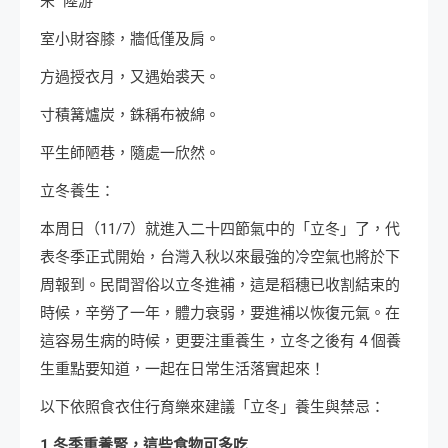
宋 陸游
室小財容膝，牆低僅及肩。
方過授衣月，又遇始裘天。
寸積篝爐炭，銖稱布被綿。
平生師陋巷，隨處一欣然。
立冬養生：
本周日（11/7）就進入二十四節氣中的「立冬」了，代
表冬季正式開始，台灣入秋以來最強的冷空氣也將於下
周報到。民間習俗以立冬進補，這是稻穗已收割結束的
時候，辛勞了一年，體力衰弱，要進補以恢復元氣。在
這容易生病的時候，更要注重養生，立冬之後有 4 個養
生重點要知道，一起在日常生活落實起來！
以下依照食衣住行育樂來建議「立冬」養生與禁忌：
1.冬季重養腎，這些食物可多吃