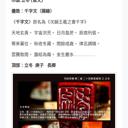
印面:立冬 (金文)
邊款：千字文（摘錄）
《
千字文
》原名為《次韻王羲之書千字》
天地玄黃， 宇宙洪荒。 日月盈昃， 辰宿列張。
寒來暑往， 秋收冬藏。 閏餘成歲， 律呂調陽。
雲騰致雨， 露結為霜。 金生麗水…………………….
頂部：立冬 庚子 長卿