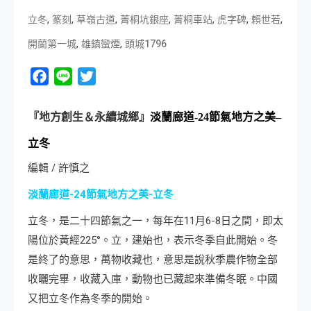
,
,
,
,
,
,
,
立冬
篆刻
草嶺古道
菁桐坑銀座
菁桐車站
虎字碑
賴世若
,
,
開蘭第一城
雄鎮蠻煙
頭城1796
Facebook
Line
Twitter
『地方創生＆永續城鄉』
淡蘭廊道
-24
節氣地方之美
–
立冬
編輯 / 許慎之
淡蘭廊道-24節氣地方之美-立冬
立冬，是二十四節氣之一，每年在11月6-8日之間，即太
陽位於黃經225°。立，建始也，表示冬季自此開始。冬
是終了的意思，萬物收藏也，意思是說秋季農作物全部
收曬完畢，收藏入庫，動物也已藏起來準備冬眠。中國
又把立冬作為冬季的開始。