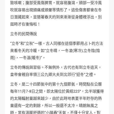
致咳嗽；腹部受風傷脾胃，就容易腹瀉，頭部一受冷風
吹就容易出現頭痛或頭暈等情形了。這些傷害都會在冬
日潛藏起來，並隨著春天的到來漸漸從身體裡浮出，別
屆時才在後悔啦！
立冬的民間傳說
“立冬”和“立秋”一樣，古人同樣在這個季節用占卜的方法
來看冬天的冷暖，如“立冬晴，一冬凌(寒冷);立冬陰(陰
雨)，一冬溫(暖冬)”，
立冬的傳說與習俗。不無例外，古代也有到立冬這天，
皇帝會親自率領三公九卿大夫到北郊行“迎冬”之禮。
立冬，是二十四節氣中的第十九個節氣，時間點在公曆
每年11月7-8日之間，即太陽位於黃經225°，北半球獲得
的太陽輻射量越來越少，由於此時地表夏半年貯存的熱
量還有一定的剩餘，所以一般還不太冷。晴朗無風之
時，常有溫暖舒適的“小陽春”天氣，不僅十分宜人，對