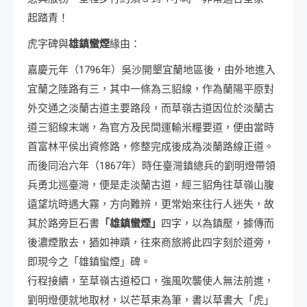
起踏青！
虎字碑與
雄鎮蠻煙
緣由：
嘉慶元年（1796年）吳沙開墾宜蘭地區後，由外地進入
宜蘭之陸路有三，其中一條為三貂線，作為蘭陽平原對
外交通之淡蘭古道主要路段，而草嶺古道因位於淡蘭古
道三貂線末端，為官方及民間運輸米糧要道，便由當時
首富林平侯出資修路，修整完成後成為淡蘭路線正道。
而後同治六年（1867年）時任臺灣鎮總兵的劉明燈帶領
兵勇北巡臺灣，便是走淡蘭古道，經三貂角往草嶺山腹
遠望坑時遇大霧，方向難辨，更常始來往行人迷失，故
其於路旁巨石書
「雄鎮蠻煙」
四字，以為鎮壓，據傳而
後濃煙散去，猶如神蹟，往來商旅將此四字刻於道旁，
即現今之「雄鎮蠻煙」碑。
行程接續，至草嶺古道椏口，強風吹襲使人無法前進，
劉明燈便就地取材，以芒草束為筆，書以草書大「虎」