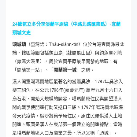
24
節氣立冬分享淡蘭平原線（中路北路匯集點）-宜蘭
頭城文史
頭城鎮
（臺灣話：Thâu-siânn-tìn）位於台灣宜蘭縣最北
端，轄區範圍包括龜山島（隸屬龜山里）與釣魚臺列嶼
（隸屬大溪里），屬於宜蘭平原最早開發的地區，有
「開蘭第一站」、「
開蘭第一城
」之稱。
漢人開墾噶瑪蘭地區最著名的當屬
吳沙
。1787年吳沙入
墾三貂角，在公元1796年(嘉慶元年) 農歷九月十六日入
烏石港，開始大規模的開發，噶瑪蘭原住民與開墾漢人
間的戰爭使開墾行動又退口三貂。1797年噶瑪蘭地區爆
發天花疫情，吳沙將藥予原住民，原住民便供漢人土地
開墾。頭圍是漢人在東部第一個建立的開墾據點，當時
是噶瑪蘭地區人口及商業之最，所以又稱「頭城」。