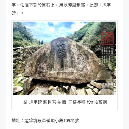
字，命屬下刻於巨石上，用以陣風制邪，此即「虎字
碑」。
圖 虎字碑 賴世若 拍攝 司徒長卿 設計&篆刻
地址：遠望坑段草嶺頂小段109地號