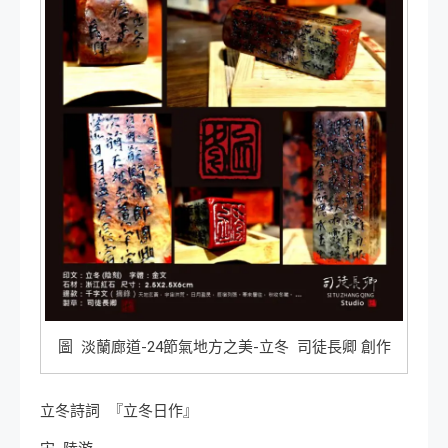
圖 淡蘭廊道-24節氣地方之美-立冬 司徒長卿 創作
立冬詩詞 『立冬日作』