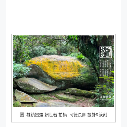
圖 雄鎮蠻煙 賴世若 拍攝 司徒長卿 設計&篆刻