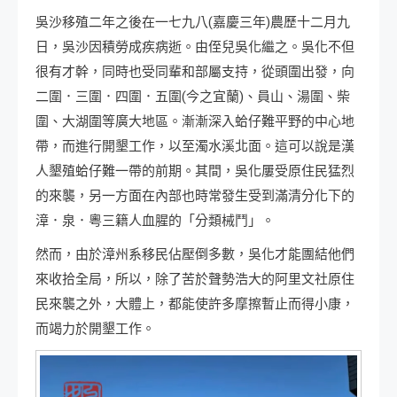
吳沙移殖二年之後在一七九八(嘉慶三年)農歷十二月九
日，吳沙因積勞成疾病逝。由侄兒吳化繼之。吳化不但
很有才幹，同時也受同輩和部屬支持，從頭圍出發，向
二圍．三圍．四圍．五圍(今之宜蘭)、員山、湯圍、柴
圍、大湖圍等廣大地區。漸漸深入蛤仔難平野的中心地
帶，而進行開墾工作，以至濁水溪北面。這可以說是漢
人墾殖蛤仔難一帶的前期。其間，吳化屢受原住民猛烈
的來襲，另一方面在內部也時常發生受到滿清分化下的
漳．泉．粵三籍人血腥的「分類械鬥」。
然而，由於漳州系移民佔壓倒多數，吳化才能團結他們
來收拾全局，所以，除了苦於聲勢浩大的阿里文社原住
民來襲之外，大體上，都能使許多摩擦暫止而得小康，
而竭力於開墾工作。