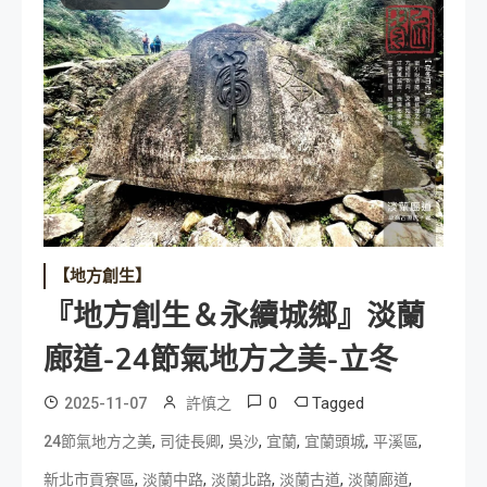
【地方創生】
『地方創生＆永續城鄉』淡蘭
廊道-24節氣地方之美-立冬
0
Tagged
2025-11-07
許慎之
,
,
,
,
,
,
24節氣地方之美
司徒長卿
吳沙
宜蘭
宜蘭頭城
平溪區
,
,
,
,
,
新北市貢寮區
淡蘭中路
淡蘭北路
淡蘭古道
淡蘭廊道