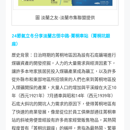
圖 淡蘭之友-淡蘭市集聯盟提供
24
節氣立冬分享淡蘭古徑中路-菁桐車站（菁桐坑銀
座）
歷史背景：日治時期的菁桐地區因為設有石底礦場進行
煤礦資產的開發挖掘，人力的大量需求與經濟因素下，
讓許多本地家族居民投入煤礦產業成為礦工，以及許多
從外縣市和東部地區所招領來的人們也來到菁桐地區投
入煤礦開採的產業，大量人口的增加與平溪線在大正10
年（西元1921年）7月通車與昭和14年（西元1939年）
石底大斜坑的開坑人力需求的原因下，使得菁桐地區有
了快速的商業發展，像是從位於員工俱樂部通往菁桐車
站的斜坡旁便曾經設有許多商家經營販售物品，其熱鬧
程度曾有「菁桐坑銀座」的稱呼，意指為最熱鬧、繁華