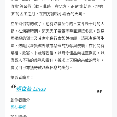
收節”等習俗活動。此時，在北方，正是“水結冰，地始
凍”的孟冬之月，在南方卻是小陽春的天氣。
立冬習俗有的改了，也有沿襲至今的。立冬是十月的大
節，在漢魏時期，這天天子要親率羣臣迎接冬氣，對爲
國捐軀的烈士及其家小進行表彰與撫卹，請死者保護生
靈，鼓勵民衆抵禦外敵或惡寇的掠奪與侵襲，在民間有
祭祖、飲宴、卜歲等習俗，以時令佳品向祖靈祭祀，以
盡爲人子孫的義務和責任，祈求上天賜給來歲的豐年，
農民自己亦獲得飲酒與休息的酬勞。
攝影者簡介：
賴世若-Linus
創作者簡介：
司徒長卿