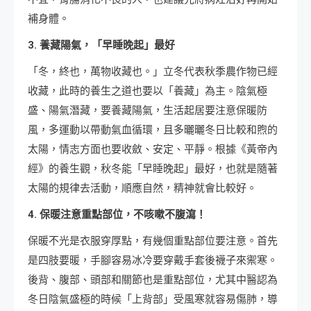
補身體。
3. 養藏陽氣，「早睡晚起」最好
「冬，終也，萬物收藏也。」立冬代表秋季農作物已經
收藏，此時的養生之道也要以「養藏」為主。陰氣極
盛、陽氣潛藏，要養藏陽氣，生活起居要注意保暖防
風，多運動以帶動氣血循環，且多曬曬冬日比較和煦的
太陽，情志方面也要收斂、安定、平靜。根據《黃帝內
經》的養生觀，秋冬能「早睡晚起」最好，也就是隨著
太陽的規律去活動，順應自然，精神就會比較好。
4. 保暖注意重點部位，不咳嗽不腹瀉！
保暖不光是衣服穿厚點，有幾個重點部位要注意。首先
是四肢要暖，手腳容易冰冷要穿戴手套後襪子來禦寒。
後背、腹部、頭部和關節也是重點部位，尤其中醫認為
冬日陰氣盛極的時候「上背部」受風寒就容易傷肺，導