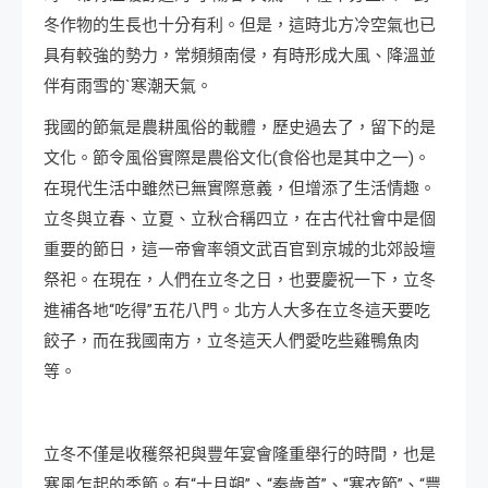
冬作物的生長也十分有利。但是，這時北方冷空氣也已
具有較強的勢力，常頻頻南侵，有時形成大風、降溫並
伴有雨雪的`寒潮天氣。
我國的節氣是農耕風俗的載體，歷史過去了，留下的是
文化。節令風俗實際是農俗文化(食俗也是其中之一)。
在現代生活中雖然已無實際意義，但增添了生活情趣。
立冬與立春、立夏、立秋合稱四立，在古代社會中是個
重要的節日，這一帝會率領文武百官到京城的北郊設壇
祭祀。在現在，人們在立冬之日，也要慶祝一下，立冬
進補各地“吃得”五花八門。北方人大多在立冬這天要吃
餃子，而在我國南方，立冬這天人們愛吃些雞鴨魚肉
等。
立冬不僅是收穫祭祀與豐年宴會隆重舉行的時間，也是
寒風乍起的季節。有“十月朔”、“秦歲首”、“寒衣節”、“豐