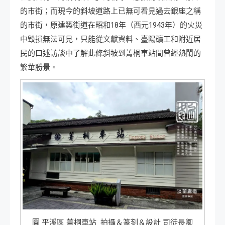
的市街；而現今的斜坡道路上已無可看見過去銀座之稱
的市街，原建築街道在昭和18年（西元1943年）的火災
中毀損無法可見，只能從文獻資料、臺陽礦工和附近居
民的口述訪談中了解此條斜坡到菁桐車站間曾經熱鬧的
繁華勝景。
圖 平溪區 菁桐車站 拍攝＆篆刻＆設計 司徒長卿