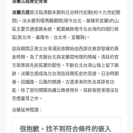
淡蘭古道歷史背景
淡蘭古道
是泛指清朝末期到日治時代初期(約十九世紀期
間)，淡水廳到噶瑪蘭廳間(現今台北、基隆到宜蘭)的山
區主要交通道路系統，範圍橫跨現今北台灣的四個行政
區(新北市、基隆市、台北市、宜蘭縣)。
這段期間正是北台灣漢民族開始由西部往東部發展的黃
金時期，為了克服台北與宜蘭間地理的障礙，清廷的官
方政策與先民拓墾的韌性，不斷在北台灣山嶺上留下路
跡，淡蘭古道成為北台灣這段開拓史的見證。日治時期
後，因鐵路、公路的開通，古道漸漸的失去其原有功
能，除了部份開闢為鐵公路使用外，其餘皆逐漸隱沒在
荒煙蔓草之中。
淡蘭延伸閱讀：