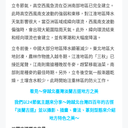
立冬節氣，高空西風急流在亞洲南部地區已完全建立。
此時高空西風南支波動的強弱和東移，對江淮地區降水
天氣影響很大。當亞洲區域成緯向環流，西風南支波動
偏強時，會出現大範圍陰雨天氣。此外，緯向環流結束
和經向環流也會建立，並有寒潮和大幅度降溫。
立冬前後，中國大部分地區降水顯著減少。東北地區大
地封凍，農林作物進入越冬期。江淮地區的「三秋」已
接近尾聲，江南則需搶種晚茬冬麥，趕緊移栽油菜，南
部則是種麥的最佳時期。另外，立冬後空氣一般漸趨乾
燥，土壤含水較少，此時開始注重林區的防火工作。
看見～穿越北臺灣淡蘭古道地方之美
我們以24節氣主題來分享～跨越北台灣四百年的古徑
『淡蘭古道』並以攝影、插畫、書法、篆刻型態來介紹
地方特色之美～