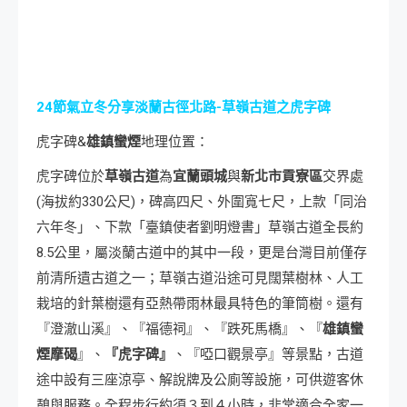
24
節氣立冬分享淡蘭古徑北路-草嶺古道之虎字碑
虎字碑&
雄鎮蠻煙
地理位置：
虎字碑位於
草嶺古道
為
宜蘭頭城
與
新北市貢寮區
交界處
(海拔約330公尺)，碑高四尺、外圍寬七尺，上款「同治
六年冬」、下款「臺鎮使者劉明燈書」草嶺古道全長約
8.5公里，屬淡蘭古道中的其中一段，更是台灣目前僅存
前清所遺古道之一；草嶺古道沿途可見闊葉樹林、人工
栽培的針葉樹還有亞熱帶雨林最具特色的筆筒樹。還有
『澄澈山溪』、『福德祠』、『跌死馬橋』、『
雄鎮蠻
煙摩碣
』、
『
虎字碑
』
、『啞口觀景亭』等景點，古道
途中設有三座涼亭、解說牌及公廁等設施，可供遊客休
憩與服務。全程步行約須３到４小時，非常適合全家一