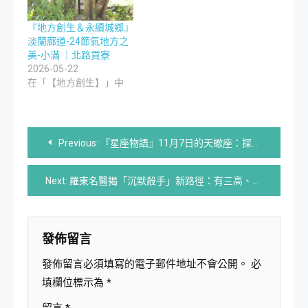
『地方創生＆永續城鄉』
淡蘭廊道-24節氣地方之
美-小滿 ｜北路貢寮
2026-05-22
在「【地方創生】」中
文
Previous:
『星座物語』11月7日的天蠍座：探險者 | 星座與書法結合
章
Next:
羅東名醫揭「沉默殺手」新路徑：有三高、梨形身材當心了
導
覽
發佈留言
發佈留言必須填寫的電子郵件地址不會公開。
必
填欄位標示為
*
留言
*