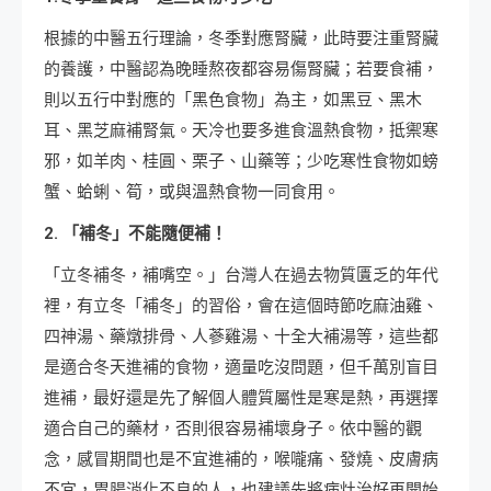
根據的中醫五行理論，冬季對應腎臟，此時要注重腎臟
的養護，中醫認為晚睡熬夜都容易傷腎臟；若要食補，
則以五行中對應的「黑色食物」為主，如黑豆、黑木
耳、黑芝麻補腎氣。天冷也要多進食溫熱食物，抵禦寒
邪，如羊肉、桂圓、栗子、山藥等；少吃寒性食物如螃
蟹、蛤蜊、筍，或與溫熱食物一同食用。
2. 「補冬」不能隨便補！
「立冬補冬，補嘴空。」台灣人在過去物質匱乏的年代
裡，有立冬「補冬」的習俗，會在這個時節吃麻油雞、
四神湯、藥燉排骨、人蔘雞湯、十全大補湯等，這些都
是適合冬天進補的食物，適量吃沒問題，但千萬別盲目
進補，最好還是先了解個人體質屬性是寒是熱，再選擇
適合自己的藥材，否則很容易補壞身子。依中醫的觀
念，感冒期間也是不宜進補的，喉嚨痛、發燒、皮膚病
不宜，胃腸消化不良的人，也建議先將病灶治好再開始