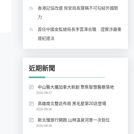
香港記協改選 保安局長聲稱不可勾結外國勢
力
首任中國金監總局長李雲澤去職 證實涉嚴重
違紀違法
近期新聞
中山醫大攜加拿大新創 聚焦智慧醫療落地
2026-08-07
高雄南北雙店布局 黑毛屋第20店登場
2026-08-06
新北慢旅行開跑 山林溫泉河景一次到位
2026-08-06