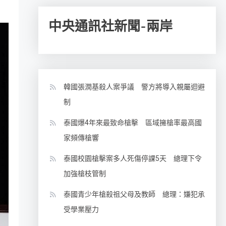
中央通訊社新聞-兩岸
韓國張潤基殺人案爭議 警方將導入親屬迴避
制
泰國爆4年來最致命槍擊 區域擁槍率最高國
家頻傳槍響
泰國校園槍擊案多人死傷停課5天 總理下令
加強槍枝管制
泰國青少年槍殺祖父母及教師 總理：嫌犯承
受學業壓力