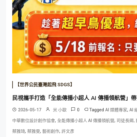
【世界公民臺灣起飛 SDGS】
民視攜手打造「全能傳播小超人 AI 傳播領航營」帶
0
Tagged
,
2026-05-17
米 小歐
AI 媒體專家
AI
,
,
,
中華數位設計創作協會
全能傳播小超人 AI 傳播領航營
司徒長卿
,
,
,
蔡雅琦
蔡雅雯
藝術創作
許文彥