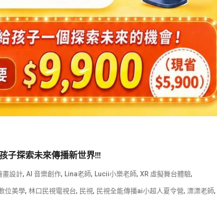
孩子探索未來傳播新世界!!!
,
,
,
,
,
 繪畫設計
AI 音樂創作
Lina老師
Lucii小樂老師
XR 虛擬舞台體驗
,
,
,
,
,
數位美學
林口民視電視台
民視
民視全能傳播ai小超人夏令營
漂漂老師