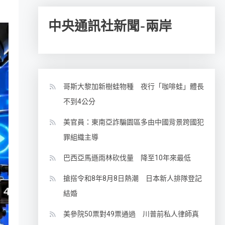
中央通訊社新聞-兩岸
哥斯大黎加新樹蛙物種 夜行「咖啡蛙」體長
不到4公分
美官員：東南亞詐騙園區多由中國背景跨國犯
罪組織主導
巴西亞馬遜雨林砍伐量 降至10年來最低
搶搭令和8年8月8日熱潮 日本新人排隊登記
結婚
美參院50票對49票通過 川普前私人律師真