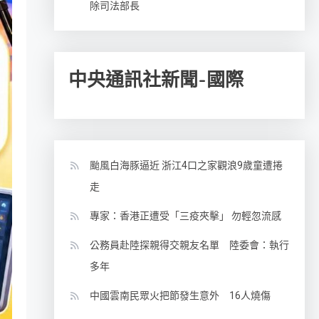
除司法部長
中央通訊社新聞-國際
颱風白海豚逼近 浙江4口之家觀浪9歲童遭捲
走
專家：香港正遭受「三疫夾擊」 勿輕忽流感
公務員赴陸探親得交親友名單 陸委會：執行
多年
中國雲南民眾火把節發生意外 16人燒傷