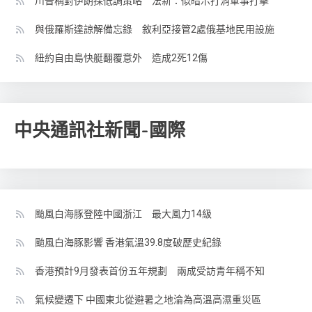
川普稱對伊朗採低調策略 法新：似暗示打消軍事打擊
與俄羅斯達諒解備忘錄 敘利亞接管2處俄基地民用設施
紐約自由島快艇翻覆意外 造成2死12傷
中央通訊社新聞-國際
颱風白海豚登陸中國浙江 最大風力14級
颱風白海豚影響 香港氣溫39.8度破歷史紀錄
香港預計9月發表首份五年規劃 兩成受訪青年稱不知
氣候變遷下 中國東北從避暑之地淪為高溫高濕重災區