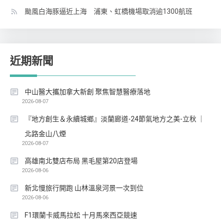
颱風白海豚逼近上海 浦東、虹橋機場取消逾1300航班
近期新聞
中山醫大攜加拿大新創 聚焦智慧醫療落地
2026-08-07
『地方創生＆永續城鄉』淡蘭廊道-24節氣地方之美-立秋 ｜
北路金山八煙
2026-08-07
高雄南北雙店布局 黑毛屋第20店登場
2026-08-06
新北慢旅行開跑 山林溫泉河景一次到位
2026-08-06
F1環蘭卡威馬拉松 十月馬來西亞競速