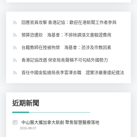
回應官員攻擊 香港記協：歡迎在港新聞工作者參與
預算恐遭砍 海基會：不排除調漲文書驗證費用
台籍教師在陸被拘禁 海基會：恐涉及宗教因素
香港記協改選 保安局長聲稱不可勾結外國勢力
首任中國金監總局長李雲澤去職 證實涉嚴重違紀違法
近期新聞
中山醫大攜加拿大新創 聚焦智慧醫療落地
2026-08-07