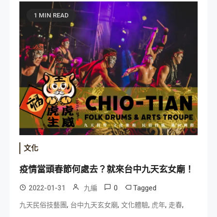
1 MIN READ
文化
疫情當頭春節何處去？就來台中九天玄女廟！
0
Tagged
2022-01-31
九編
,
,
,
,
,
九天民俗技藝團
台中九天玄女廟
文化體驗
虎年
走春