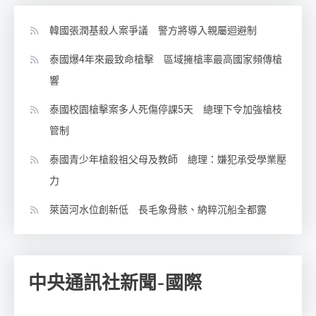
韓國張潤基殺人案爭議 警方將導入親屬迴避制
泰國爆4年來最致命槍擊 區域擁槍率最高國家頻傳槍
響
泰國校園槍擊案多人死傷停課5天 總理下令加強槍枝
管制
泰國青少年槍殺祖父母及教師 總理：嫌犯承受學業壓
力
萊茵河水位創新低 長毛象骨骸、納粹沉船全都露
中央通訊社新聞-國際