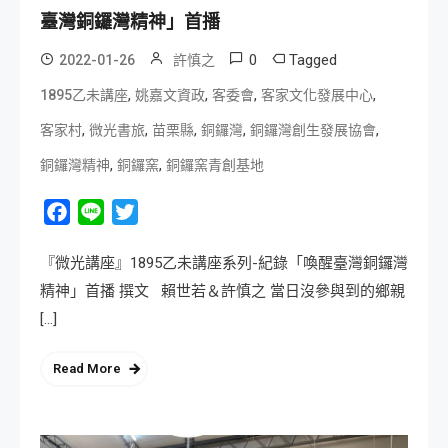
臺灣銅鑼灣精神」首播
0
Tagged
2022-01-26
許慎之
,
,
,
,
1895乙未講座
姚嘉文資政
客委會
客家文化發展中心
,
,
,
,
,
客家村
微光書旅
苗栗縣
銅鑼灣
銅鑼灣創生發展協會
,
,
銅鑼灣精神
銅鑼窯
銅鑼窯青創基地
Facebook
Line
Twitter
『微光講座』1895乙未講座系列-紀錄「喚醒臺灣銅鑼灣
精神」首播 撰文 賴世若＆許慎之 當日沒參與到的鄉親
[…]
Read More