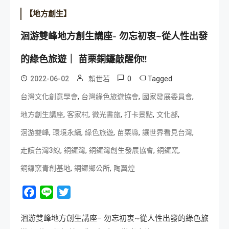
【地方創生】
洄游雙峰地方創生講座- 勿忘初衷~從人性出發
的綠色旅遊｜ 苗栗銅鑼敲醒你!!
0
Tagged
2022-06-02
賴世若
,
,
,
台灣文化創意學會
台灣綠色旅遊協會
國家發展委員會
,
,
,
,
,
地方創生講座
客家村
微光書旅
打卡景點
文化部
,
,
,
,
,
洄游雙峰
環境永續
綠色旅遊
苗栗縣
讓世界看見台灣
,
,
,
,
走讀台灣3線
銅鑼灣
銅鑼灣創生發展協會
銅鑼窯
,
,
銅鑼窯青創基地
銅鑼鄉公所
陶翼煌
Facebook
Line
Twitter
洄游雙峰地方創生講座– 勿忘初衷~從人性出發的綠色旅