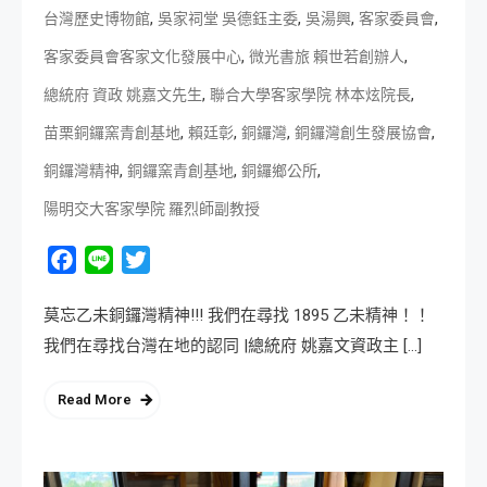
,
,
,
,
台灣歷史博物館
吳家祠堂 吳德鈺主委
吳湯興
客家委員會
,
,
客家委員會客家文化發展中心
微光書旅 賴世若創辦人
,
,
總統府 資政 姚嘉文先生
聯合大學客家學院 林本炫院長
,
,
,
,
苗栗銅鑼窯青創基地
賴廷彰
銅鑼灣
銅鑼灣創生發展協會
,
,
,
銅鑼灣精神
銅鑼窯青創基地
銅鑼鄉公所
陽明交大客家學院 羅烈師副教授
Facebook
Line
Twitter
莫忘乙未銅鑼灣精神!!! 我們在尋找 1895 乙未精神！！
我們在尋找台灣在地的認同 |總統府 姚嘉文資政主 […]
Read More