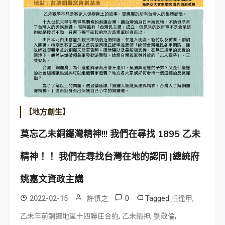
【地方創生】
莫忘乙未銅鑼灣精神!!! 我們在尋找 1895 乙未
精神！！ 我們在尋找台灣在地的認同 |總統府
姚嘉文資政主講
0
Tagged
,
2022-02-15
許慎之
丘逢甲
,
,
,
乙未年前銅鑼地區十四聯庄合約
乙未精神
劉敬倫