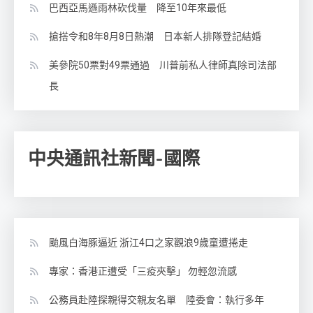
巴西亞馬遜雨林砍伐量 降至10年來最低
搶搭令和8年8月8日熱潮 日本新人排隊登記結婚
美參院50票對49票通過 川普前私人律師真除司法部
長
中央通訊社新聞-國際
颱風白海豚逼近 浙江4口之家觀浪9歲童遭捲走
專家：香港正遭受「三疫夾擊」 勿輕忽流感
公務員赴陸探親得交親友名單 陸委會：執行多年