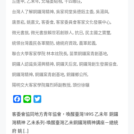
,
,
,
,
丘逢甲
乙未年
北埔姜紹祖
十四聯庄
,
,
,
台灣人了解銅鑼灣精神
吳家祠堂吳德鈺主委
吳湯與
,
,
,
,
唐景崧
姚嘉文
客委會
客家委員會客家文化發展中心
,
,
,
,
微光書旅
微光書旅賴世若創辦人
抗日
民主國之寶璽
,
,
,
統領台灣義民各軍關防
總統府資政
義軍起義
,
,
聯合大學客家學院 林本炫院長
苗栗銅鑼窯青創基地
,
,
,
銅鑼人認識吳湯興精神
銅鑼天后宮
銅鑼灣創生發展協會
,
,
,
銅鑼灣精神
銅鑼窯青創基地
銅鑼鄉公所
,
陽明交大客家學院羅烈師副教授
頭份徐驤
Facebook
Line
Twitter
客委會協同地方青年協會，喚醒臺灣1895 乙未年 銅鑼
灣精神 乙未系列-喚醒臺灣乙未銅鑼灣精神講座－總統
府 姚 […]