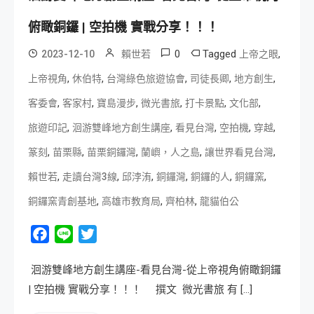
俯瞰銅鑼 | 空拍機 實戰分享！！！
0
Tagged
,
2023-12-10
賴世若
上帝之眼
,
,
,
,
,
上帝視角
休伯特
台灣綠色旅遊協會
司徒長卿
地方創生
,
,
,
,
,
,
客委會
客家村
寶島漫步
微光書旅
打卡景點
文化部
,
,
,
,
,
旅遊印記
洄游雙峰地方創生講座
看見台灣
空拍機
穿越
,
,
,
,
,
篆刻
苗栗縣
苗栗銅鑼灣
蘭嶼，人之島
讓世界看見台灣
,
,
,
,
,
,
賴世若
走讀台灣3線
邱浡洧
銅鑼灣
銅鑼的人
銅鑼窯
,
,
,
銅鑼窯青創基地
高雄市教育局
齊柏林
龍貓伯公
Facebook
Line
Twitter
洄游雙峰地方創生講座-看見台灣-從上帝視角俯瞰銅鑼
| 空拍機 實戰分享！！！ 撰文 微光書旅 有 […]