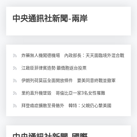
中央通訊社新聞-兩岸
炸藥無人機闖德機場 內政部長：天天面臨境外混合戰
江啟臣菲律賓造勢 籲僑胞返台投票
伊朗列荷莫茲全面開放條件 要美同意終戰並撤軍
里約直升機墜毀 哥倫比亞一家3名女性罹難
拜登癌症擴散至骨骼外 韓特：父親仍心繫美國