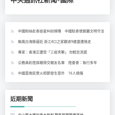
中央通訊社新聞-國際
中國粉絲赴泰追星糾紛頻傳 中國駐泰使館籲文明守法
颱風白海豚逼近 浙江4口之家觀浪9歲童遭捲走
專家：香港正遭受「三疫夾擊」 勿輕忽流感
公務員赴陸探親得交親友名單 陸委會：執行多年
中國雲南民眾火把節發生意外 16人燒傷
近期新聞