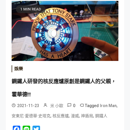
1 MIN READ
娛樂
鋼鐵人研發的核反應爐原創是鋼鐵人的父親，
霍華德!!!
0
Tagged
,
2021-11-23
米 小歐
Iron Man
,
,
,
,
安東尼·愛德華·史塔克
核反應爐
漫威
神盾局
鋼鐵人
Facebook
Line
Twitter