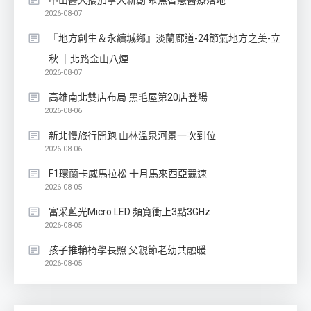
中山醫大攜加拿大新創 聚焦智慧醫療落地
2026-08-07
『地方創生＆永續城鄉』淡蘭廊道-24節氣地方之美-立
秋 ｜北路金山八煙
2026-08-07
高雄南北雙店布局 黑毛屋第20店登場
2026-08-06
新北慢旅行開跑 山林溫泉河景一次到位
2026-08-06
F1環蘭卡威馬拉松 十月馬來西亞競速
2026-08-05
富采藍光Micro LED 頻寬衝上3點3GHz
2026-08-05
孩子推輪椅學長照 父親節老幼共融暖
2026-08-05