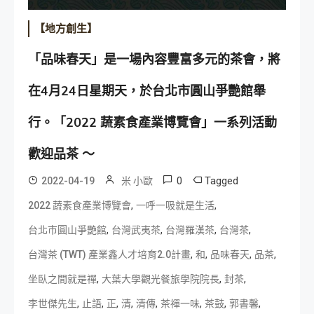
【地方創生】
「品味春天」是一場內容豐富多元的茶會，將
在4月24日星期天，於台北市圓山爭艷館舉
行。「2022 蔬素食產業博覽會」一系列活動
歡迎品茶 ～
0
Tagged
2022-04-19
米 小歐
,
,
2022 蔬素食產業博覽會
一呼一吸就是生活
,
,
,
,
台北市圓山爭艷館
台灣武夷茶
台灣羅漢茶
台灣茶
,
,
,
,
台灣茶 (TWT) 產業鑫人才培育2.0計畫
和
品味春天
品茶
,
,
,
坐臥之間就是禪
大葉大學觀光餐旅學院院長
封茶
,
,
,
,
,
,
,
,
李世傑先生
止語
正
清
清傳
茶禪一味
茶鼓
郭書馨