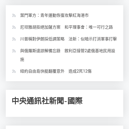
葉門軍方：青年運動恢復攻擊紅海港市
尼坦雅胡拒絕加薩方案 和平理事會：唯一可行之路
川普稱對伊朗採低調策略 法新：似暗示打消軍事打擊
與俄羅斯達諒解備忘錄 敘利亞接管2處俄基地民用設
施
紐約自由島快艇翻覆意外 造成2死12傷
中央通訊社新聞-國際