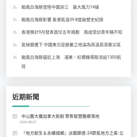
颱風白海豚登陸中國浙江 最大風力14級
颱風白海豚影響 香港氣溫39.8度破歷史紀錄
香港預計9月發表首份五年規劃 兩成受訪青年稱不知
氣候變遷下 中國東北從避暑之地淪為高溫高濕重災區
颱風白海豚逼近上海 浦東、虹橋機場取消逾1300航
班
近期新聞
中山醫大攜加拿大新創 聚焦智慧醫療落地
2026-08-07
『地方創生＆永續城鄉』淡蘭廊道-24節氣地方之美-立