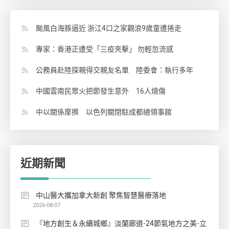
颱風白海豚逼近 浙江4口之家觀浪9歲童遭捲走
專家：香港正遭受「三疫夾擊」 勿輕忽流感
公務員赴陸探親得交親友名單 陸委會：執行多年
中國雲南民眾火把節發生意外 16人燒傷
中以關係摩擦 以色列關閉駐成都總領事館
近期新聞
中山醫大攜加拿大新創 聚焦智慧醫療落地
2026-08-07
『地方創生＆永續城鄉』淡蘭廊道-24節氣地方之美-立