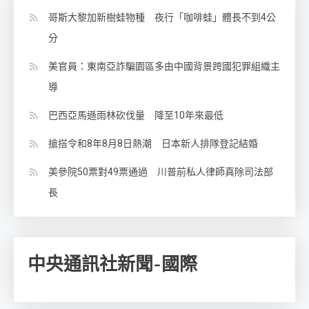
哥斯大黎加新樹蛙物種 夜行「咖啡蛙」體長不到4公
分
美官員：東南亞詐騙園區多由中國背景跨國犯罪組織主
導
巴西亞馬遜雨林砍伐量 降至10年來最低
搶搭令和8年8月8日熱潮 日本新人排隊登記結婚
美參院50票對49票通過 川普前私人律師真除司法部
長
中央通訊社新聞-國際