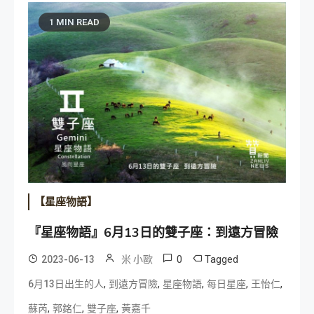
1 MIN READ
【星座物語】
『星座物語』6月13日的雙子座：到遠方冒險
0
Tagged
2023-06-13
米 小歐
,
,
,
,
,
6月13日出生的人
到遠方冒險
星座物語
每日星座
王怡仁
,
,
,
蘇芮
郭銘仁
雙子座
黃嘉千