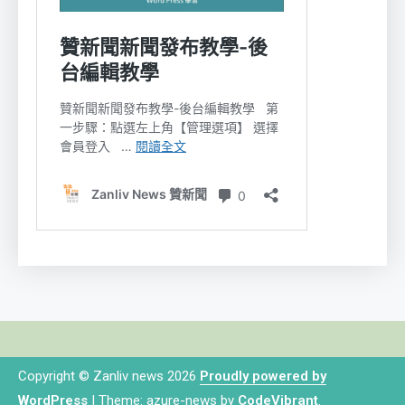
Copyright © Zanliv news 2026
Proudly powered by
WordPress
|
Theme: azure-news by
CodeVibrant
.