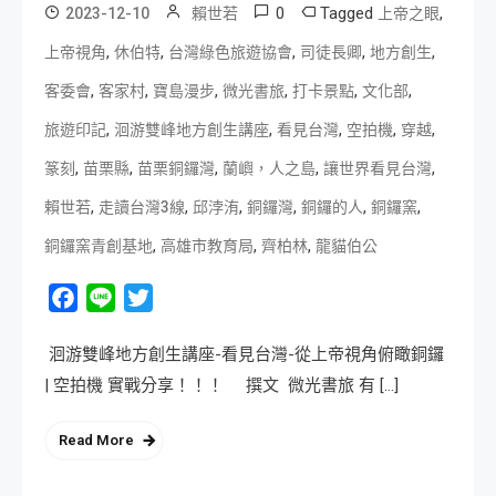
0
Tagged
,
2023-12-10
賴世若
上帝之眼
,
,
,
,
,
上帝視角
休伯特
台灣綠色旅遊協會
司徒長卿
地方創生
,
,
,
,
,
,
客委會
客家村
寶島漫步
微光書旅
打卡景點
文化部
,
,
,
,
,
旅遊印記
洄游雙峰地方創生講座
看見台灣
空拍機
穿越
,
,
,
,
,
篆刻
苗栗縣
苗栗銅鑼灣
蘭嶼，人之島
讓世界看見台灣
,
,
,
,
,
,
賴世若
走讀台灣3線
邱浡洧
銅鑼灣
銅鑼的人
銅鑼窯
,
,
,
銅鑼窯青創基地
高雄市教育局
齊柏林
龍貓伯公
Facebook
Line
Twitter
洄游雙峰地方創生講座-看見台灣-從上帝視角俯瞰銅鑼
| 空拍機 實戰分享！！！ 撰文 微光書旅 有 […]
Read More