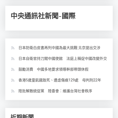
中央通訊社新聞-國際
日本防衛白皮書再列中國為最大挑戰 北京提出交涉
日本自衛官持刀闖中國使館 法庭上稱促中國改變外交
鼓勵消費 中國多地要求領導幹部帶頭休假
香港5歲童飢餓致死、遭虐傷痕129處 母判刑22年
陸批解散統促黨 陸委會：維護台灣社會秩序
近期新聞