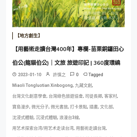
【地方創生】
【用藝術走讀台灣400年】專欄-苗栗銅鑼田心
伯公(龍貓伯公)｜文旅 旅遊印記 | 360度環繞
0
Tagged
2023-01-10
許慎之
,
,
Miaoli Tongluotian Xinbogong
九藏文創
,
,
,
,
台灣文化創意學會
台灣綠色旅遊協會
司徒長卿
客家村
,
,
,
,
,
,
寶島漫步
微光分子
微光書旅
打卡景點
插畫
文化部
,
,
,
沈浸式體驗
沉浸式體驗
浪漫台3線
,
,
用艺术探索台湾/用艺术走读台湾
用藝術走讀台灣