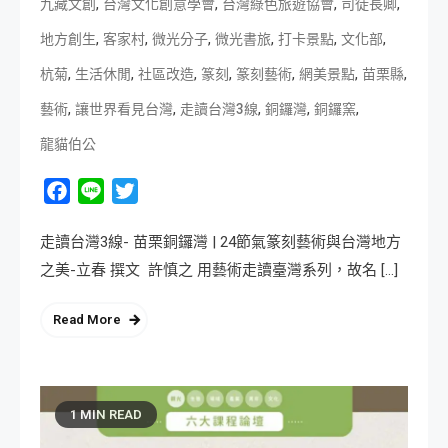
,
,
,
,
九藏文創
台灣文化創意學會
台灣綠色旅遊協會
司徒長卿
,
,
,
,
,
,
地方創生
客家村
微光分子
微光書旅
打卡景點
文化部
,
,
,
,
,
,
,
杭菊
生活休閒
社區改造
篆刻
篆刻藝術
網美景點
苗栗縣
,
,
,
,
,
藝術
讓世界看見台灣
走讀台灣3線
銅鑼灣
銅鑼窯
龍貓伯公
Facebook
Line
Twitter
走讀台灣3線- 苗栗銅鑼灣 | 24節氣篆刻藝術與台灣地方
之美-立春 撰文 許慎之 用藝術走讀臺灣系列，故名 […]
Read More
1 MIN READ