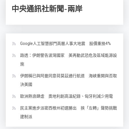
中央通訊社新聞-兩岸
Google人工智慧部門高層人事大地震 股價重挫4%
路透：伊朗警告波灣國家 美再動武恐危及區域能源設
施
伊朗稱已與阿曼同意荷莫茲通行航道 海峽重開與否取
決美國
歐洲熱浪肆虐 奧地利創高溫紀錄、匈牙利減少用電
民主黨進步派密西根州初選勝出 挾「左轉」聲勢挑戰
建制派