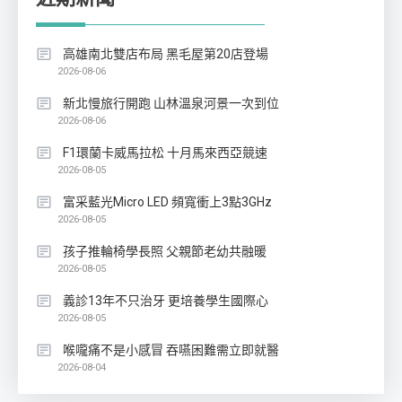
高雄南北雙店布局 黑毛屋第20店登場
2026-08-06
新北慢旅行開跑 山林溫泉河景一次到位
2026-08-06
F1環蘭卡威馬拉松 十月馬來西亞競速
2026-08-05
富采藍光Micro LED 頻寬衝上3點3GHz
2026-08-05
孩子推輪椅學長照 父親節老幼共融暖
2026-08-05
義診13年不只治牙 更培養學生國際心
2026-08-05
喉嚨痛不是小感冒 吞嚥困難需立即就醫
2026-08-04