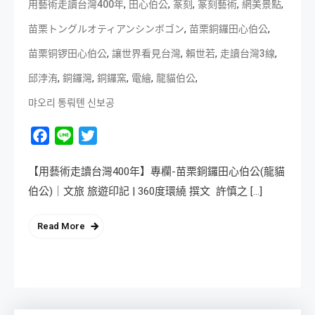
,
,
,
,
,
用藝術走讀台灣400年
田心伯公
篆刻
篆刻藝術
網美景點
,
,
苗栗トングルオティアンシンボゴン
苗栗銅鑼田心伯公
,
,
,
,
苗栗铜锣田心伯公
讓世界看見台灣
賴世若
走讀台灣3線
,
,
,
,
,
邱浡洧
銅鑼灣
銅鑼窯
電繪
龍貓伯公
먀오리 통뤄톈 신보공
Facebook
Line
Twitter
【用藝術走讀台灣400年】專欄-苗栗銅鑼田心伯公(龍貓
伯公)｜文旅 旅遊印記 | 360度環繞 撰文 許慎之 […]
Read More