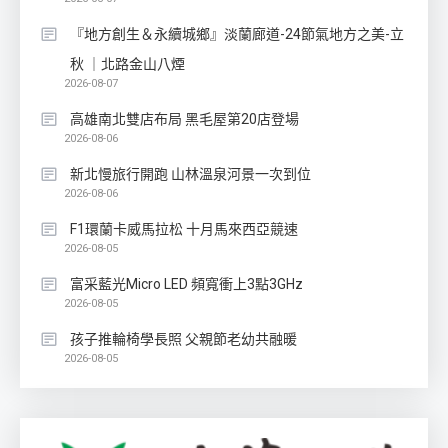
『地方創生＆永續城鄉』淡蘭廊道-24節氣地方之美-立
秋 ｜北路金山八煙
2026-08-07
高雄南北雙店布局 黑毛屋第20店登場
2026-08-06
新北慢旅行開跑 山林溫泉河景一次到位
2026-08-06
F1環蘭卡威馬拉松 十月馬來西亞競速
2026-08-05
富采藍光Micro LED 頻寬衝上3點3GHz
2026-08-05
孩子推輪椅學長照 父親節老幼共融暖
2026-08-05