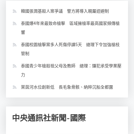
韓國張潤基殺人案爭議 警方將導入親屬迴避制
泰國爆4年來最致命槍擊 區域擁槍率最高國家頻傳槍
響
泰國校園槍擊案多人死傷停課5天 總理下令加強槍枝
管制
泰國青少年槍殺祖父母及教師 總理：嫌犯承受學業壓
力
萊茵河水位創新低 長毛象骨骸、納粹沉船全都露
中央通訊社新聞-國際