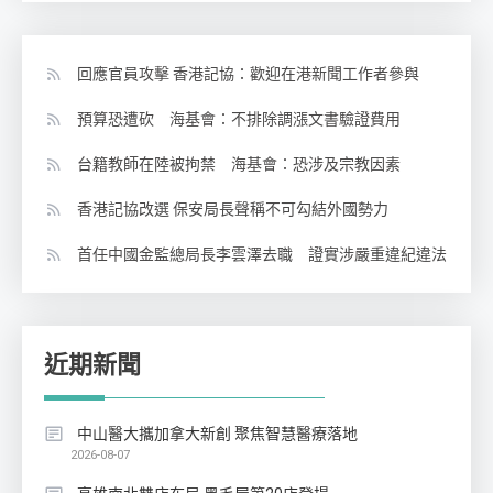
回應官員攻擊 香港記協：歡迎在港新聞工作者參與
預算恐遭砍 海基會：不排除調漲文書驗證費用
台籍教師在陸被拘禁 海基會：恐涉及宗教因素
香港記協改選 保安局長聲稱不可勾結外國勢力
首任中國金監總局長李雲澤去職 證實涉嚴重違紀違法
近期新聞
中山醫大攜加拿大新創 聚焦智慧醫療落地
2026-08-07