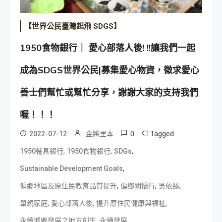
【世界公民臺灣起飛 SDGS】
1950食物銀行｜ 愛心部落人後! !!讓我們一起
成為SDGS世界公民|募集愛心物資，徵求愛心
善士們幫忙或幫忙分享，謝謝大家的支持我們
喔！！！
0
Tagged
2022-07-12
金將里本
,
,
,
1950輔具銀行
1950食物銀行
SDGs
,
Sustainable Development Goals
,
,
,
偏鄉地區及原住民教育品質提升
偏鄉關懷行
吳依臻
,
,
,
單親家庭
愛心部落人後
提升原住民健康與福祉
,
,
永續城鄉發展之地方創生
永續發展