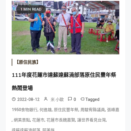
1 MIN READ
【原住民族】
111年度花蓮市達蘇達蘇湳部落原住民豐年祭
熱鬧登場
0
Tagged
2022-08-12
米 小歐
,
,
,
,
1950食物銀行
何進雄
原住民豐年祭
周駿宥縣議員
張峰嘉
,
,
,
,
,
網美景點
花蓮市
花蓮市長魏嘉賢
讓世界看見台灣
,
達蘇達蘇湳部落
阿美族