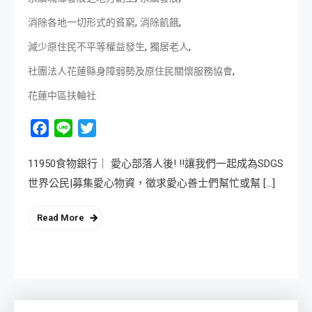
,
,
消除各地一切形式的貧窮
消除飢餓
,
,
減少原住民不平等權益發生
獨居老人
,
社團法人花蓮縣身障弱勢及原住民關懷服務協會
花蓮中區扶輪社
Facebook
Line
Twitter
11950食物銀行｜ 愛心部落人後! !!讓我們一起成為SDGS
世界公民|募集愛心物資，徵求愛心善士們幫忙或幫 […]
Read More