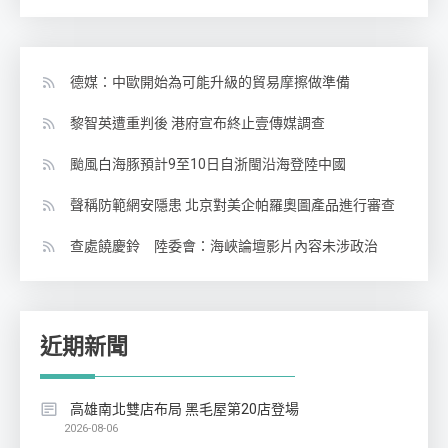
德媒：中歐開始為可能升級的貿易摩擦做準備
黎智英遭重判後 港府宣布終止壹傳媒調查
颱風白海豚預計9至10日自浙閩沿海登陸中國
聲稱防範網安隱患 北京對美企帕羅奧圖產品進行審查
查處饒慶鈴 陸委會：海峽論壇影片內容未涉政治
近期新聞
高雄南北雙店布局 黑毛屋第20店登場
2026-08-06