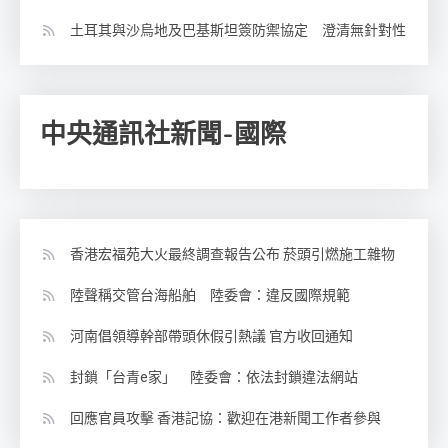
土耳其與沙烏地及巴基斯坦簽防禦協定 澄清無針對性
中央通訊社新聞-國際
香港宏福苑大火最終調查報告公布 菸頭引燃施工雜物
陸聲稱交管台海船舶 陸委會：違反國際規範
河南倡領導幹部帶頭休假引熱議 官方收回通知
封鎖「台青e家」 陸委會：依法封鎖違法網站
回應官員攻擊 香港記協：歡迎在港新聞工作者參與