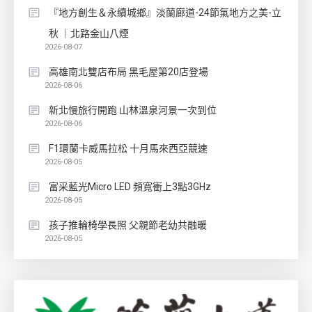
『地方創生＆永續城鄉』淡蘭廊道-24節氣地方之美-立
秋 ｜北路金山八煙
2026-08-07
高雄南北雙店布局 黑毛屋第20店登場
2026-08-06
新北慢旅行開跑 山林溫泉河景一次到位
2026-08-06
F1環蘭卡威馬拉松 十月馬來西亞競速
2026-08-05
富采藍光Micro LED 頻寬衝上3點3GHz
2026-08-05
孩子推輪椅學長照 父親節老幼共融暖
2026-08-05