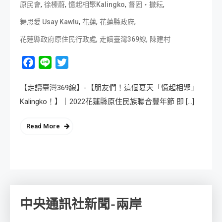
,
,
,
,
原民會
徐榛蔚
憶起相聚Kalingko
督固・撒耘
,
,
,
舞思愛 Usay Kawlu
花蓮
花蓮縣政府
,
,
花蓮縣政府原住民行政處
走讀臺灣369線
陳建村
Facebook
Line
Twitter
【走讀臺灣369線】-【朋友們！這個夏天「憶起相聚」
Kalingko！】｜2022花蓮縣原住民族聯合豐年節 即 […]
Read More
中央通訊社新聞-兩岸