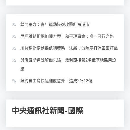
葉門軍方：青年運動恢復攻擊紅海港市
尼坦雅胡拒絕加薩方案 和平理事會：唯一可行之路
川普稱對伊朗採低調策略 法新：似暗示打消軍事打擊
與俄羅斯達諒解備忘錄 敘利亞接管2處俄基地民用設
施
紐約自由島快艇翻覆意外 造成2死12傷
中央通訊社新聞-國際