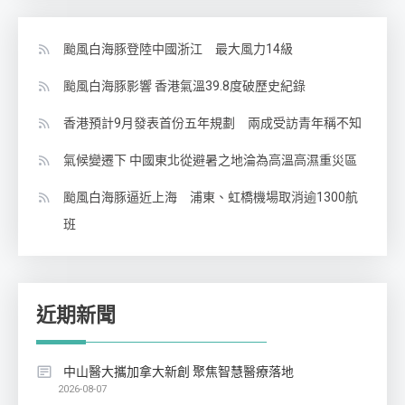
颱風白海豚登陸中國浙江 最大風力14級
颱風白海豚影響 香港氣溫39.8度破歷史紀錄
香港預計9月發表首份五年規劃 兩成受訪青年稱不知
氣候變遷下 中國東北從避暑之地淪為高溫高濕重災區
颱風白海豚逼近上海 浦東、虹橋機場取消逾1300航
班
近期新聞
中山醫大攜加拿大新創 聚焦智慧醫療落地
2026-08-07