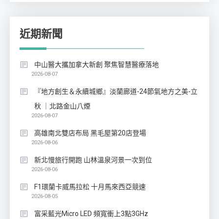
近期新聞
中山醫大攜加拿大新創 聚焦智慧醫療落地
2026-08-07
『地方創生＆永續城鄉』淡蘭廊道-24節氣地方之美-立
秋 ｜北路金山八煙
2026-08-07
高雄南北雙店布局 黑毛屋第20店登場
2026-08-06
新北慢旅行開跑 山林溫泉河景一次到位
2026-08-06
F1環蘭卡威馬拉松 十月馬來西亞競速
2026-08-05
富采藍光Micro LED 頻寬衝上3點3GHz