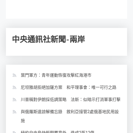
中央通訊社新聞-兩岸
葉門軍方：青年運動恢復攻擊紅海港市
尼坦雅胡拒絕加薩方案 和平理事會：唯一可行之路
川普稱對伊朗採低調策略 法新：似暗示打消軍事打擊
與俄羅斯達諒解備忘錄 敘利亞接管2處俄基地民用設
施
紐約自由島快艇翻覆意外 造成2死12傷