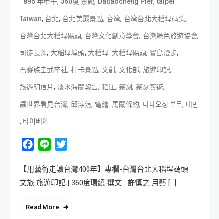
,
,
,
,
1895 年甲午
360度 景觀
Dadaocheng Pier
taipei
,
,
,
,
,
Taiwan
台北
台北美麗景點
台湾
台湾台北大稻埕码头
,
,
,
台灣台北大稻埕碼頭
台灣文化創意學會
台灣綠色旅遊協會
,
,
,
,
,
司徒長卿
大稲埕埠頭
大稻埕
大稻埕碼頭
寶島漫步
,
,
,
,
,
巴賽族圭武卒社
打卡景點
文創
文化部
旅遊印記
,
,
,
,
,
旅遊明信片
淡水海關報告
稻江
篆刻
篆刻藝術
,
,
,
,
,
讓世界看見台灣
邱浡洧
電繪
馬關條約
다다오청 부두
대만
,
타이베이
Facebook
Line
Twitter
【用藝術走讀台灣400年】專欄-台灣台北大稻埕碼頭 ｜
文旅 旅遊印記 | 360度環繞 撰文 許慎之 用藝 […]
Read More