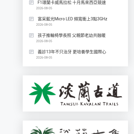
F1環蘭卡威馬拉松 十月馬來西亞競速
2026-08-05
富采藍光Micro LED 頻寬衝上3點3GHz
2026-08-05
孩子推輪椅學長照 父親節老幼共融暖
2026-08-05
義診13年不只治牙 更培養學生國際心
2026-08-05