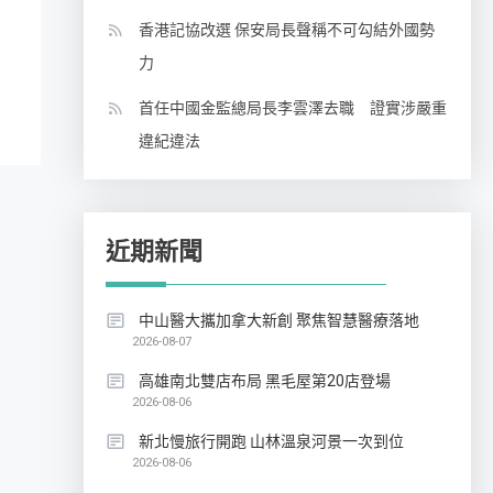
香港記協改選 保安局長聲稱不可勾結外國勢
力
首任中國金監總局長李雲澤去職 證實涉嚴重
違紀違法
近期新聞
中山醫大攜加拿大新創 聚焦智慧醫療落地
2026-08-07
高雄南北雙店布局 黑毛屋第20店登場
2026-08-06
新北慢旅行開跑 山林溫泉河景一次到位
2026-08-06