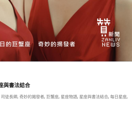
星座與書法結合
,
,
,
,
,
,
,
司徒長卿
奇妙的揭發者
巨蟹座
星座物語
星座與書法結合
每日星座