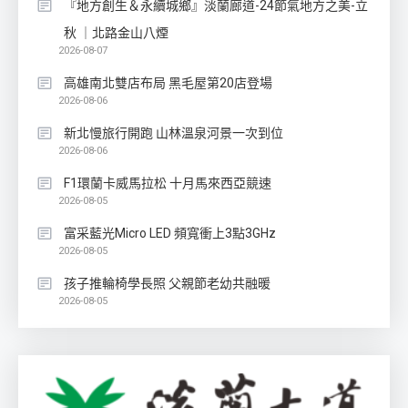
『地方創生＆永續城鄉』淡蘭廊道-24節氣地方之美-立
秋 ｜北路金山八煙
2026-08-07
高雄南北雙店布局 黑毛屋第20店登場
2026-08-06
新北慢旅行開跑 山林溫泉河景一次到位
2026-08-06
F1環蘭卡威馬拉松 十月馬來西亞競速
2026-08-05
富采藍光Micro LED 頻寬衝上3點3GHz
2026-08-05
孩子推輪椅學長照 父親節老幼共融暖
2026-08-05