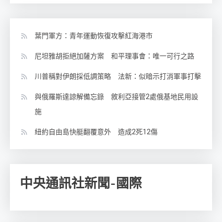
葉門軍方：青年運動恢復攻擊紅海港市
尼坦雅胡拒絕加薩方案 和平理事會：唯一可行之路
川普稱對伊朗採低調策略 法新：似暗示打消軍事打擊
與俄羅斯達諒解備忘錄 敘利亞接管2處俄基地民用設
施
紐約自由島快艇翻覆意外 造成2死12傷
中央通訊社新聞-國際