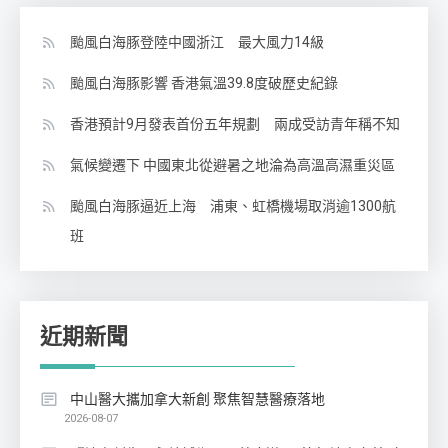
颱風白海豚登陸中國浙江 最大風力14級
颱風白海豚影響 香港氣溫39.8度破歷史紀錄
香港預計9月發表首份五年規劃 兩成受訪青年稱不知
氣候變遷下 中國東北從避暑之地淪為高溫高濕重災區
颱風白海豚逼近上海 浦東、虹橋機場取消逾1300航
班
近期新聞
中山醫大攜加拿大新創 聚焦智慧醫療落地
2026-08-07