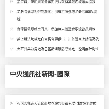
美官員：伊朗與阿曼預期很快就荷莫茲海峽達成協議
美參院通過對俄制裁案 川普可課俄商品最高500%關
稅
台灣搜救隊赴土耳其 參加無人機整合激流救援訓練
美上訴法院裁定白宮宴會廳停工 川普誓言上訴最高院
土耳其與沙烏地及巴基斯坦簽防禦協定 澄清無針對性
中央通訊社新聞-國際
香港宏福苑大火最終調查報告公布 菸頭引燃施工雜物