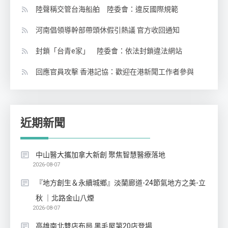
陸聲稱交管台海船舶 陸委會：違反國際規範
河南倡領導幹部帶頭休假引熱議 官方收回通知
封鎖「台青e家」 陸委會：依法封鎖違法網站
回應官員攻擊 香港記協：歡迎在港新聞工作者參與
近期新聞
中山醫大攜加拿大新創 聚焦智慧醫療落地
2026-08-07
『地方創生＆永續城鄉』淡蘭廊道-24節氣地方之美-立
秋 ｜北路金山八煙
2026-08-07
高雄南北雙店布局 黑毛屋第20店登場