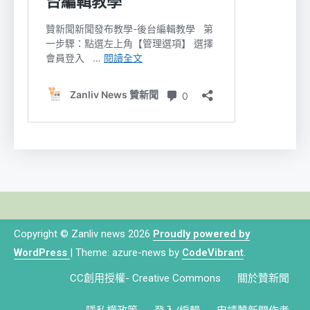
Copyright © Zanliv news 2026
Proudly powered by
WordPress
|
Theme: azure-news by
CodeVibrant
.
CC創用授權- Creative Commons
關於贊新聞