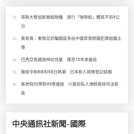
哥斯大黎加新樹蛙物種 夜行「咖啡蛙」體長不到4公
分
美官員：東南亞詐騙園區多由中國背景跨國犯罪組織主
導
巴西亞馬遜雨林砍伐量 降至10年來最低
搶搭令和8年8月8日熱潮 日本新人排隊登記結婚
美參院50票對49票通過 川普前私人律師真除司法部
長
中央通訊社新聞-國際