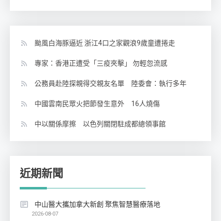
颱風白海豚逼近 浙江4口之家觀浪9歲童遭捲走
專家：香港正遭受「三疫夾擊」 勿輕忽流感
公務員赴陸探親得交親友名單 陸委會：執行多年
中國雲南民眾火把節發生意外 16人燒傷
中以關係摩擦 以色列關閉駐成都總領事館
近期新聞
中山醫大攜加拿大新創 聚焦智慧醫療落地
2026-08-07