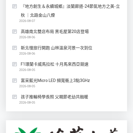
『地方創生＆永續城鄉』淡蘭廊道-24節氣地方之美-立
秋 ｜北路金山八煙
2026-08-07
高雄南北雙店布局 黑毛屋第20店登場
2026-08-06
新北慢旅行開跑 山林溫泉河景一次到位
2026-08-06
F1環蘭卡威馬拉松 十月馬來西亞競速
2026-08-05
富采藍光Micro LED 頻寬衝上3點3GHz
2026-08-05
孩子推輪椅學長照 父親節老幼共融暖
2026-08-05