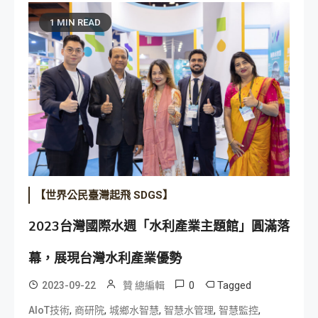
1 MIN READ
【世界公民臺灣起飛 SDGS】
2023台灣國際水週「水利產業主題館」圓滿落
幕，展現台灣水利產業優勢
0
Tagged
2023-09-22
贊 總編輯
,
,
,
,
,
AIoT技術
商研院
城鄉水智慧
智慧水管理
智慧監控