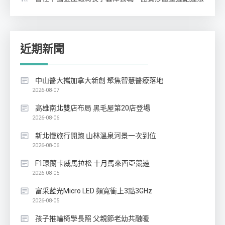
近期新聞
中山醫大攜加拿大新創 聚焦智慧醫療落地
2026-08-07
高雄南北雙店布局 黑毛屋第20店登場
2026-08-06
新北慢旅行開跑 山林溫泉河景一次到位
2026-08-06
F1環蘭卡威馬拉松 十月馬來西亞競速
2026-08-05
富采藍光Micro LED 頻寬衝上3點3GHz
2026-08-05
孩子推輪椅學長照 父親節老幼共融暖