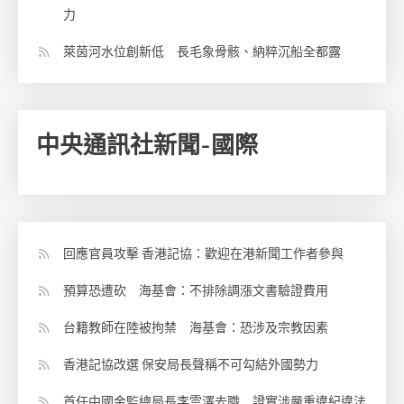
力
萊茵河水位創新低 長毛象骨骸、納粹沉船全都露
中央通訊社新聞-國際
回應官員攻擊 香港記協：歡迎在港新聞工作者參與
預算恐遭砍 海基會：不排除調漲文書驗證費用
台籍教師在陸被拘禁 海基會：恐涉及宗教因素
香港記協改選 保安局長聲稱不可勾結外國勢力
首任中國金監總局長李雲澤去職 證實涉嚴重違紀違法