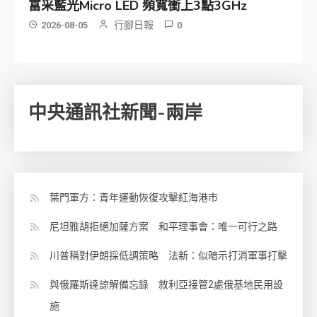
富采藍光Micro LED 頻寬衝上3點3GHz
行腳日報
2026-08-05
0
中央通訊社新聞-兩岸
葉門軍方：青年運動恢復攻擊紅海港市
尼坦雅胡拒絕加薩方案 和平理事會：唯一可行之路
川普稱對伊朗採低調策略 法新：似暗示打消軍事打擊
與俄羅斯達諒解備忘錄 敘利亞接管2處俄基地民用設
施