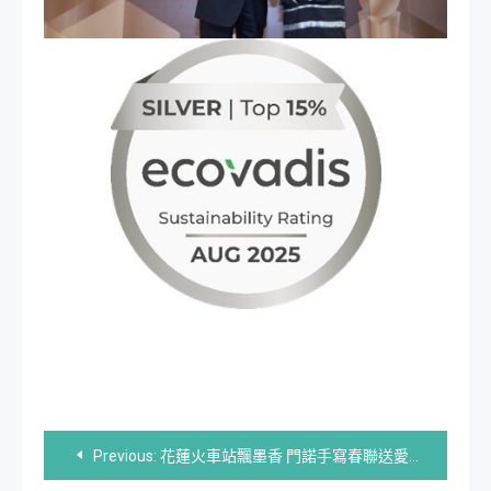
文
Previous:
花蓮火車站飄墨香 門諾手寫春聯送愛偏鄉