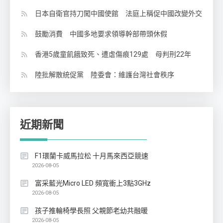
日本自衛官持刀闖中國使館 法庭上稱促中國改變外交
鼓勵消費 中國多地要求領導幹部帶頭休假
香港5歲童飢餓致死、遭虐傷痕129處 母判刑22年
陸批解散統促黨 陸委會：維護台灣社會秩序
近期新聞
F1環蘭卡威馬拉松 十月馬來西亞競速
2026-08-05
富采藍光Micro LED 頻寬衝上3點3GHz
2026-08-05
孩子推輪椅學長照 父親節老幼共融暖
2026-08-05