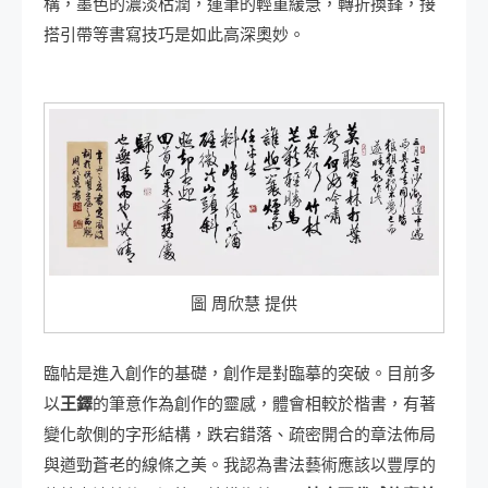
構，墨色的濃淡枯潤，運筆的輕重緩急，轉折換鋒，接
搭引帶等書寫技巧是如此高深奧妙。
圖 周欣慧 提供
臨帖是進入創作的基礎，創作是對臨摹的突破。目前多
以
王鐸
的筆意作為創作的靈感，體會相較於楷書，有著
變化欹側的字形結構，跌宕錯落、疏密開合的章法佈局
與遒勁蒼老的線條之美。我認為書法藝術應該以豐厚的