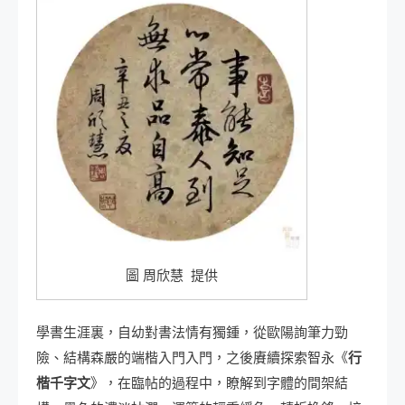
圖 周欣慧 提供
學書生涯裏，自幼對書法情有獨鍾，從歐陽詢筆力勁
險、結構森嚴的端楷入門入門，之後賡續探索智永《
行
楷千字文
》，在臨帖的過程中，瞭解到字體的間架結