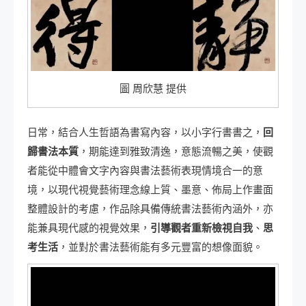
圖 周欣慧 提供
日常，結合人生哲語為書寫內容，以小字行書書之，
回
歸書法本質
，期能達到雅致清逸，意態流暢之美，使觀
者能從中體會文字內容與書法藝術表現情境合一的意
境，以現代視覺藝術理念線上質、墨意、佈局上作畫面
整體設計的考慮，作品除具備傳統書法藝術內涵外，亦
能兼具現代感的視覺效果，
引導觀者重新檢視自我
、
思
考生活
，並對於書法藝術能有多元豐富的想像面貌。