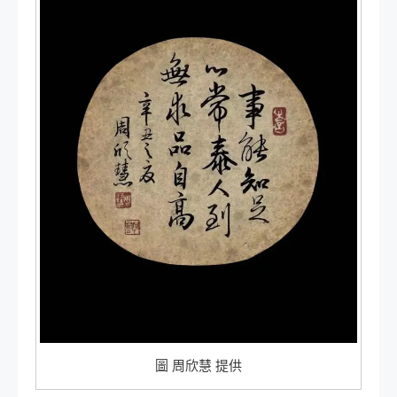
圖 周欣慧 提供