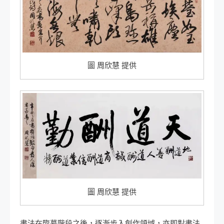
圖 周欣慧 提供
圖 周欣慧 提供
書法在臨摹階段之後，逐漸步入創作領域，亦即對書法