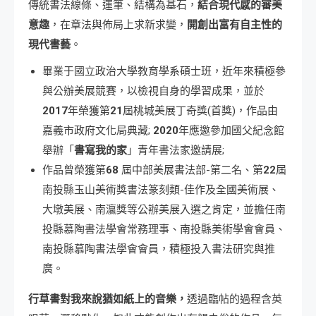
傳統書法線條、運筆、結構為基石，
結合現代感的審美
意趣
，在章法與佈局上求新求變，
開創出富有自主性的
現代書藝
。
畢業于國立政治大學教育學系碩士班，近年來積極參
與公辦美展競賽，以檢視自身的學習成果，並於
2017
年榮獲第
21
屆桃城美展丁奇獎(首獎)，作品由
嘉義市政府文化局典藏;
2020
年應邀參加國父紀念館
舉辦「
書寫我的家
」青年書法家邀請展;
作品曾榮獲第
68
屆中部美展書法部-第二名、第
22
屆
南投縣玉山美術獎書法篆刻類-佳作及全國美術展、
大墩美展、南瀛獎等公辦美展入選之肯定，並擔任南
投縣慕陶書法學會常務理事、南投縣美術學會會員、
南投縣慕陶書法學會會員，積極投入書法研究與推
廣。
行草書對我來說猶如紙上的音樂，
透過臨帖的過程含英