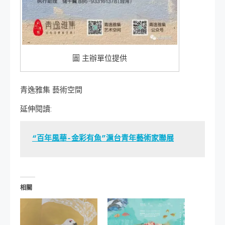
圖 主辦單位提供
青逸雅集 藝術空間
延伸閱讀:
“百年風華-金彩有魚”滬台青年藝術家聯展
相關