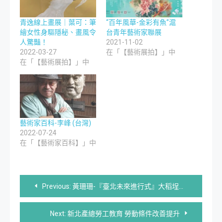
青逸線上畫展｜葉可：筆
“百年風華-金彩有魚”滬
繪女性身驅隱秘、畫風令
台青年藝術家聯展
人驚豔！
2021-11-02
2022-03-27
在「【藝術展拍】」中
在「【藝術展拍】」中
藝術家百科-李峰 (台灣)
2022-07-24
在「【藝術家百科】」中
文
Previous:
黃珊珊-『臺北未來進行式』大稻埕珊珊會，讓首都成為一個兼具智慧及藝文的美麗城市
章
Next:
新北產總勞工教育 勞動條件改善提升