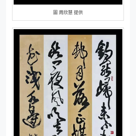
圖 周欣慧 提供