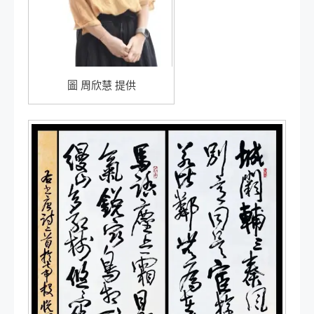
圖 周欣慧 提供