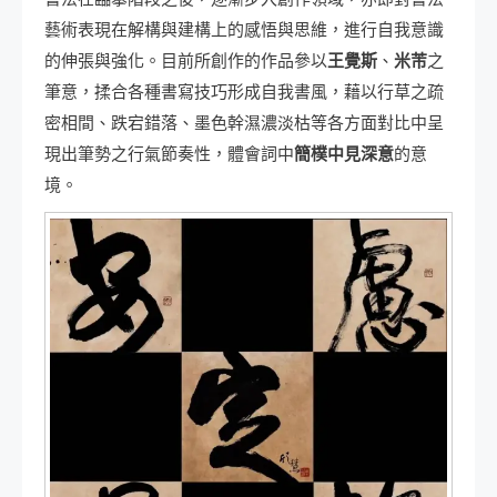
藝術表現在解構與建構上的感悟與思維，進行自我意識
的伸張與強化。目前所創作的作品參以
王覺斯
、
米芾
之
筆意，揉合各種書寫技巧形成自我書風，藉以行草之疏
密相間、跌宕錯落、墨色幹濕濃淡枯等各方面對比中呈
現出筆勢之行氣節奏性，體會詞中
簡樸中見深意
的意
境。