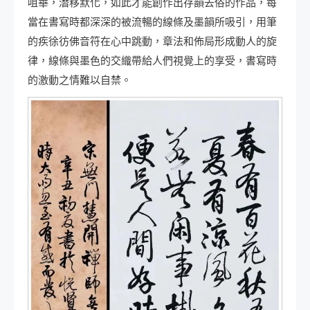
咀華，潛移默化，如此才能創作出存韻去俗的作品，每
當在書寫時都深深的被流暢的線條及墨韻所吸引，用筆
的疾徐彷佛音符在心中跳動，章法和佈局形成動人的旋
律，線條與墨色的交織帶給人們視覺上的享受，書寫時
的激動之情難以自禁。