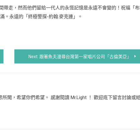
間帶走，然而他們留給一代人的永恆記憶是永遠不會變的！祝褔「布
能夠圓滿。永遠的「終極警探-約翰.麥克連」。
Next:
跟著魚夫漫尋台灣第一家唱片公司「古倫美亞」
，希望你們希望。 感謝閱讀 Mr.Light ！ 歡迎底下留言討論或