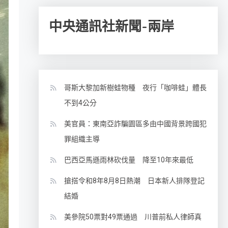
中央通訊社新聞-兩岸
哥斯大黎加新樹蛙物種 夜行「咖啡蛙」體長
不到4公分
美官員：東南亞詐騙園區多由中國背景跨國犯
罪組織主導
巴西亞馬遜雨林砍伐量 降至10年來最低
搶搭令和8年8月8日熱潮 日本新人排隊登記
結婚
美參院50票對49票通過 川普前私人律師真