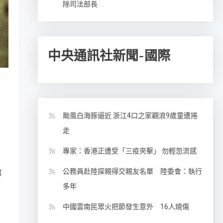
除司法部長
中央通訊社新聞-國際
颱風白海豚逼近 浙江4口之家觀浪9歲童遭捲
走
專家：香港正遭受「三疫夾擊」 勿輕忽流感
公務員赴陸探親得交親友名單 陸委會：執行
都
多年
中國雲南民眾火把節發生意外 16人燒傷