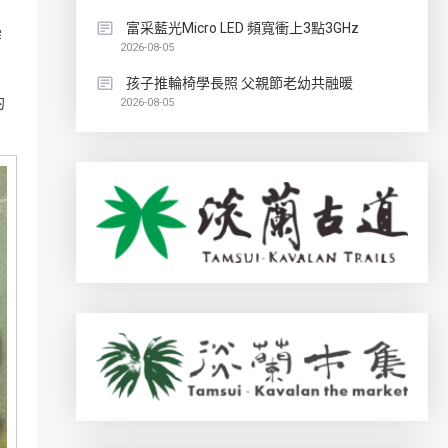
富采藍光Micro LED 頻寬衝上3點3GHz
審
2026-08-05
孩子推輪椅學長照 父親節老幼共融暖
的
2026-08-05