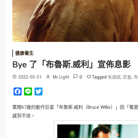
健康養生
Bye 了「布魯斯.威利」宣佈息影
0
Tagged
,
,
2022-03-31
Mr.Light
失語症
巨星
布
Facebook
Line
Twitter
驚聞67歲的動作巨星「布魯斯.威利（Bruce Willis）
感到不捨。