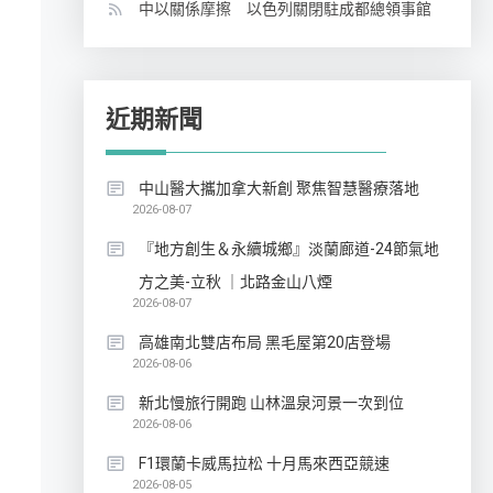
中以關係摩擦 以色列關閉駐成都總領事館
近期新聞
中山醫大攜加拿大新創 聚焦智慧醫療落地
2026-08-07
『地方創生＆永續城鄉』淡蘭廊道-24節氣地
方之美-立秋 ｜北路金山八煙
2026-08-07
高雄南北雙店布局 黑毛屋第20店登場
2026-08-06
新北慢旅行開跑 山林溫泉河景一次到位
2026-08-06
F1環蘭卡威馬拉松 十月馬來西亞競速
2026-08-05