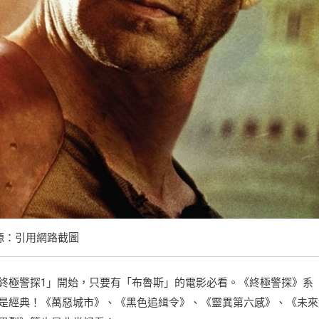
源：引用網路截圖
終極警探1」開始，只要有「布魯斯」的電影必看。《終極警探》系
是經典！《萬惡城市》、《黑色追緝令》、《靈異第六感》、《未來