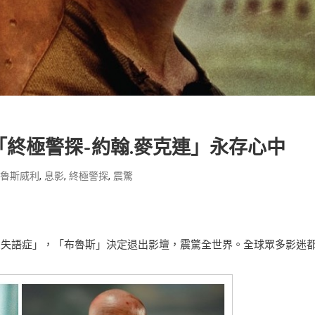
 「終極警探-約翰.麥克連」永存心中
,
,
,
魯斯威利
息影
終極警探
震驚
」因「罹患失語症」，「布魯斯」決定退出影壇，震驚全世界。全球眾多影迷