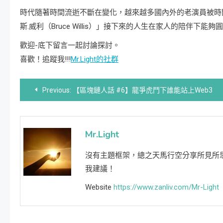
時代隨著時間流逝不斷在變化，越來越多國內外的老演員被時
斯.威利（Bruce Willis）」接下來的人生在家人的陪伴下
歡迎-底下留言一起討論探討。
喜歡！追蹤我!!!
Mr.Light的社群
文
Previous:
【區塊鏈人話 #6】龍爭虎鬥下誰能站上Web3
章
導
Mr.Light
覽
沒有主題框架，總之天馬行空分享所見所思所聞
我建議！
Website
https://www.zanliv.com/Mr-Light