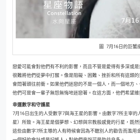
圖 7月16日的巨
戀愛可能會對他們有不利的影響，而且不管是愛得有多深或是
很難將他們從夢中打醒。像是阻礙、困難、挫折和所有這類的
會悶著頭往前衝。如果他們迷戀的不是一個人，而一個地方、
他們可是會一輩子無怨無悔地迷戀著。在這方面，他們希望維
幸運數字和守護星
7月16日出生的人受數字7與海王星的影響。由數字7所主宰
星）所致。海王星是個夢想、幻想與宗教般感覺的行星，既然
這些由數字7所主導的人有時候會因為不聽別人的勸告而濫用
一個好的會計或是記帳人，對他們來說可是助益良多。