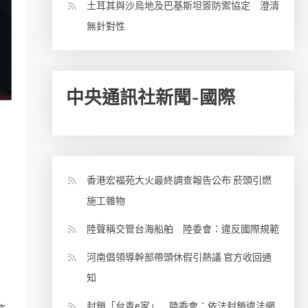
土耳其與沙烏地及巴基斯坦簽防禦協定 澄清
無針對性
中央通訊社新聞-國際
香港宏福苑大火最終調查報告公布 菸頭引燃
施工雜物
陸聲稱交管台海船舶 陸委會：違反國際規範
河南倡領導幹部帶頭休假引熱議 官方收回通
知
封鎖「台青e家」 陸委會：依法封鎖違法網