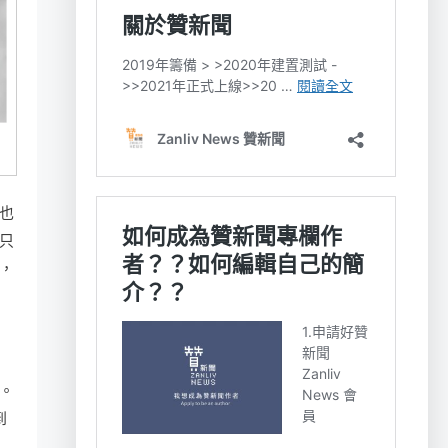
也
只
，
。
到