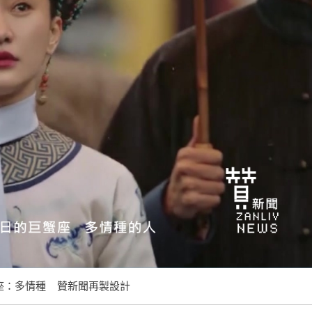
蟹座：多情種 贊新聞再製設計