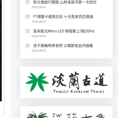
新北慢旅行開跑 山林溫泉河景一次到位
2026-08-06
F1環蘭卡威馬拉松 十月馬來西亞競速
2026-08-05
富采藍光Micro LED 頻寬衝上3點3GHz
2026-08-05
孩子推輪椅學長照 父親節老幼共融暖
2026-08-05