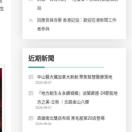
這
站
生
回應官員攻擊 香港記協：歡迎在港新聞工作
者參與
近期新聞
中山醫大攜加拿大新創 聚焦智慧醫療落地
2026-08-07
『地方創生＆永續城鄉』淡蘭廊道-24節氣地
方之美-立秋 ｜北路金山八煙
2026-08-07
高雄南北雙店布局 黑毛屋第20店登場
2026-08-06