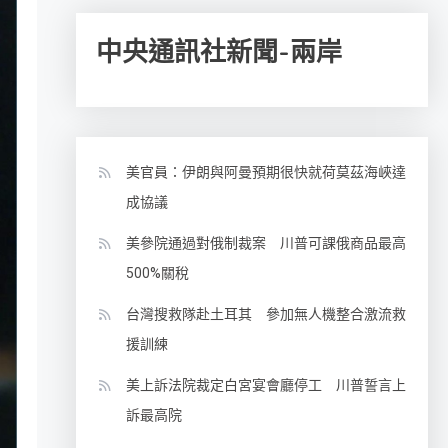
中央通訊社新聞-兩岸
美官員：伊朗與阿曼預期很快就荷莫茲海峽達
成協議
美參院通過對俄制裁案 川普可課俄商品最高
500%關稅
台灣搜救隊赴土耳其 參加無人機整合激流救
援訓練
美上訴法院裁定白宮宴會廳停工 川普誓言上
訴最高院