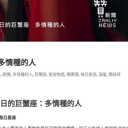
多情種的人
,
,
,
,
,
,
,
,
人
劉備
多情種的人
巨蟹座
星座物語
楊惠珊
每日星座
溫嵐
關詠荷
6
日
的巨蟹座：多情種的人
每日星座