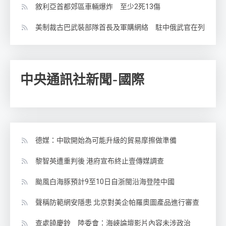
敘利亞首都郊區車輛爆炸 至少2死13傷
美制裁古巴武裝部隊首長及軍購網絡 駐中俄武官在列
中央通訊社新聞-國際
德媒：中歐開始為可能升級的貿易摩擦做準備
黎智英遭重判後 港府宣布終止壹傳媒調查
颱風白海豚預計9至10日自浙閩沿海登陸中國
聲稱防範網安隱患 北京對美企帕羅奧圖產品進行審查
查處饒慶鈴 陸委會：海峽論壇影片內容未涉政治