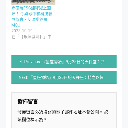
商研院ESG課程躍上國
際！ 今與碳中和科技聯
盟協會、艾法諾簽署
MOU
2023-10-19
在「【永續城鄉】」中
文
Previous:
『星座物語』9月25日的天秤座：共生的諷刺者
章
Next:
『星座物語』9月26日的天秤座：持之以恆者
導
覽
發佈留言
發佈留言必須填寫的電子郵件地址不會公開。
必
填欄位標示為
*