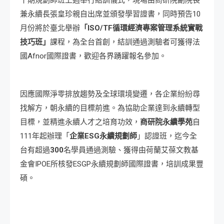
兼永續長張皇珍親自出席並頒發學習證書，同時預告10
月份將於臺北舉辦
「
ISO/TF
循環經濟專案管理系統實戰
技巧班」
課程，為全台首創，結訓通過測驗者可獲得法
國Afnor國際證書，歡迎各界踴躍報名參加。
因應國際淨零排放趨勢及全球環境變遷，各企業紛紛尋
找解方，朝永續的目標前進。為協助企業達到永續轉型
目標，並精進永續人才之培育功效，
商研院永續學苑
自
111年起辦理「
企業ESG永續規劃師
」認證班，迄今全
台有超過
300
名學員通過測驗、獲得由荷蘭艾葆文教基
金會IPOE所核發ESGP永續規劃師國際證書，培訓成果豐
碩。