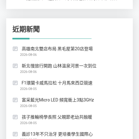
近期新聞
高雄南北雙店布局 黑毛屋第20店登場
2026-08-06
新北慢旅行開跑 山林溫泉河景一次到位
2026-08-06
F1環蘭卡威馬拉松 十月馬來西亞競速
2026-08-05
富采藍光Micro LED 頻寬衝上3點3GHz
2026-08-05
孩子推輪椅學長照 父親節老幼共融暖
2026-08-05
義診13年不只治牙 更培養學生國際心