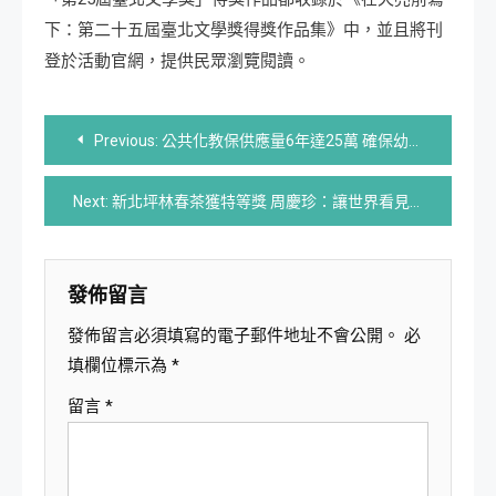
下：第二十五屆臺北文學獎得獎作品集》中，並且將刊
登於活動官網，提供民眾瀏覽閱讀。
文
Previous:
公共化教保供應量6年達25萬 確保幼兒及家長的權益
章
Next:
新北坪林春茶獲特等獎 周慶珍：讓世界看見在地好茶
導
覽
發佈留言
發佈留言必須填寫的電子郵件地址不會公開。
必
填欄位標示為
*
留言
*