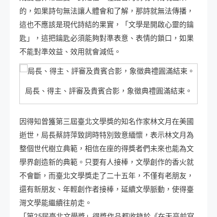
的，如果詩句無法讓人體會和了解，那詩就無法傳播，
這也不應該是現代詩結的果實，「文學是開啟心靈的鑰
匙」，這把鑰匙必須能夠對準表意、表情的鎖口，如果
不能對準效益、效用就會減低。
局長、得主、評審及貴賓合影，象徵典禮圓滿結束。
因得知曾獲第三屆臺北文學獎的知名作家林文月在美國
逝世，局長蔡詩萍致詞時特別致意緬懷，表示林文月為
整個世代樹立典範，相信在座的得獎者們未來也能為文
學界創造新的典範。只要有人接棒，文學創作的香火就
不會斷，而臺北文學獎走了二十五年，不僅有老朋友，
還有新朋友、年輕創作者接棒，延續文學脈動，使得臺
灣文學能繼續往前走。
「第25屆臺北文學獎」得獎作品都收錄於《在天亮前寫