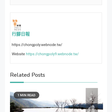
行腳日報
https://chongpoly.webnode.tw/
Website
https://chongpoly9.webnode.tw/
Related Posts
1 MIN READ