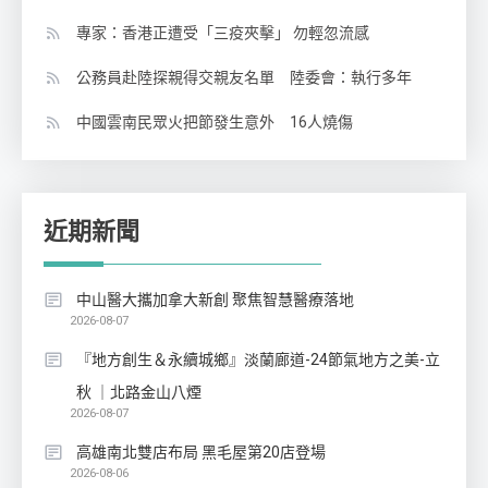
專家：香港正遭受「三疫夾擊」 勿輕忽流感
公務員赴陸探親得交親友名單 陸委會：執行多年
中國雲南民眾火把節發生意外 16人燒傷
近期新聞
中山醫大攜加拿大新創 聚焦智慧醫療落地
2026-08-07
『地方創生＆永續城鄉』淡蘭廊道-24節氣地方之美-立
秋 ｜北路金山八煙
2026-08-07
高雄南北雙店布局 黑毛屋第20店登場
2026-08-06