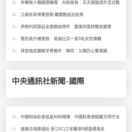
炸藥無人機闖德機場 內政部長：天天面臨境外混合戰
江啟臣菲律賓造勢 籲僑胞返台投票
伊朗列荷莫茲全面開放條件 要美同意終戰並撤軍
里約直升機墜毀 哥倫比亞一家3名女性罹難
拜登癌症擴散至骨骼外 韓特：父親仍心繫美國
中央通訊社新聞-國際
中國粉絲赴泰追星糾紛頻傳 中國駐泰使館籲文明守法
颱風白海豚逼近 浙江4口之家觀浪9歲童遭捲走