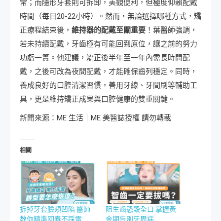
常；而隱形牙套則可拆卸，美觀便利，但極度仰賴配戴
時間（每日20-22小時）。然而，無論選擇哪種方式，矯
正療程結束後，
維持器的配戴至關重要
！葉醫師強調，
若未持續配戴，牙齒極有可能回到原位，讓之前的努力
功虧一簣。他建議，矯正後半年至一年內需長時間配
戴，之後可改為夜間配戴，才能確保齒列穩定。同時，
養成良好的口腔清潔習慣，善用牙線、牙間刷等輔助工
具，更是維持矯正成果與口腔健康的雙重關鍵。
新聞來源：ME 生活｜ME 美醫誌授權 請勿轉載
相關
拆掉牙套臉頰凹陷 醫師
阻生齒恐毀全口 掌握黃
教你精準回春不踩雷
金期告別牙周病