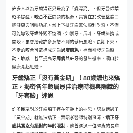
許多人以為牙齒矯正只是為了「變漂亮」，但牙醫師葉
昭孝提醒，
咬合不正
問題的根源，其實在於改善整體口
腔健康與咀嚼功能。當上下排牙齒無法順利對齊，不僅
可能導致牙齒外觀不協調，如暴牙、戽斗、牙齒擁擠或
開咬，更會潛藏許多意想不到的健康風險。長期下來，
不當的咬合可能造成牙齒
過度磨耗
，進而引發牙齒鬆
動、敏感，甚至提高
牙周病
與
蛀牙
的發生機率，讓口腔
健康亮起紅燈。
牙齒矯正「沒有黃金期」！80歲嬤也來矯
正，揭密各年齡層最佳治療時機與隱藏的
「牙套臉」迷思
許多民眾對於牙齒矯正存在年齡上的迷思，認為錯過了
「黃金期」就無法矯正。葉昭孝醫師特別澄清，
矯正牙
齒其實沒有絕對的年齡限制
。他曾遇過一位80歲的長輩