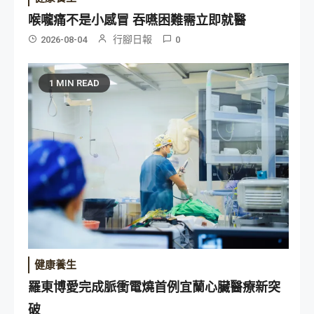
喉嚨痛不是小感冒 吞嚥困難需立即就醫
行腳日報
2026-08-04
0
1 MIN READ
健康養生
羅東博愛完成脈衝電燒首例宜蘭心臟醫療新突
破