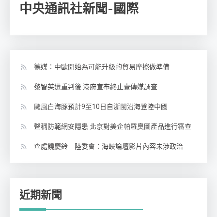
中央通訊社新聞-國際
德媒：中歐開始為可能升級的貿易摩擦做準備
黎智英遭重判後 港府宣布終止壹傳媒調查
颱風白海豚預計9至10日自浙閩沿海登陸中國
聲稱防範網安隱患 北京對美企帕羅奧圖產品進行審查
查處饒慶鈴 陸委會：海峽論壇影片內容未涉政治
近期新聞