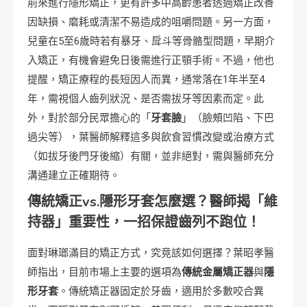
前來進行隱形矯正，更有許多中高齡患者透過矯正改善
因缺損、磨耗或清潔不易造成的咀嚼問題。另一方面，
兒童在5至6歲時若有暴牙、戽斗等骨骼型問題，早期介
入矯正，有機會避免日後需進行正顎手術。不過，他也
提醒，矯正療程的長短因人而異，通常落在1年半至4
年，需視個人齒列狀況、是否需拔牙等因素而定。此
外，對於部分民眾擔心的「
牙套臉
」（臉頰凹陷、下巴
過尖等），葉醫師解釋這多與飲食習慣改變或治療方式
（如拔牙後門牙後縮）有關，並非絕對，需與醫師充分
溝通建立正確期待。
傳統矯正vs.隱形牙套怎麼選？醫師揭「維
持器」重要性，一招保證齒列不跑位！
面對琳瑯滿目的矯正方式，究竟該如何選擇？葉昭孝醫
師指出，目前市場上主要的選項為
傳統金屬矯正器
與
隱
形牙套
。傳統矯正器固定於牙齒，適用於多數咬合異