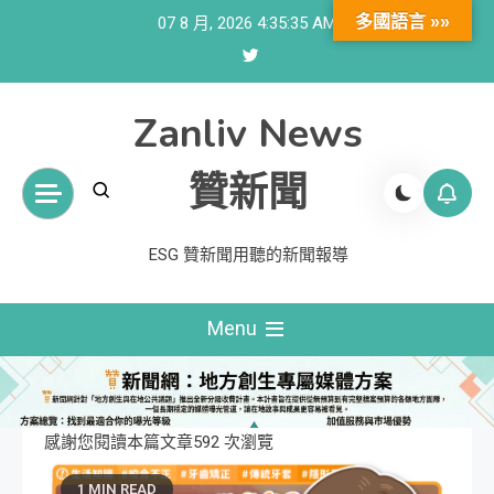
Skip
多國語言 »»
07 8 月, 2026
4:35:36 AM
to
content
Zanliv News
贊新聞
ESG 贊新聞用聽的新聞報導
Menu
感謝您閱讀本篇文章592 次瀏覽
1 MIN READ