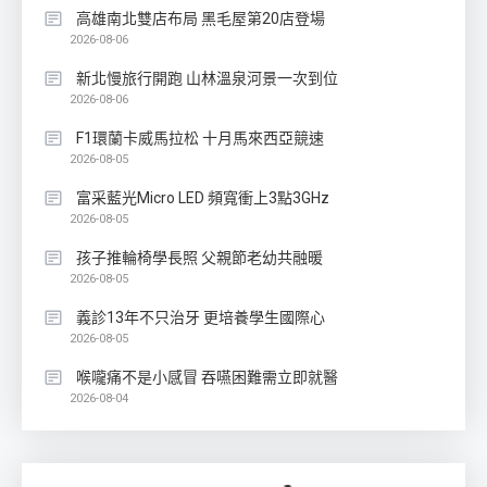
高雄南北雙店布局 黑毛屋第20店登場
2026-08-06
新北慢旅行開跑 山林溫泉河景一次到位
2026-08-06
F1環蘭卡威馬拉松 十月馬來西亞競速
2026-08-05
富采藍光Micro LED 頻寬衝上3點3GHz
2026-08-05
孩子推輪椅學長照 父親節老幼共融暖
2026-08-05
義診13年不只治牙 更培養學生國際心
2026-08-05
喉嚨痛不是小感冒 吞嚥困難需立即就醫
2026-08-04