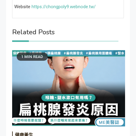
Website
https://chongpoly9.webnode.tw/
Related Posts
1 MIN READ
健康養生