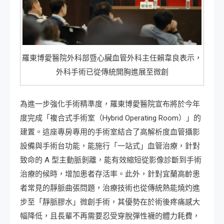
羅東博愛醫院外科部暨心臟血管外科主任賴韋良表示，
外科手術已從傳統開胸進展至微創
為進一步強化手術精準度，羅東博愛醫院宣布將於今年
度完成「複合式手術室（Hybrid Operating Room）」的
建置。這座專房專用的手術室結合了高解析度血管攝影
設備與手術台功能，能施行「一站式」血管治療，針對
致命的 A 型主動脈剝離，能有效縮短從影像診斷到手術
治療的候時，增加患者存活率。此外，針對宜蘭高齡患
者常見的靜脈曲張問題，治療技術也從傳統熱能燒灼進
步至「靜脈膠水」微創手術，其優勢在於術後疼痛感大
幅降低，且長輩不再需要忍受穿脫彈性襪的體力耗費，