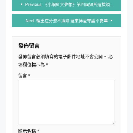
文
Previous:
《小網紅大夢想》第四屆短片選拔頒獎典禮圓滿成功
章
Next:
輕重症分流不排隊 羅東博愛守護平安年
導
覽
發佈留言
發佈留言必須填寫的電子郵件地址不會公開。
必
填欄位標示為
*
留言
*
顯示名稱
*