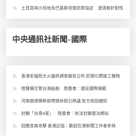
土耳其與沙烏地及巴基斯坦簽防禦協定 澄清無針對性
中央通訊社新聞-國際
香港宏福苑大火最終調查報告公布 菸頭引燃施工雜物
陸聲稱交管台海船舶 陸委會：違反國際規範
河南倡領導幹部帶頭休假引熱議 官方收回通知
封鎖「台青e家」 陸委會：依法封鎖違法網站
回應官員攻擊 香港記協：歡迎在港新聞工作者參與