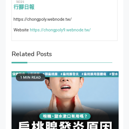
行腳日報
https://chongpoly.webnode.tw/
Website
https://chongpoly9.webnode.tw/
Related Posts
1 MIN READ