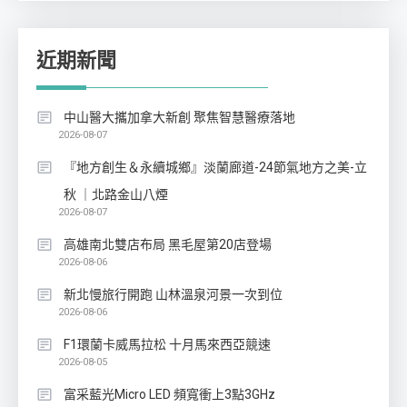
近期新聞
中山醫大攜加拿大新創 聚焦智慧醫療落地
2026-08-07
『地方創生＆永續城鄉』淡蘭廊道-24節氣地方之美-立
秋 ｜北路金山八煙
2026-08-07
高雄南北雙店布局 黑毛屋第20店登場
2026-08-06
新北慢旅行開跑 山林溫泉河景一次到位
2026-08-06
F1環蘭卡威馬拉松 十月馬來西亞競速
2026-08-05
富采藍光Micro LED 頻寬衝上3點3GHz