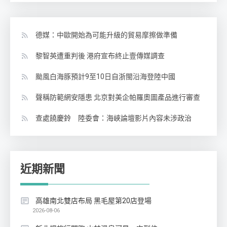
德媒：中歐開始為可能升級的貿易摩擦做準備
黎智英遭重判後 港府宣布終止壹傳媒調查
颱風白海豚預計9至10日自浙閩沿海登陸中國
聲稱防範網安隱患 北京對美企帕羅奧圖產品進行審查
查處饒慶鈴 陸委會：海峽論壇影片內容未涉政治
近期新聞
高雄南北雙店布局 黑毛屋第20店登場
2026-08-06