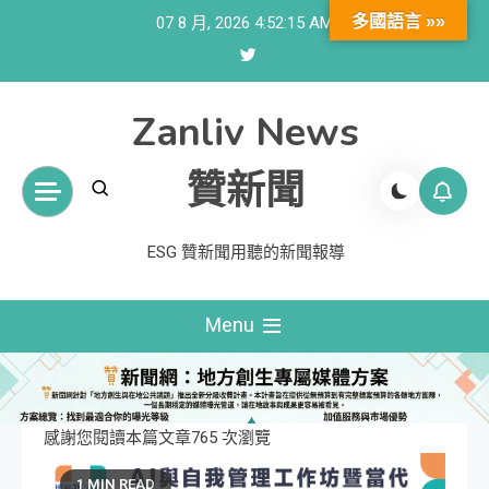
Skip
多國語言 »»
07 8 月, 2026
4:52:16 AM
to
content
Zanliv News
贊新聞
ESG 贊新聞用聽的新聞報導
Menu
感謝您閱讀本篇文章765 次瀏覽
1 MIN READ