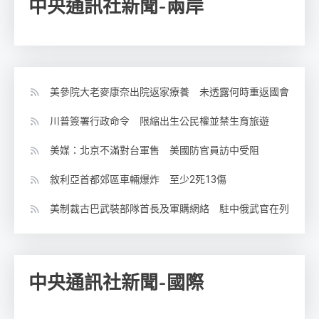
中央通訊社新聞-兩岸
美參院大老麥康奈出院返家療養 未透露何時重返國會
川普簽署行政命令 限縮出生公民權並禁生育旅遊
美媒：北京不滿對台軍售 美國防官員訪中受阻
敘利亞首都郊區車輛爆炸 至少2死13傷
美制裁古巴武裝部隊首長及軍購網絡 駐中俄武官在列
中央通訊社新聞-國際