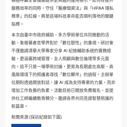
積極呼籲主管機關提供更具體的運用指引。如何在提升
服務效率的同時，守住「醫療個資法」與「HIPAA 隱私
標準」的紅線，將是這場科技革命能否順利落地的關鍵
指標。
本次由臺中市政府補助、多方學術單位共同推動的活
動，象徵著產官學界對於「數位韌性」的重視。研討會
不僅邀請清華大學專家分享 AI 紀錄輔助系統的實務經
驗，更涵蓋跨域管理、全人照顧與數位倫理等多元面
向。這不只是一場學術討論，更是為長期處在高壓、高
風險環境下的照護者尋找「數位夥伴」的過程。主辦單
位期盼透過開放對話，讓 AI 成為支持專業的力量，而非
增加工作負擔的負累。活動目前已開放免費報名，並提
供社工師繼續教育積分，邀請各界共同見證智慧照護的
新篇章。
新聞來源:(採訪紀錄如下圖)