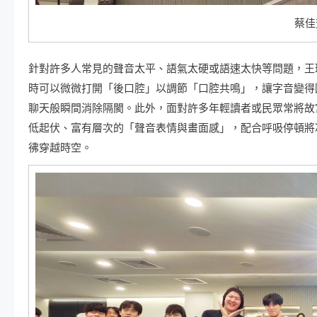
蔡佳
針對許多人常見的聲音太平、語氣太硬或語速太快等問題，王
時可以微微打開「後口腔」以調節「口腔共鳴」，讓字音變得
聊天般瞬間消除隔閡。此外，面對許多年輕讀者或民眾常將故
低起伏、富有層次的「聲音表情與畫面感」，配合呼吸停頓將
彿穿越時空。