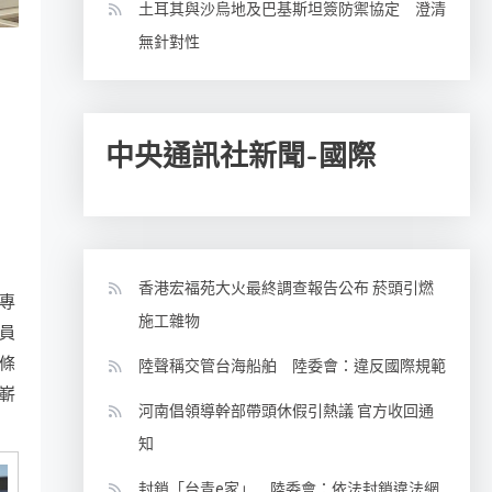
土耳其與沙烏地及巴基斯坦簽防禦協定 澄清
無針對性
中央通訊社新聞-國際
香港宏福苑大火最終調查報告公布 菸頭引燃
專
施工雜物
員
條
陸聲稱交管台海船舶 陸委會：違反國際規範
嶄
河南倡領導幹部帶頭休假引熱議 官方收回通
知
封鎖「台青e家」 陸委會：依法封鎖違法網