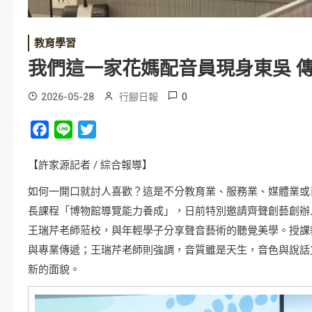
教育學習
我們這一家花媽配音員現身東吳 
0
2026-05-28
行腳日報
Facebook
Line
Twitter
【許家源記者 / 綜合報導】
如何一開口就討人喜歡？這是不分教育業、服務業、媒體業或
長課程「博物館導覽能力養成」，日前特別邀請齊聲創藝創辦
王瑞芹老師蒞校，與年輕學子分享聲音藝術的聽覺美學。授課
與專業傳遞；王瑞芹老師則強調，音質雖是天生，音色與說話
新的面貌。