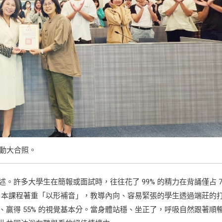
動大合照。
許多大學生在簡報或面試時，往往花了 99% 的精力在背誦僅占 7
此，本課程著重「以形補音」，教導內向、容易緊張的學生透過端莊的
贏得 55% 的視覺基本分。當身體站穩、坐正了，呼吸自然跟著順