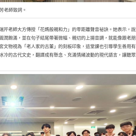
芳老師致詞。
瑞芹老師大方傳授「花媽般親和力」的零距離聲音祕訣。她表示，說
圓潤飽滿，並在句子結尾帶著微幅、親切的上揚音調，就能像跟老朋
宮文物視為「老人家的古董」的刻板印象，這堂課也引導學生善用有
冰冷的古代文史，翻譯成有懸念、充滿情緒波動的現代語言，讓聽眾