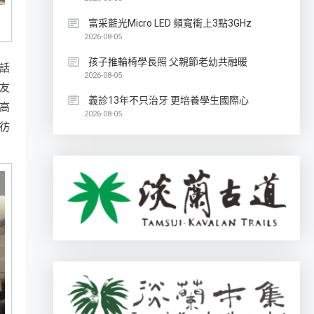
富采藍光Micro LED 頻寬衝上3點3GHz
2026-08-05
孩子推輪椅學長照 父親節老幼共融暖
話
2026-08-05
友
義診13年不只治牙 更培養學生國際心
高
2026-08-05
彷