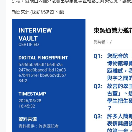
沉穩，就能由內而外散發出專業氣場並輕鬆瓦解緊張感，讓彼
新聞來源:(採訪紀錄如下圖)