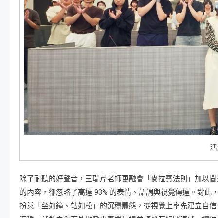
活
除了耐聽的好聲音，王瑞芹老師更融會「麥拉賓法則」加以闡述。
的內容，卻忽略了高達 93% 的表情、語調與視覺傳達。對
扮與「坐如鐘、站如松」的沉穩體態，從視覺上率先建立自信、