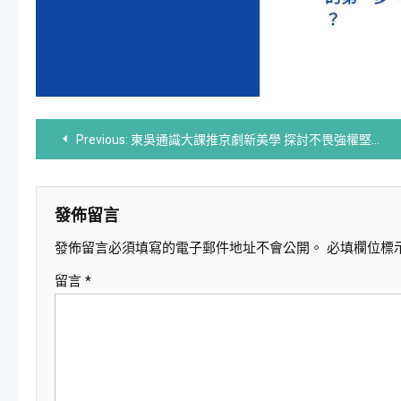
文
Previous:
東吳通識大課推京劇新美學 探討不畏強權堅韌信念
章
導
發佈留言
發佈留言必須填寫的電子郵件地址不會公開。
必填欄位標
覽
留言
*