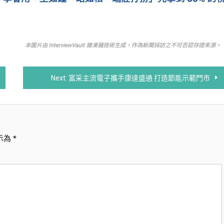
Next:
富采主流電子攜手康達盛通 打造節能示範門市
示為
*