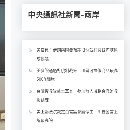
中央通訊社新聞-兩岸
美官員：伊朗與阿曼預期很快就荷莫茲海峽達
成協議
美參院通過對俄制裁案 川普可課俄商品最高
500%關稅
台灣搜救隊赴土耳其 參加無人機整合激流救
援訓練
美上訴法院裁定白宮宴會廳停工 川普誓言上
訴最高院