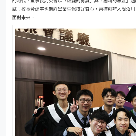
的時代，董事長周英香以「改變的勇氣」與「創新的思維」勉
試；校長黃建寧也期許畢業生保持好奇心，秉持創辦人周汝川
面對未來。