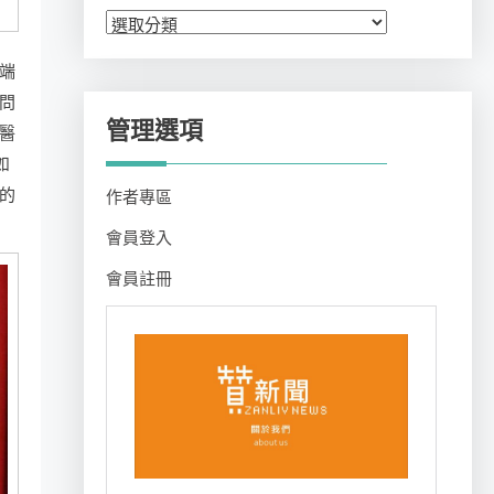
分
類
端
問
管理選項
醫
如
的
作者專區
會員登入
會員註冊