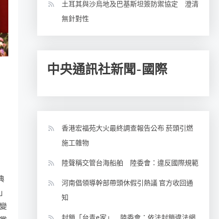
土耳其與沙烏地及巴基斯坦簽防禦協定 澄清
無針對性
中央通訊社新聞-國際
香港宏福苑大火最終調查報告公布 菸頭引燃
施工雜物
陸聲稱交管台海船舶 陸委會：違反國際規範
典
河南倡領導幹部帶頭休假引熱議 官方收回通
」
知
變
封鎖「台青e家」 陸委會：依法封鎖違法網