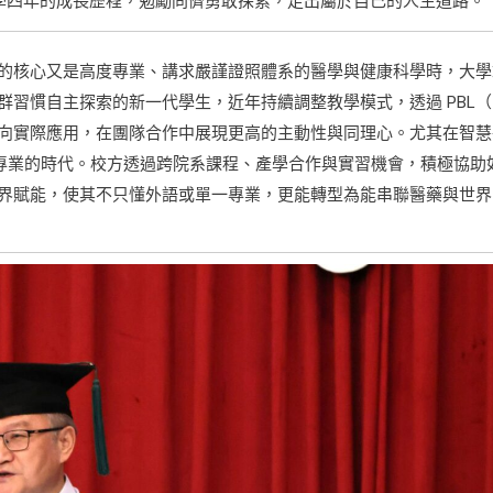
學四年的成長歷程，勉勵同儕勇敢探索，走出屬於自己的人生道路。
的核心又是高度專業、講求嚴謹證照體系的醫學與健康科學時，大學
習慣自主探索的新一代學生，近年持續調整教學模式，透過 PBL（
向實際應用，在團隊合作中展現更高的主動性與同理心。尤其在智慧
單一專業的時代。校方透過跨院系課程、產學合作與實習機會，積極協助
界賦能，使其不只懂外語或單一專業，更能轉型為能串聯醫藥與世界