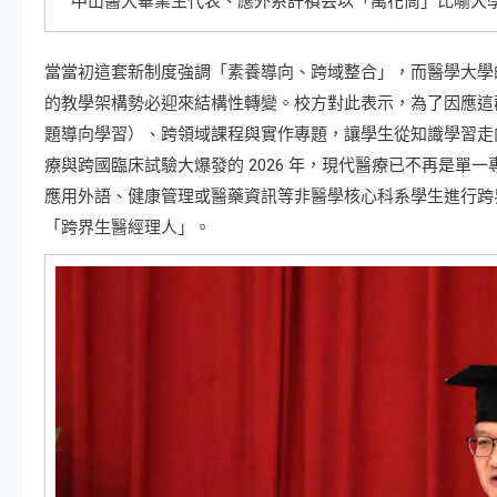
中山醫大畢業生代表、應外系許禎芸以「萬花筒」比喻大
當當初這套新制度強調「素養導向、跨域整合」，而醫學大學
的教學架構勢必迎來結構性轉變。校方對此表示，為了因應這群
題導向學習）、跨領域課程與實作專題，讓學生從知識學習走
療與跨國臨床試驗大爆發的 2026 年，現代醫療已不再是
應用外語、健康管理或醫藥資訊等非醫學核心科系學生進行跨
「跨界生醫經理人」。