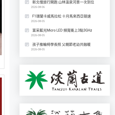
新北慢旅行開跑 山林溫泉河景一次到位
2026-08-06
F1環蘭卡威馬拉松 十月馬來西亞競速
2026-08-05
富采藍光Micro LED 頻寬衝上3點3GHz
2026-08-05
孩子推輪椅學長照 父親節老幼共融暖
2026-08-05