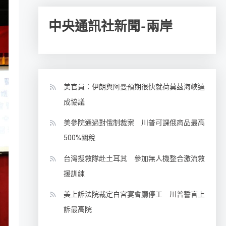
中央通訊社新聞-兩岸
美官員：伊朗與阿曼預期很快就荷莫茲海峽達
成協議
美參院通過對俄制裁案 川普可課俄商品最高
500%關稅
台灣搜救隊赴土耳其 參加無人機整合激流救
援訓練
美上訴法院裁定白宮宴會廳停工 川普誓言上
訴最高院