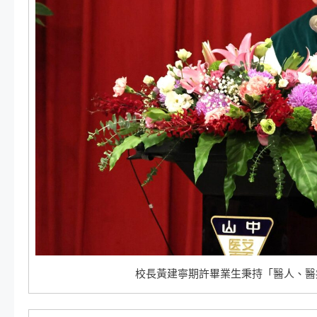
校長黃建寧期許畢業生秉持「醫人、醫