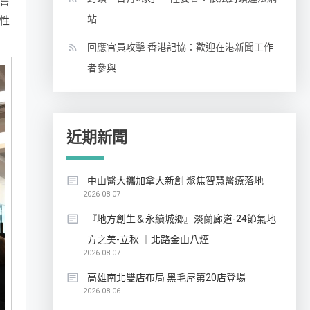
嘗
站
性
回應官員攻擊 香港記協：歡迎在港新聞工作
者參與
近期新聞
中山醫大攜加拿大新創 聚焦智慧醫療落地
2026-08-07
『地方創生＆永續城鄉』淡蘭廊道-24節氣地
方之美-立秋 ｜北路金山八煙
2026-08-07
高雄南北雙店布局 黑毛屋第20店登場
2026-08-06