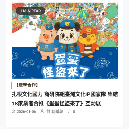
1 MIN READ
【產學合作】
扎根文化國力 商研院組臺灣文化IP國家隊 集結
18家業者合推《蛋蛋怪盜來了》互動展
贊 總編輯
2026-01-06
0