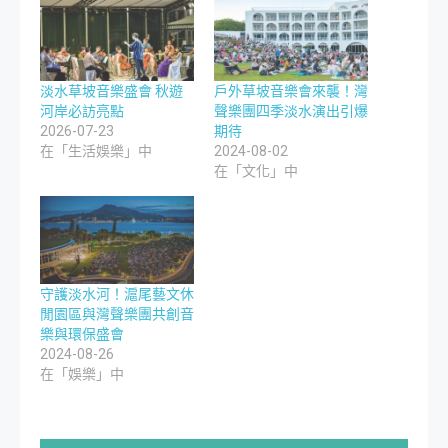
淡水草坡音樂盛會 秋遊
戶外草坡音樂會來襲！灣
河岸必訪亮點
聲樂團四季淡水演出引爆
2026-07-23
期待
在「生活娛樂」中
2024-08-02
在「文化」中
守護淡水河！滬尾藝文休
閒園區與灣聲樂團共創音
樂與環保盛會
2024-08-26
在「娛樂」中