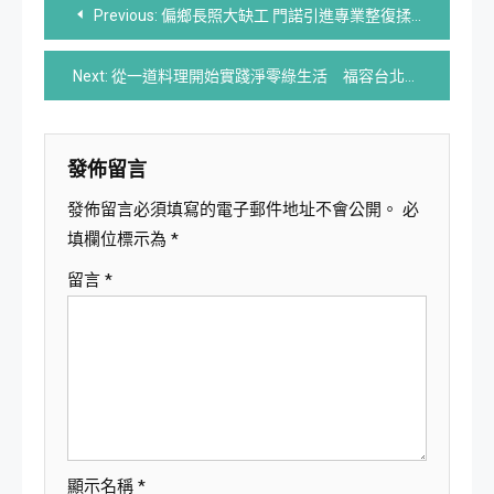
文
Previous:
偏鄉長照大缺工 門諾引進專業整復揉開照顧者勞損
章
Next:
從一道料理開始實踐淨零綠生活 福容台北二館攜手新北環保局推廣綠食飯桌
導
覽
發佈留言
發佈留言必須填寫的電子郵件地址不會公開。
必
填欄位標示為
*
留言
*
顯示名稱
*