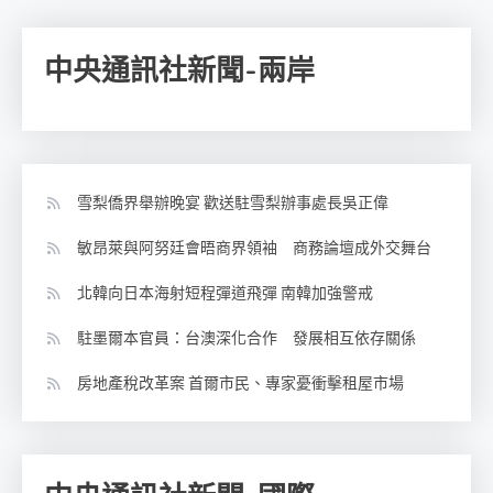
中央通訊社新聞-兩岸
雪梨僑界舉辦晚宴 歡送駐雪梨辦事處長吳正偉
敏昂萊與阿努廷會晤商界領袖 商務論壇成外交舞台
北韓向日本海射短程彈道飛彈 南韓加強警戒
駐墨爾本官員：台澳深化合作 發展相互依存關係
房地產稅改革案 首爾市民、專家憂衝擊租屋市場