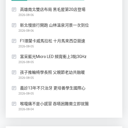
高雄南北雙店布局 黑毛屋第20店登場
2026-08-06
新北慢旅行開跑 山林溫泉河景一次到位
2026-08-06
F1環蘭卡威馬拉松 十月馬來西亞競速
2026-08-05
富采藍光Micro LED 頻寬衝上3點3GHz
2026-08-05
孩子推輪椅學長照 父親節老幼共融暖
2026-08-05
義診13年不只治牙 更培養學生國際心
2026-08-05
喉嚨痛不是小感冒 吞嚥困難需立即就醫
2026-08-04