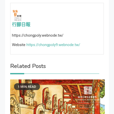
行腳日報
https://chongpoly.webnode.tw/
Website
https://chongpoly9.webnode.tw/
Related Posts
1 MIN READ