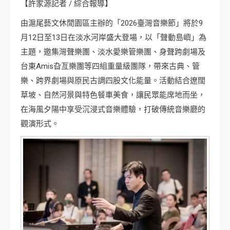
【許家源記者 / 綜合報導】
由滬尾藝文休閒園區主辦的「2026臺灣音樂節」將於9
月12日至13日在淡水河岸盛大登場，以「聲動島嶼」為
主題，邀集灣聲樂團、淡水愛樂管樂團、身聲跨劇場及
台東Amis旮亙樂團等四組重量級團隊，帶來古典、管
樂、跨界劇場與原民古調四股文化能量。活動結合遼闊
草坡、自然河景與特色餐車美食，讓民眾能席地而坐，
在海風夕陽中享受沉浸式音樂體驗，打破傳統音樂廳的
觀演形式。