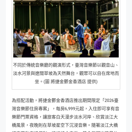
不同於傳統音樂廳的觀演形式，臺灣音樂節以觀音山、
淡水河景與遼闊草坡為天然舞台，觀眾可以自在席地而
坐。(圖 將捷金鬱金香酒店 提供)
為搭配活動，將捷金鬱金香酒店推出期間限定「2026臺
灣音樂節住房專案」，每房6,999元起，入住即可享有音
樂節門票資格，讓旅客白天漫步淡水河岸、欣賞淡江大
橋風景，夜晚則在草坡星空下沉浸音樂。隨著淡江大橋