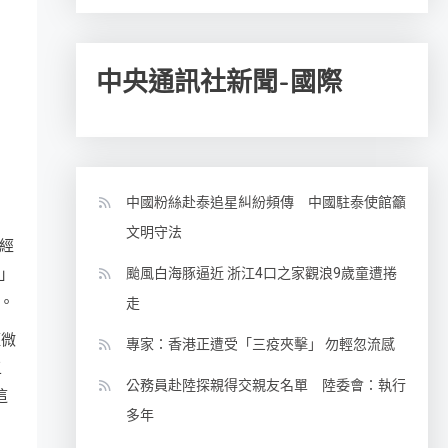
中央通訊社新聞-國際
中國粉絲赴泰追星糾紛頻傳 中國駐泰使館籲
文明守法
神經
」
颱風白海豚逼近 浙江4口之家觀浪9歲童遭捲
。
走
輕微
專家：香港正遭受「三疫夾擊」 勿輕忽流感
五
公務員赴陸探親得交親友名單 陸委會：執行
這
多年