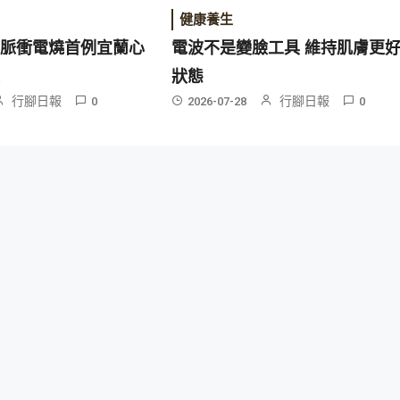
健康養生
成脈衝電燒首例宜蘭心
電波不是變臉工具 維持肌膚更
破
狀態
行腳日報
行腳日報
0
2026-07-28
0