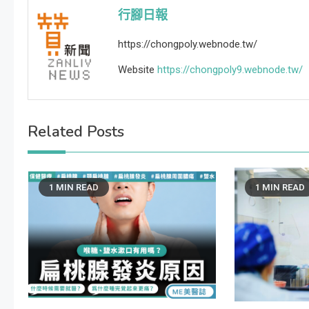
行腳日報
https://chongpoly.webnode.tw/
Website
https://chongpoly9.webnode.tw/
Related Posts
1 MIN READ
1 MIN READ