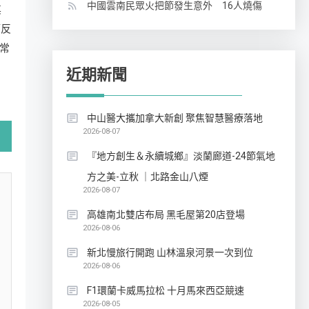
中國雲南民眾火把節發生意外 16人燒傷
其
師反
常
近期新聞
中山醫大攜加拿大新創 聚焦智慧醫療落地
2026-08-07
『地方創生＆永續城鄉』淡蘭廊道-24節氣地
方之美-立秋 ｜北路金山八煙
2026-08-07
高雄南北雙店布局 黑毛屋第20店登場
2026-08-06
新北慢旅行開跑 山林溫泉河景一次到位
2026-08-06
F1環蘭卡威馬拉松 十月馬來西亞競速
2026-08-05