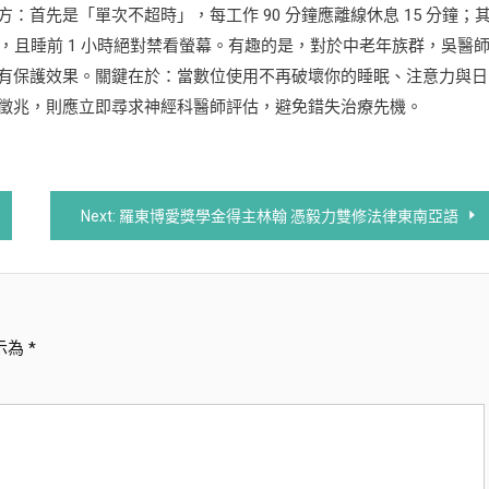
首先是「單次不超時」，每工作 90 分鐘應離線休息 15 分鐘；
，且睡前 1 小時絕對禁看螢幕。有趣的是，對於中老年族群，吳醫
有保護效果。關鍵在於：當數位使用不再破壞你的睡眠、注意力與日
徵兆，則應立即尋求神經科醫師評估，避免錯失治療先機。
Next:
羅東博愛獎學金得主林翰 憑毅力雙修法律東南亞語
示為
*