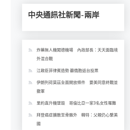
中央通訊社新聞-兩岸
炸藥無人機闖德機場 內政部長：天天面臨境
外混合戰
江啟臣菲律賓造勢 籲僑胞返台投票
伊朗列荷莫茲全面開放條件 要美同意終戰並
撤軍
里約直升機墜毀 哥倫比亞一家3名女性罹難
拜登癌症擴散至骨骼外 韓特：父親仍心繫美
國