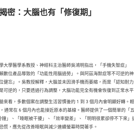
揭密：大腦也有「修復期」
學大學醫學系教授、神經科主治醫師吳鴻明指出，「手機失智症」
長期過度依賴數位產品導致的「功能性用腦過勞」。與阿茲海默症等不可逆的
位健忘」。吳教授解釋，大腦並未因滑手機而萎縮，而是「認知耐力
是可逆的，只要透過行為調整，大腦功能完全有機會恢復到正常水平
看，多數個案在調整生活習慣後的 1 到 3 個月內會明顯好轉。
用者，通常在 6 個月內也能接近原本的基線。醫師提供了一個簡單的「
 分鐘」、「睡眠被干擾」、「效率變差」、「明明很累卻停不下來」
恐慌，應先從改善睡眠與減少連續螢幕時間著手。