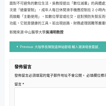
面對不可避免的數位生活，吳教授提出「數位減重」的具體處方：
次是「總量管制」，成年人每日休閒滑手機應控制在 2 小時內
而鼓勵「主動使用」，如數位學習或社交，這對預防失智反而
功能，它就是健康的工具。若出現迷路、財務處理困難等嚴重
新聞來源:中山醫學大學
吳鴻明教授
文
Previous:
大咖學長陳致遠神祕獻唱 輔人潮演唱會震撼全場
章
導
發佈留言
發佈留言必須填寫的電子郵件地址不會公開。
必填欄位標
覽
留言
*