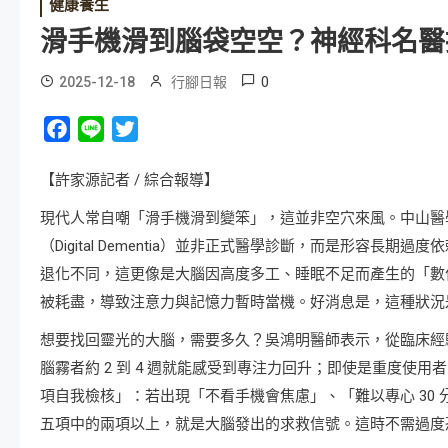
健康養生
滑手機滑到腦袋空空？神經科名醫
0
2025-12-18
行腳日報
Facebook
Line
Twitter
【許家源記者 / 綜合報導】
現代人常自嘲「滑手機滑到變笨」，這並非空穴來風。中山醫
（Digital Dementia）並非正式醫學診斷，而是形容
退化不同，這更像是大腦因高度多工、睡眠不足而產生的「數
被耗盡，導致注意力與記憶力暫時當機。好消息是，這種狀況
想要找回靈光的大腦，需要多久？吳鴻明醫師表示，從臨床經驗來
腦霧者約 2 到 4 週就能感受到專注力回升；即使是重度使
項自我檢核」：若出現「不看手機會焦慮」、「難以專心 30
五項中的兩項以上，就是大腦發出的求救信號。這時不需過度