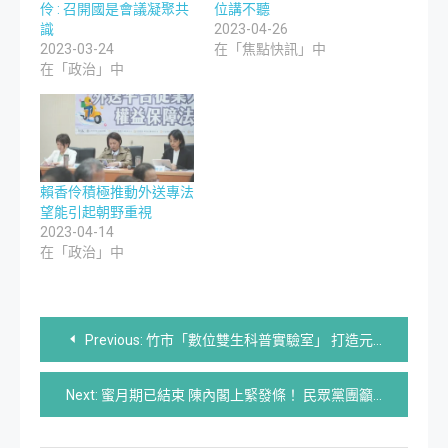
伶 : 召開國是會議凝聚共
位講不聽
識
2023-04-26
2023-03-24
在「焦點快訊」中
在「政治」中
賴香伶積極推動外送專法
望能引起朝野重視
2023-04-14
在「政治」中
文
Previous:
竹市「數位雙生科普實驗室」 打造元宇宙教育樂園！
章
Next:
蜜月期已結束 陳內閣上緊發條！ 民眾黨團籲：撤換失職官員
導