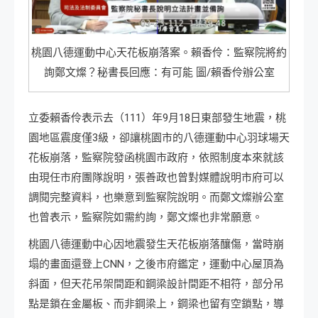
桃園八德運動中心天花板崩落案。賴香伶：監察院將約
詢鄭文燦？秘書長回應：有可能 圖/賴香伶辦公室
立委賴香伶表示去（111）年9月18日東部發生地震，桃
園地區震度僅3級，卻讓桃園市的八德運動中心羽球場天
花板崩落，監察院發函桃園市政府，依照制度本來就該
由現任市府團隊說明，張善政也曾對媒體說明市府可以
調閱完整資料，也樂意到監察院說明。而鄭文燦辦公室
也曾表示，監察院如需約詢，鄭文燦也非常願意。
桃園八德運動中心因地震發生天花板崩落釀傷，當時崩
塌的畫面還登上CNN，之後市府鑑定，運動中心屋頂為
斜面，但天花吊架間距和鋼梁設計間距不相符，部分吊
點是鎖在金屬板、而非鋼梁上，鋼梁也留有空鎖點，導