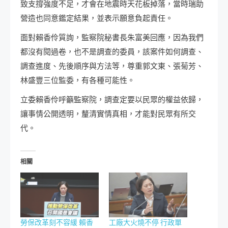
致支撐強度不足，才會在地震時天花板掉落，當時瑞助
營造也同意鑑定結果，並表示願意負起責任。
面對賴香伶質詢，監察院秘書長朱富美回應，因為我們
都沒有閱過卷，也不是調查的委員，該案件如何調查、
調查進度、先後順序與方法等，尊重郭文東、張菊芳、
林盛豐三位監委，有各種可能性。
立委賴香伶呼籲監察院，調查定要以民眾的權益依歸，
讓事情公開透明，釐清實情真相，才能對民眾有所交
代。
相關
勞保改革刻不容緩 賴香
工廠大火燒不停 行政單