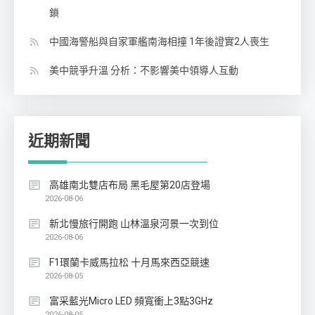
鎖
中國海警船與自家軍艦南海相撞 1年後證實2人喪生
美中競爭升溫 分析：不影響美中領導人互動
近期新聞
高雄南北雙店布局 黑毛屋第20店登場
2026-08-06
新北慢旅行開跑 山林溫泉河景一次到位
2026-08-06
F1環蘭卡威馬拉松 十月馬來西亞競速
2026-08-05
富采藍光Micro LED 頻寬衝上3點3GHz
2026-08-05