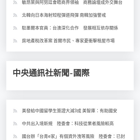
敏昂萊與阿努廷會晤商界領袖 商務論壇成外交舞台
北韓向日本海射短程彈道飛彈 南韓加強警戒
駐墨爾本官員：台澳深化合作 發展相互依存關係
房地產稅改革案 首爾市民、專家憂衝擊租屋市場
中央通訊社新聞-國際
美發給中國留學生簽證大減3成 美智庫：有助國安
中共出入境新規 陸委會：科技從業者風險較高
國台辦「台青e家」有個資外洩等風險 陸委會：已封