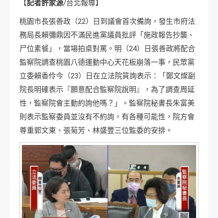
【
記者許家源
/台北報導】
桃園市長張善政（22）日到議會首次備詢，發生市府法
務局長賴彌鼎因不滿民進黨議員批評「施政報告抄襲、
尸位素餐」，當場拍桌對罵。明（24）日張善政將配合
監察院調查桃園八德運動中心天花板崩落一事，民眾黨
立委賴香伶今（23）日在立法院質詢表示：「鄭文燦副
院長明確表示『願意配合監察院說明』，為了調查周延
性，監察院會主動約詢他嗎？」。監察院秘書長朱富美
則表示監察委員並沒有不約詢，有各種可能性，院方會
尊重郭文東、張菊芳、林盛豐三位監委的安排。