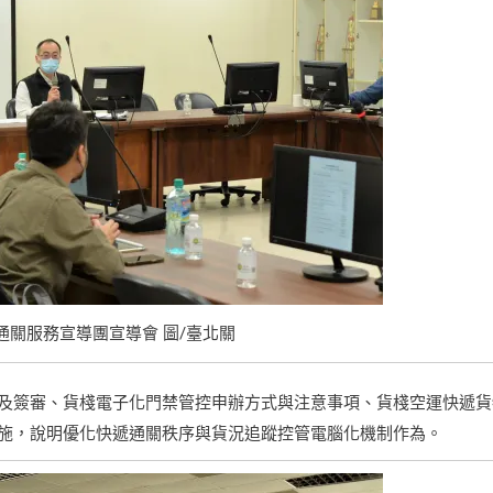
季通關服務宣導團宣導會 圖/臺北關
及簽審、貨棧電子化門禁管控申辦方式與注意事項、貨棧空運快遞貨
施，說明優化快遞通關秩序與貨況追蹤控管電腦化機制作為。