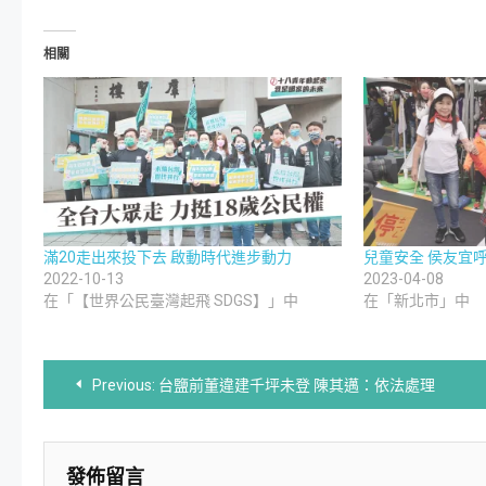
相關
滿20走出來投下去 啟動時代進步動力
兒童安全 侯友宜
2022-10-13
2023-04-08
在「【世界公民臺灣起飛 SDGS】」中
在「新北市」中
文
Previous:
台鹽前董違建千坪未登 陳其邁：依法處理
章
導
發佈留言