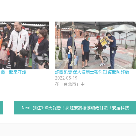
呼籲一起來守護
詐團詭變 保大波麗士報你知 疫起防詐騙
2022-05-19
在「台北市」中
Next:
到任100天報告！高虹安將穩健施政打造「安居科技城」