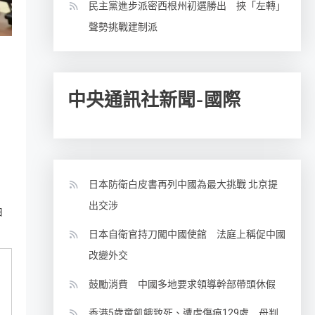
民主黨進步派密西根州初選勝出 挾「左轉」
聲勢挑戰建制派
中央通訊社新聞-國際
日本防衛白皮書再列中國為最大挑戰 北京提
出交涉
由
日本自衛官持刀闖中國使館 法庭上稱促中國
改變外交
鼓勵消費 中國多地要求領導幹部帶頭休假
香港5歲童飢餓致死、遭虐傷痕129處 母判