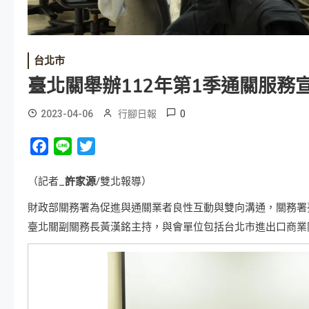
台北市
臺北關舉辦112年第1季通關服務
0
2023-04-06
行腳日報
Facebook
Line
Twitter
（記者_
許家源
/雙北報導）
財政部關務署為促進與通關業者良性互動與雙向溝通，關務署臺北
臺北關副關務長黃漢銘主持，與會單位包括台北市進出口商業