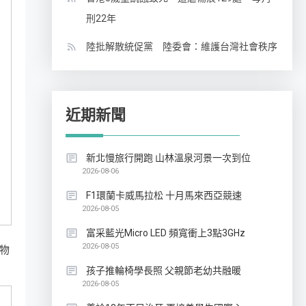
刑22年
陸批解散統促黨 陸委會：維護台灣社會秩序
近期新聞
新北慢旅行開跑 山林溫泉河景一次到位
2026-08-06
F1環蘭卡威馬拉松 十月馬來西亞競速
2026-08-05
富采藍光Micro LED 頻寬衝上3點3GHz
2026-08-05
物
孩子推輪椅學長照 父親節老幼共融暖
2026-08-05