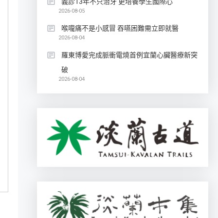
義診13年不只治牙 更培養學生國際心
2026-08-05
喉嚨痛不是小感冒 吞嚥困難需立即就醫
2026-08-04
羅東博愛完成脈衝電燒首例宜蘭心臟醫療新突
破
2026-08-04