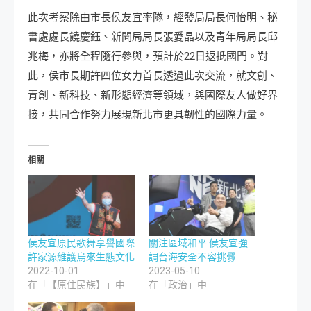
此次考察除由市長侯友宜率隊，經發局局長何怡明、秘
書處處長饒慶鈺、新聞局局長張愛晶以及青年局局長邱
兆梅，亦將全程隨行參與，預計於22日返抵國門。對
此，侯市長期許四位女力首長透過此次交流，就文創、
青創、新科技、新形態經濟等領域，與國際友人做好界
接，共同合作努力展現新北市更具韌性的國際力量。
相關
侯友宜原民歌舞享譽國際
關注區域和平 侯友宜強
許家源維護烏來生態文化
調台海安全不容挑釁
2022-10-01
2023-05-10
在「【原住民族】」中
在「政治」中