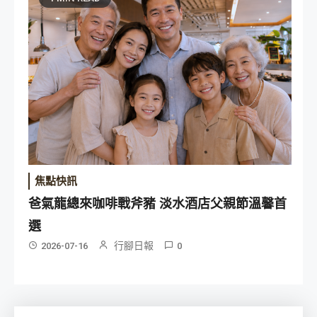
焦點快訊
爸氣龍總來咖啡戰斧豬 淡水酒店父親節溫馨首
選
行腳日報
2026-07-16
0