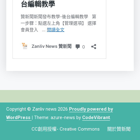
Copyright © Zanliv news 2026
Proudly powered by
WordPress
|
Theme: azure-news by
CodeVibrant
.
CC創用授權- Creative Commons
關於贊新聞