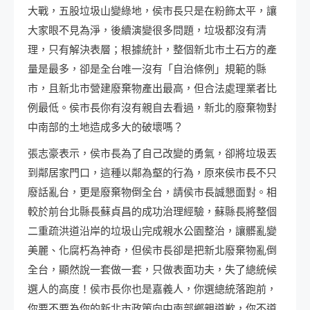
大戰，五股垃圾山變綠地，侯市長只是在粉飾太平，讓
大家眼不見為淨，後續演變很多問題，垃圾都沒有清
理，只有解決表層；根據統計，整個新北市土石方的產
量是最多，卻是全台唯一沒有「自治條例」規範的縣
市，且新北市營建廢棄物產出最高，但合法處理業者比
例最低。侯市長你有沒有親自去看過，新北的廢棄物對
中南部的土地造成多大的破壞嗎？
張志豪表示，侯市長為了自己改變的勇氣，卻將垃圾丟
到鄰居家門口，這種以鄰為壑的行為，原來侯市長不只
廢話亂台，更是廢棄物倒全台，請侯市長誠懇面對。相
較於前台北縣長蘇貞昌的成功治理經驗，蘇縣長將整個
二重疏洪道沿岸的垃圾山完成親水公園整治，讓髒亂變
美麗、化腐朽為神奇，但侯市長卻是把新北廢棄物亂倒
全台，顯然說一套做一套，只做表面功夫，失了總統候
選人的高度！侯市長你也是嘉義人，你選總統落跑前，
你要不要為你的新北市政策向中南部鄉親道歉，你不道