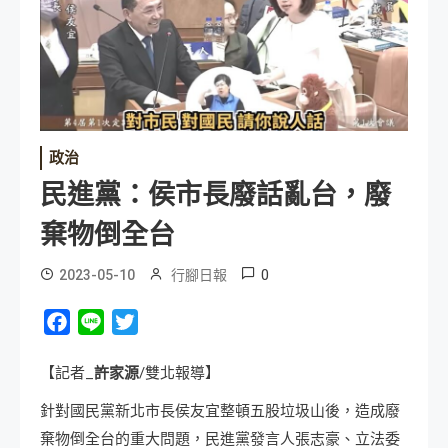
政治
民進黨：侯市長廢話亂台，廢
棄物倒全台
0
2023-05-10
行腳日報
Facebook
Line
Twitter
【記者_
許家源
/雙北報導】
針對國民黨新北市長侯友宜整頓五股垃圾山後，造成廢
棄物倒全台的重大問題，民進黨發言人張志豪、立法委