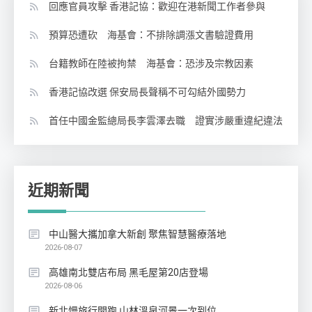
回應官員攻擊 香港記協：歡迎在港新聞工作者參與
預算恐遭砍 海基會：不排除調漲文書驗證費用
台籍教師在陸被拘禁 海基會：恐涉及宗教因素
香港記協改選 保安局長聲稱不可勾結外國勢力
首任中國金監總局長李雲澤去職 證實涉嚴重違紀違法
近期新聞
中山醫大攜加拿大新創 聚焦智慧醫療落地
2026-08-07
高雄南北雙店布局 黑毛屋第20店登場
2026-08-06
新北慢旅行開跑 山林溫泉河景一次到位