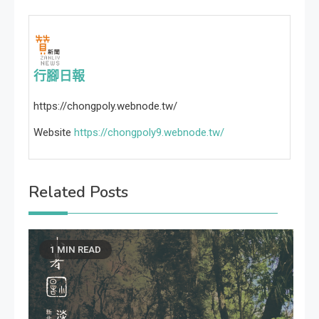
行腳日報
https://chongpoly.webnode.tw/
Website
https://chongpoly9.webnode.tw/
Related Posts
1 MIN READ