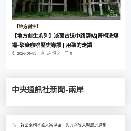
【地方創生】
【地方創生系列】淡蘭古道中路驛站|菁桐洗煤
場-碳廠咖啡歷史導讀 | 用聽的走讀
許 慎之
2026-06-05
0
中央通訊社新聞-兩岸
韓國張潤基殺人案爭議 警方將導入親屬迴避制