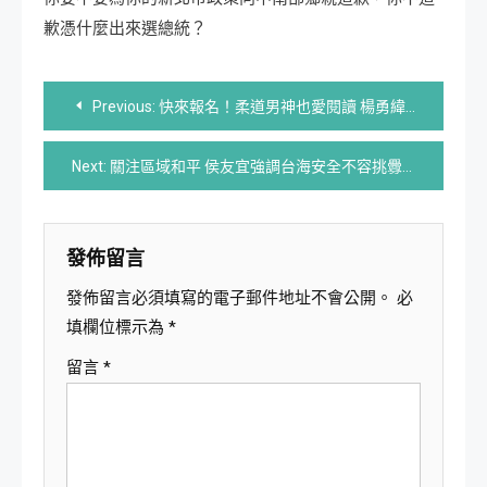
歉憑什麼出來選總統？
文
Previous:
快來報名！柔道男神也愛閱讀 楊勇緯5/28中市圖開講
章
Next:
關注區域和平 侯友宜強調台海安全不容挑釁
導
覽
發佈留言
發佈留言必須填寫的電子郵件地址不會公開。
必
填欄位標示為
*
留言
*