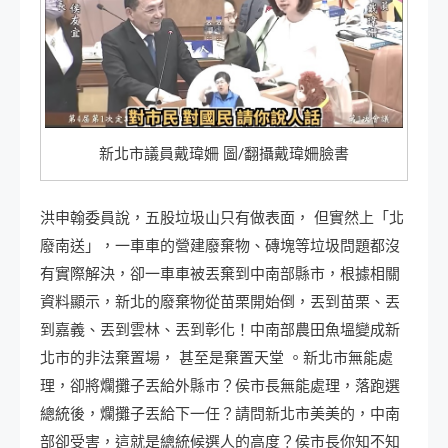
新北市議員戴瑋姍 圖/翻攝戴瑋姍臉書
洪申翰委員說，五股垃圾山只有做表面， 但實然上「北
廢南送」，一車車的營建廢棄物、磚塊等垃圾問題都沒
有實際解決，卻一車車被丟棄到中南部縣市，根據相關
資料顯示，新北的廢棄物從苗栗開始倒，丟到苗栗、丟
到嘉義、丟到雲林、丟到彰化！中南部農田魚塭變成新
北市的非法棄置場， 甚至是棄置天堂 。新北市無能處
理，卻將爛攤子丟給外縣市？侯市長無能處理，落跑選
總統後，爛攤子丟給下一任？請問新北市美美的，中南
部卻受害，這就是總統候選人的高度？侯市長你知不知