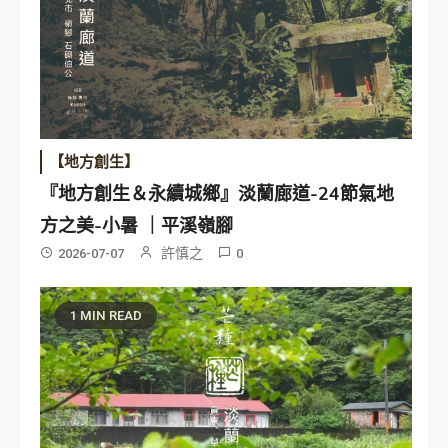
【地方創生】
『地方創生＆永續城鄉』淡蘭廊道-24節氣地
方之美-小暑 ｜平溪嶺腳
許慎之
2026-07-07
0
1 MIN READ