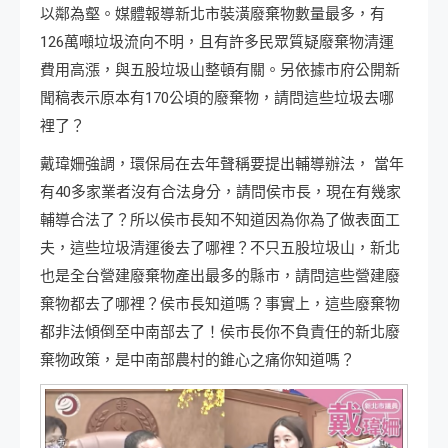
以鄰為壑。媒體報導新北市裝潢廢棄物數量最多，有
126萬噸垃圾流向不明，且有許多民眾質疑廢棄物清運
費用高漲，與五股垃圾山整頓有關。另依據市府公開新
聞稿表示原本有170公頃的廢棄物，請問這些垃圾去哪
裡了？
戴瑋姍強調，環保局在去年聲稱要提出輔導辦法， 當年
有40多家業者沒有合法身分，請問侯市長，現在有幾家
輔導合法了？所以侯市長知不知道因為你為了做表面工
夫，這些垃圾清運後去了哪裡？不只五股垃圾山，新北
也是全台營建廢棄物產出最多的縣市，請問這些營建廢
棄物都去了哪裡？侯市長知道嗎？事實上，這些廢棄物
都非法傾倒至中南部去了！侯市長你不負責任的新北廢
棄物政策，是中南部農村的錐心之痛你知道嗎？