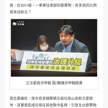
道，在台61線，一車車往南部的廢棄物，有多高的比例
是來自新北？
立法委員洪申翰 圖/翻攝洪申翰臉書
張志豪痛批，侯市長宣稱整頓五股垃圾山為新北夏綠
地，其實是造成垃圾往其他縣市亂倒，引發全台廢棄物