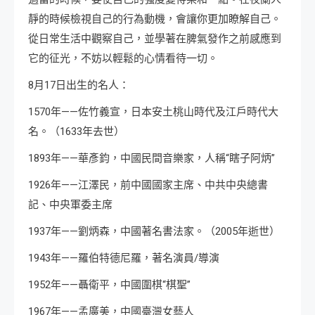
靜的時候檢視自己的行為動機，會讓你更加瞭解自己。
從日常生活中觀察自己，並學著在脾氣發作之前感應到
它的征光，不妨以輕鬆的心情看待一切。
8月17日出生的名人：
1570年——佐竹義宣，日本安土桃山時代及江戶時代大
名。（1633年去世）
1893年——華彥鈞，中國民間音樂家，人稱“瞎子阿炳”
1926年——江澤民，前中國國家主席、中共中央總書
記、中央軍委主席
1937年——劉炳森，中國著名書法家。（2005年逝世）
1943年——羅伯特德尼羅，著名演員/導演
1952年——聶衛平，中國圍棋“棋聖”
1967年——孟廣美，中國臺灣女藝人