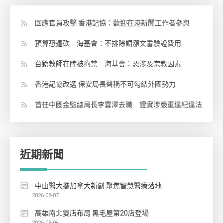
回應官員攻擊 香港記協：歡迎在港新聞工作者參與
預算恐遭砍 海基會：不排除調漲文書驗證費用
台籍教師在陸被拘禁 海基會：恐涉及宗教因素
香港記協改選 保安局長聲稱不可勾結外國勢力
首任中國金監總局長李雲澤去職 證實涉嚴重違紀違法
近期新聞
中山醫大攜加拿大新創 聚焦智慧醫療落地
2026-08-07
高雄南北雙店布局 黑毛屋第20店登場
2026-08-06