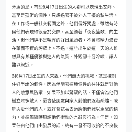
矛盾的是，有些8月17日出生的人卻可以表現出安靜、
甚至是孤僻的個性，只想過著不被外人干擾的私生活。
在工作或一般社交範圍之外，他們偏好獨處，雖然有時
候他們表現得很善於交際，甚至過著「夜夜笙歌」的生
活，但他們絕不是輕浮的好出風頭者，不會將精力浪費
在華而不實的誇耀上。不過，這些出生於這一天的人雖
然具有某種優雅與迷人的氣質，外觀卻十分冷峻，讓人
難以親近。
對8月17日出生的人來說，他們最大的挑戰，就是控制
住好爭論的個性，因為伴隨著這種個性的往往就是對他
人的敵意與防禦，如果不加以駕馭的話，不僅會為他們
樹立眾多敵人，還會使朋友與家人對他們逐漸疏離。瞭
解與愛他們的人，或許會試著去適應他們難以駕馭的精
力，並準備隨時原諒他們衝動的言辭與行為，但是，如
果任由他們自由發展的話，終有一發不可收拾的不良後