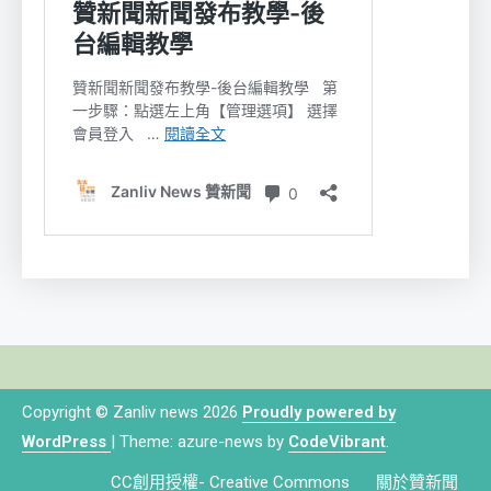
Copyright © Zanliv news 2026
Proudly powered by
WordPress
|
Theme: azure-news by
CodeVibrant
.
CC創用授權- Creative Commons
關於贊新聞