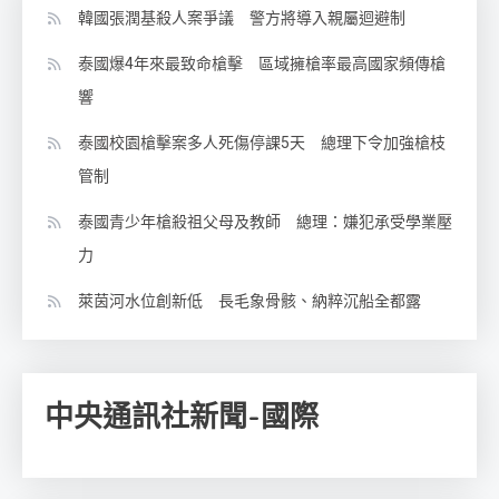
韓國張潤基殺人案爭議 警方將導入親屬迴避制
泰國爆4年來最致命槍擊 區域擁槍率最高國家頻傳槍
響
泰國校園槍擊案多人死傷停課5天 總理下令加強槍枝
管制
泰國青少年槍殺祖父母及教師 總理：嫌犯承受學業壓
力
萊茵河水位創新低 長毛象骨骸、納粹沉船全都露
中央通訊社新聞-國際