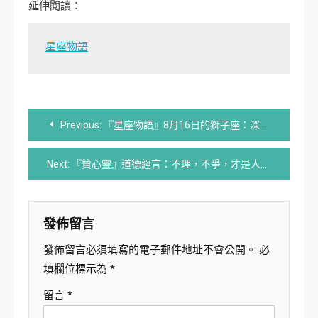
延伸閱讀：
星座物語
文
Previous:
『星座物語』8月16日的獅子座：深具磁性的人 | 星座與書法結合
章
Next:
『贊心靈』道德經言：不理，不爭，才是人生最大的贏家
導
覽
發佈留言
發佈留言必須填寫的電子郵件地址不會公開。
必
填欄位標示為
*
留言
*