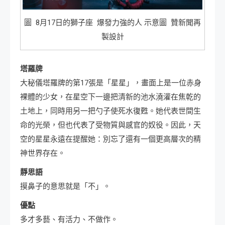
圖 8月17日的獅子座 爆發力強的人 示意圖 贊新聞再
製設計
塔羅牌
大秘儀塔羅牌的第17張是「星星」，畫面上是一位赤身
裸體的少女，在星空下一邊把清新的池水澆灌在焦乾的
土地上，同時用另一把勺子使死水復甦。她代表世間生
命的光榮，但也代表了受物質與感官的奴役。因此，天
空的星星永遠在提醒她：別忘了還有一個更高層次的精
神世界存在。
靜思語
摸鼻子的意思就是「不」。
優點
多才多藝、有活力、不做作。