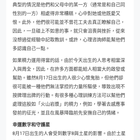
典型的情況是他們和父母中的某一方（通常是和自己同
性別的一方）相處得非常糟糕，心中對她或他既愛又
恨。此外，他們很可能並不曾花工夫去真正瞭解自己，
因此，一旦碰上不如意的事，就只會沮喪與挫折，從來
沒想過從經驗中記取教訓。或許，心理咨詢師能幫他們
多認識自己一點。
如果精力運用得當的話，由於今天出生的人思考相當深
入與周全，因此，在許多方面都能給人相當大的啟發或
幫助。雖然8月17日出生的人很少心懷鬼胎，但他們卻
很可能被一種他們無法掌控的力量所驅使，導致出現不
按牌理出牌的行動。有很多種心理訓練方法可以幫他們
處理這股如「火山岩漿」的精力，例如，學著去感應事
發前的征光，並且在風暴降臨前先安撫自己的情緒。
幸運數字和守護星
8月17日出生的人會受到數字8與土星的影響。由於土星