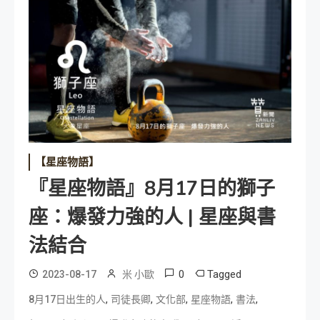
【星座物語】
『星座物語』8月17日的獅子
座：爆發力強的人 | 星座與書
法結合
0
Tagged
2023-08-17
米 小歐
,
,
,
,
,
8月17日出生的人
司徒長卿
文化部
星座物語
書法