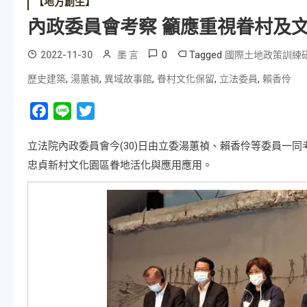
【地方創生】
內政委員會考察 籲應重視眷村及
0
Tagged
2022-11-30
墨 言
國際土地政策訓練
,
,
,
,
,
歷史建築
湯蕙禎
異域故事館
眷村文化保留
立法委員
賴香伶
Facebook
Line
Twitter
立法院內政委員會今(30)日由立委湯蕙禎、賴香伶等委員一
忠貞新村文化園區眷地活化與應用應用。