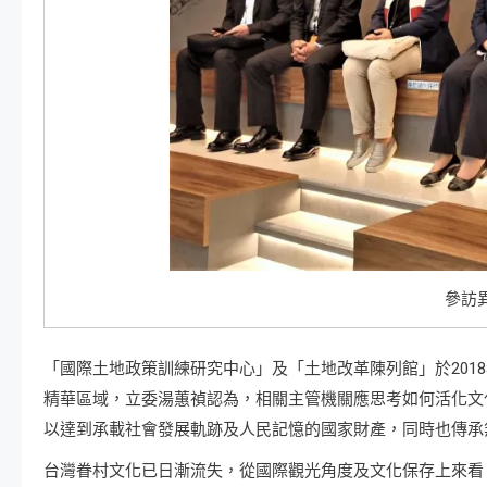
參訪
「國際土地政策訓練研究中心」及「土地改革陳列館」於2018
精華區域，立委湯蕙禎認為，相關主管機關應思考如何活化文
以達到承載社會發展軌跡及人民記憶的國家財產，同時也傳承
台灣眷村文化已日漸流失，從國際觀光角度及文化保存上來看