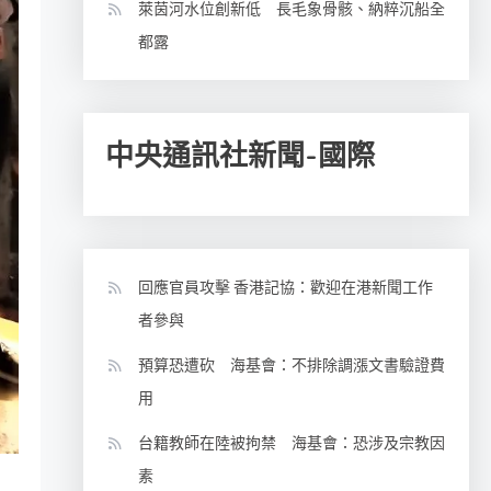
萊茵河水位創新低 長毛象骨骸、納粹沉船全
都露
中央通訊社新聞-國際
回應官員攻擊 香港記協：歡迎在港新聞工作
者參與
預算恐遭砍 海基會：不排除調漲文書驗證費
用
台籍教師在陸被拘禁 海基會：恐涉及宗教因
素