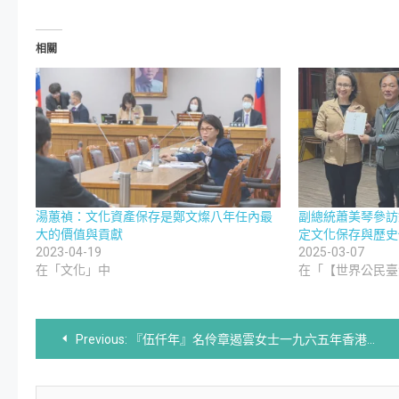
相關
湯蕙禎：文化資產保存是鄭文燦八年任內最
副總統蕭美琴參訪銅
大的價值與貢獻
定文化保存與歷史
2023-04-19
2025-03-07
在「文化」中
在「【世界公民臺灣
文
Previous:
『伍仟年』名伶章遏雲女士一九六五年香港演出「文姬歸漢」(五)
章