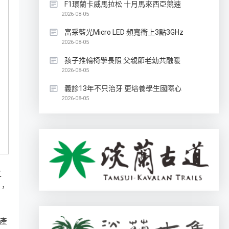
F1環蘭卡威馬拉松 十月馬來西亞競速
2026-08-05
富采藍光Micro LED 頻寬衝上3點3GHz
2026-08-05
孩子推輪椅學長照 父親節老幼共融暖
2026-08-05
義診13年不只治牙 更培養學生國際心
2026-08-05
之
，
產