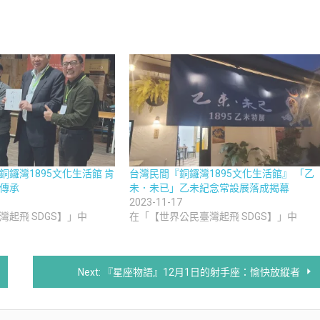
鑼灣1895文化生活館 肯
台灣民間『銅鑼灣1895文化生活館』 「乙
傳承
未．未已」乙未紀念常設展落成揭幕
2023-11-17
起飛 SDGS】」中
在「【世界公民臺灣起飛 SDGS】」中
Next:
『星座物語』12月1日的射手座：愉快放縱者