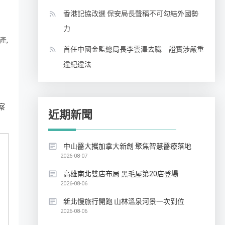
香港記協改選 保安局長聲稱不可勾結外國勢
力
,
產
首任中國金監總局長李雲澤去職 證實涉嚴重
違紀違法
察
近期新聞
中山醫大攜加拿大新創 聚焦智慧醫療落地
2026-08-07
高雄南北雙店布局 黑毛屋第20店登場
2026-08-06
新北慢旅行開跑 山林溫泉河景一次到位
2026-08-06