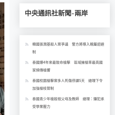
中央通訊社新聞-兩岸
韓國張潤基殺人案爭議 警方將導入親屬迴避
制
泰國爆4年來最致命槍擊 區域擁槍率最高國
家頻傳槍響
泰國校園槍擊案多人死傷停課5天 總理下令
加強槍枝管制
泰國青少年槍殺祖父母及教師 總理：嫌犯承
受學業壓力