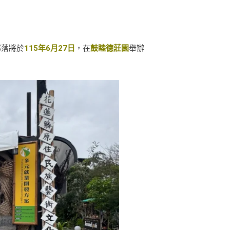
部落將於
115年6月27日
，在
鼓睦徳莊園
舉辦