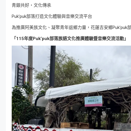
青銀共好・文化傳承
Puk’puk部落打造文化體驗與音樂交流平台
為推廣阿美族文化、凝聚青年返鄉力量，花蓮吉安鄉Puk’puk
「115年度Puk’puk部落族語文化推廣體驗暨音樂交流活動」