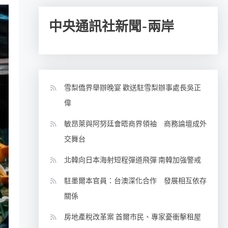
中央通訊社新聞-兩岸
雪梨僑界舉辦晚宴 歡送駐雪梨辦事處長吳正
偉
敏昂萊與阿努廷會晤商界領袖 商務論壇成外
交舞台
北韓向日本海射短程彈道飛彈 南韓加強警戒
駐墨爾本官員：台澳深化合作 發展相互依存
關係
房地產稅改革案 首爾市民、專家憂衝擊租屋