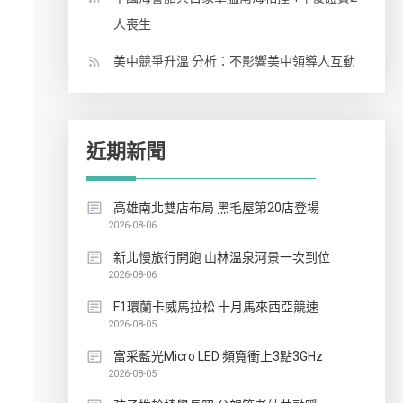
人喪生
美中競爭升溫 分析：不影響美中領導人互動
近期新聞
高雄南北雙店布局 黑毛屋第20店登場
2026-08-06
新北慢旅行開跑 山林溫泉河景一次到位
2026-08-06
F1環蘭卡威馬拉松 十月馬來西亞競速
2026-08-05
富采藍光Micro LED 頻寬衝上3點3GHz
2026-08-05