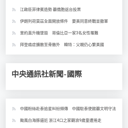
江啟臣菲律賓造勢 籲僑胞返台投票
伊朗列荷莫茲全面開放條件 要美同意終戰並撤軍
里約直升機墜毀 哥倫比亞一家3名女性罹難
拜登癌症擴散至骨骼外 韓特：父親仍心繫美國
中央通訊社新聞-國際
中國粉絲赴泰追星糾紛頻傳 中國駐泰使館籲文明守法
颱風白海豚逼近 浙江4口之家觀浪9歲童遭捲走