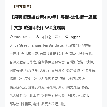
【地方創生】
【用藝術走讀台灣400年】專欄-迪化街十連棟
｜文旅 旅遊印記 | 360度環繞
0
Tagged
2023-02-20
許慎之
,
,
,
,
,
Dihua Street
Taiwan
Ten Buildings
九藏文創
伍中梅
,
,
,
,
十連棟
台北碾米廠
台湾迪化街10棟
台湾迪化街十连栋
,
,
,
台灣文化創意學會
台灣綠色旅遊協會
台灣迪化街十連棟
,
,
,
,
,
,
司徒長卿
地方創生
大稻埕
寶島漫步
微光書旅
打卡景點
,
,
,
,
,
,
插畫
文化歷史
文化部
旅遊印記
昭和
林源益家族
,
,
,
,
,
,
橋頭碾米業
沉浸式體驗
碾米廠
篆刻
網美景點
藝術
,
,
,
,
講古數位文化故事館
讓世界看見台灣
迪化街
連瑞利
,
,
,
,
邱浡洧
陳義興
電繪
點亮大稻埕
대만