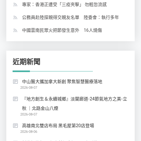
專家：香港正遭受「三疫夾擊」 勿輕忽流感
公務員赴陸探親得交親友名單 陸委會：執行多年
中國雲南民眾火把節發生意外 16人燒傷
近期新聞
中山醫大攜加拿大新創 聚焦智慧醫療落地
2026-08-07
『地方創生＆永續城鄉』淡蘭廊道-24節氣地方之美-立
秋 ｜北路金山八煙
2026-08-07
高雄南北雙店布局 黑毛屋第20店登場
2026-08-06