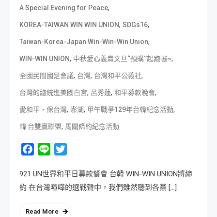
,
A Special Evening for Peace
,
,
KOREA-TAIWAN WIN WIN UNION
SDGs16
,
Taiwan-Korea-Japan Win-Win-Win Union
,
,
WIN-WIN UNION
中秋愛心義賣文旦‘’預購‘’起跑囉~
,
,
,
全國民間國是會議
台灣
台灣和平公義社
,
,
,
台灣的總統進美國白宮
呂秀蓮
和平募款晚會
,
,
,
愛和平‧保台灣
澎湖
甲午戰爭129年台韓紀念活動
,
韓 台雙贏聯盟
馬關條約紀念活動
Facebook
Line
Twitter
921 UN世界和平日募款餐會 台韓 WIN-WIN UNION將締
約 在台灣喧嘩的選戰聲中，我們雖然聽到各黨 […]
Read More