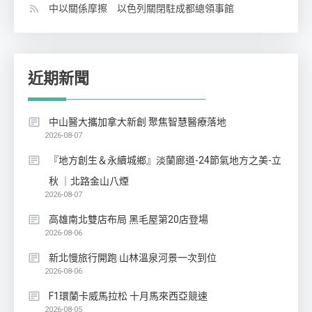
中以關係摩擦 以色列關閉駐成都總領事館
近期新聞
中山醫大攜加拿大新創 聚焦智慧醫療落地
2026-08-07
『地方創生＆永續城鄉』淡蘭廊道-24節氣地方之美-立
秋 ｜北路金山八煙
2026-08-07
高雄南北雙店布局 黑毛屋第20店登場
2026-08-06
新北慢旅行開跑 山林溫泉河景一次到位
2026-08-06
F1環蘭卡威馬拉松 十月馬來西亞競速
2026-08-05