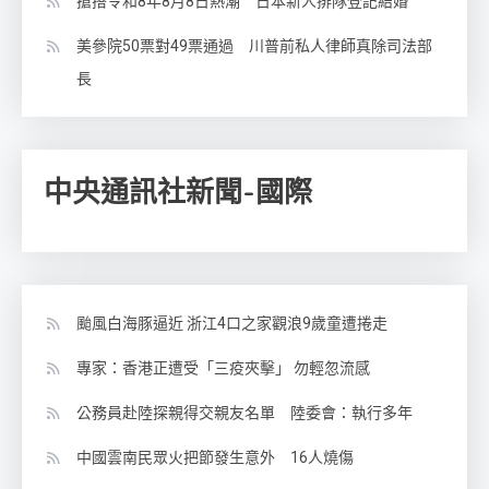
搶搭令和8年8月8日熱潮 日本新人排隊登記結婚
美參院50票對49票通過 川普前私人律師真除司法部
長
中央通訊社新聞-國際
颱風白海豚逼近 浙江4口之家觀浪9歲童遭捲走
專家：香港正遭受「三疫夾擊」 勿輕忽流感
公務員赴陸探親得交親友名單 陸委會：執行多年
中國雲南民眾火把節發生意外 16人燒傷