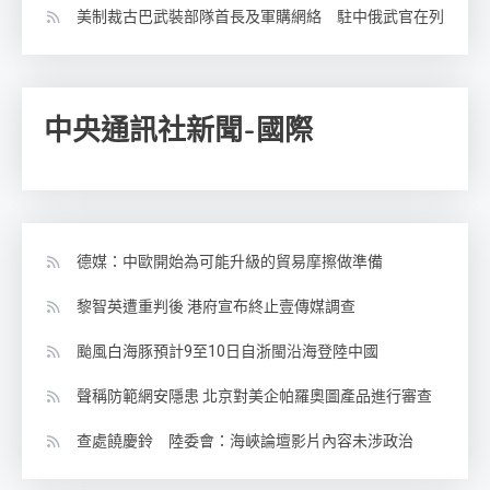
美制裁古巴武裝部隊首長及軍購網絡 駐中俄武官在列
中央通訊社新聞-國際
德媒：中歐開始為可能升級的貿易摩擦做準備
黎智英遭重判後 港府宣布終止壹傳媒調查
颱風白海豚預計9至10日自浙閩沿海登陸中國
聲稱防範網安隱患 北京對美企帕羅奧圖產品進行審查
查處饒慶鈴 陸委會：海峽論壇影片內容未涉政治