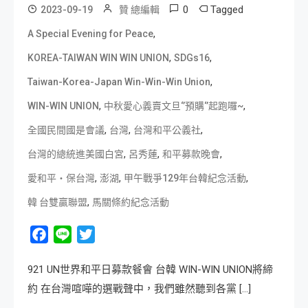
0
Tagged
2023-09-19
贊 總編輯
,
A Special Evening for Peace
,
,
KOREA-TAIWAN WIN WIN UNION
SDGs16
,
Taiwan-Korea-Japan Win-Win-Win Union
,
,
WIN-WIN UNION
中秋愛心義賣文旦‘’預購‘’起跑囉~
,
,
,
全國民間國是會議
台灣
台灣和平公義社
,
,
,
台灣的總統進美國白宮
呂秀蓮
和平募款晚會
,
,
,
愛和平‧保台灣
澎湖
甲午戰爭129年台韓紀念活動
,
韓 台雙贏聯盟
馬關條約紀念活動
Facebook
Line
Twitter
921 UN世界和平日募款餐會 台韓 WIN-WIN UNION將締
約 在台灣喧嘩的選戰聲中，我們雖然聽到各黨 […]