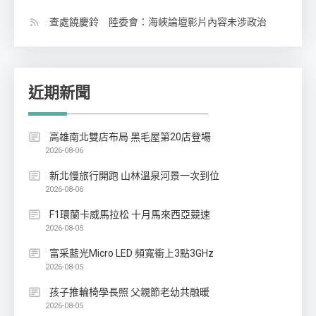
查處饒慶鈴 陸委會：海峽論壇影片內容未涉政治
近期新聞
高雄南北雙店布局 黑毛屋第20店登場
2026-08-06
新北慢旅行開跑 山林溫泉河景一次到位
2026-08-06
F1環蘭卡威馬拉松 十月馬來西亞競速
2026-08-05
富采藍光Micro LED 頻寬衝上3點3GHz
2026-08-05
孩子推輪椅學長照 父親節老幼共融暖
2026-08-05