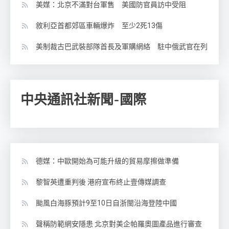
美媒：北京不滿對台軍售 美國防官員訪中受阻
敘利亞首都郊區車輛爆炸 至少2死13傷
美制裁古巴武裝部隊首長及軍購網絡 駐中俄武官在列
中央通訊社新聞-國際
德媒：中歐開始為可能升級的貿易摩擦做準備
黎智英遭重判後 港府宣布終止壹傳媒調查
颱風白海豚預計9至10日自浙閩沿海登陸中國
聲稱防範網安隱患 北京對美企帕羅奧圖產品進行審查