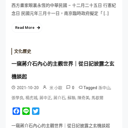
西方畫家眼裏永恆的中華民國 – 十二月二十五日 行憲紀
念日 民國元年三月十一日，南京臨時政府擬定「 […]
Read More
文化歷史
一窺蔣介石內心的主觀世界｜從日記披露之玄
機談起
0
Tagged
,
2021-10-20
米 小歐
孫中山
,
,
,
,
,
,
張學良
楊虎城
蔣中正
蔣介石
蘇聯
陳奇美
馬歇爾
Facebook
Line
Twitter
一窺蔣介石內心的主觀世界｜從日記披露之玄機談起