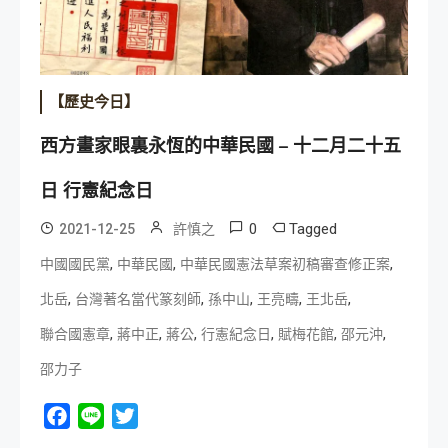
【歷史今日】
西方畫家眼裏永恆的中華民國 – 十二月二十五
日 行憲紀念日
0
Tagged
2021-12-25
許慎之
,
,
,
中國國民黨
中華民國
中華民國憲法草案初稿審查修正案
,
,
,
,
,
北岳
台灣著名當代篆刻師
孫中山
王亮疇
王北岳
,
,
,
,
,
,
聯合國憲章
蔣中正
蔣公
行憲紀念日
賦梅花館
邵元沖
邵力子
Facebook
Line
Twitter