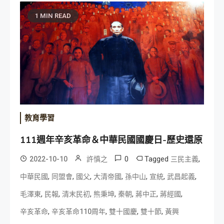
1 MIN READ
教育學習
111週年辛亥革命＆中華民國國慶日-歷史還原
0
Tagged
,
2022-10-10
許慎之
三民主義
,
,
,
,
,
,
,
中華民國
同盟會
國父
大清帝國
孫中山
宣統
武昌起義
,
,
,
,
,
,
,
毛澤東
民報
清末民初
熊秉坤
秦朝
蔣中正
蔣經國
,
,
,
,
辛亥革命
辛亥革命110周年
雙十國慶
雙十節
黃興