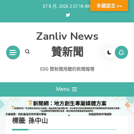
Skip
多國語言 »»
07 8 月, 2026
2:57:18 AM
to
content
Zanliv News
贊新聞
ESG 贊新聞用聽的新聞報導
Menu
標籤:
孫中山