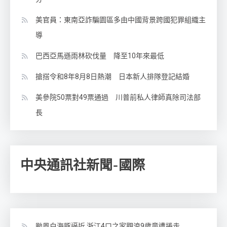
美官員：東南亞詐騙園區多由中國背景跨國犯罪組織主
導
巴西亞馬遜雨林砍伐量 降至10年來最低
搶搭令和8年8月8日熱潮 日本新人排隊登記結婚
美參院50票對49票通過 川普前私人律師真除司法部
長
中央通訊社新聞-國際
颱風白海豚逼近 浙江4口之家觀浪9歲童遭捲走