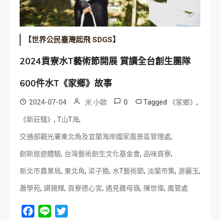
【世界公民臺灣起飛 SDGS】
2024貢寮水T藝術節開展 賞讀全台創生團隊
600件水T《家鄉》故事
0
Tagged
,
2024-07-04
米 小歐
《家鄉》
,
,
《新莊騷》
T山T海
,
交通部觀光署東北角及宜蘭海岸國家風景區管理處
,
,
,
創新旅遊體驗
台灣藝術創生文化基金會
品味貢寮
,
,
,
,
,
,
新北市農業局
東北角
梁子擔
水T藝術節
淡蘭市集
游麗玉
,
,
,
,
,
蕭學苑
諶錫輝
貢寮德心宮
遇見雞母嶺
陳世偉
風管處
Facebook
Line
Twitter