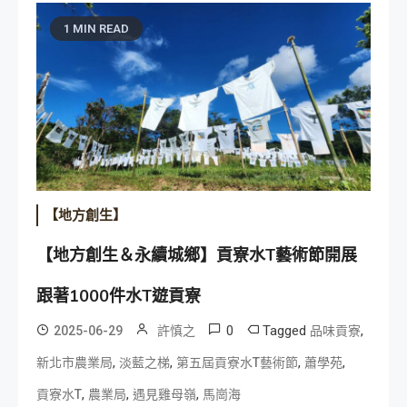
1 MIN READ
【地方創生】
【地方創生＆永續城鄉】貢寮水T藝術節開展
跟著1000件水T遊貢寮
0
Tagged
,
2025-06-29
許慎之
品味貢寮
,
,
,
,
新北市農業局
淡藍之梯
第五屆貢寮水T藝術節
蕭學苑
,
,
,
貢寮水T
農業局
遇見雞母嶺
馬崗海