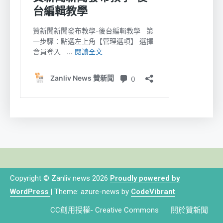
Copyright © Zanliv news 2026
Proudly powered by
WordPress
|
Theme: azure-news by
CodeVibrant
.
CC創用授權- Creative Commons
關於贊新聞