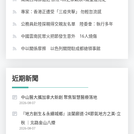
專家：香港正遭受「三疫夾擊」 勿輕忽流感
公務員赴陸探親得交親友名單 陸委會：執行多年
中國雲南民眾火把節發生意外 16人燒傷
中以關係摩擦 以色列關閉駐成都總領事館
近期新聞
中山醫大攜加拿大新創 聚焦智慧醫療落地
2026-08-07
『地方創生＆永續城鄉』淡蘭廊道-24節氣地方之美-立
秋 ｜北路金山八煙
2026-08-07