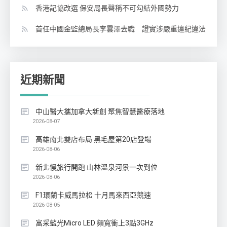
香港記協改選 保安局長聲稱不可勾結外國勢力
首任中國金監總局長李雲澤去職 證實涉嚴重違紀違法
近期新聞
中山醫大攜加拿大新創 聚焦智慧醫療落地
2026-08-07
高雄南北雙店布局 黑毛屋第20店登場
2026-08-06
新北慢旅行開跑 山林溫泉河景一次到位
2026-08-06
F1環蘭卡威馬拉松 十月馬來西亞競速
2026-08-05
富采藍光Micro LED 頻寬衝上3點3GHz