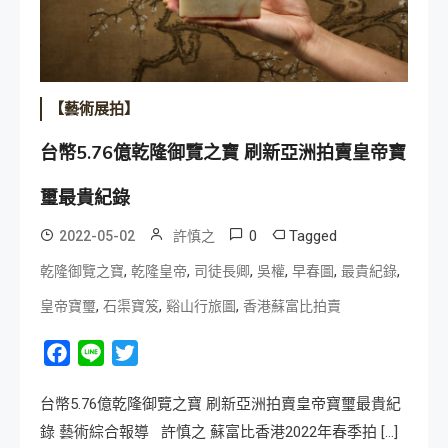
【藝術展拍】
台幣5.76億乾隆御覽之寶 刷新亞洲拍賣皇帝寶
璽最貴紀錄
0
Tagged
2022-05-02
許慎之
,
,
,
,
,
,
乾隆御覽之寶
乾隆皇帝
司徒長卿
吳權
早春圖
最貴紀錄
,
,
,
皇帝寶璽
石渠寶笈
谿山行旅圖
香港蘇富比拍賣
Facebook
Line
Twitter
台幣5.76億乾隆御覽之寶 刷新亞洲拍賣皇帝寶璽最貴紀
錄 藝術綜合報導 許慎之 蘇富比香港2022年春季拍 […]