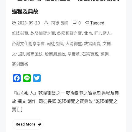
過程及典故
0
Tagged
2023-09-20
司徒 長卿
,
,
,
,
,
乾隆御璽
乾隆御覽之寶
乾隆預覽之寶
北京
匠心動人
,
,
,
,
,
台灣文化創意學會
司徒長卿
大清御璽
故宮國寶
文創
,
,
,
,
,
,
文化部
殷商風紋
殷商鳳鳥紋
皇帝章
石渠寶笈
篆刻
篆刻藝術
Facebook
Line
Twitter
『匠心動人』乾隆御璽之一 乾隆御覽之寶篆刻過程及典
故 撰文 創作 司徒長卿 乾隆御覽之寶典故 “乾隆御覽之
寶 […]
Read More