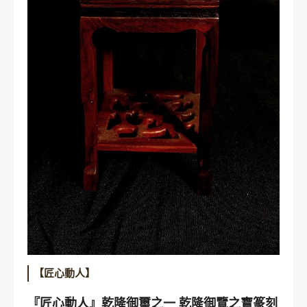
【匠心動人】
『匠心動人』乾隆御璽之一 乾隆御覽之寶篆刻