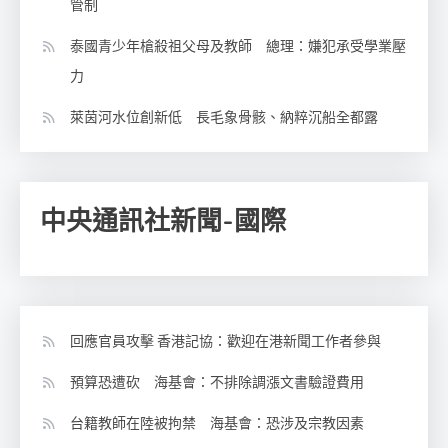
管制
泰國青少年槍殺祖父母及教師 總理：嫌犯承受學業壓
力
萊茵河水位創新低 長毛象骨骸、納粹沉船全都露
中央通訊社新聞-國際
回應官員攻擊 香港記協：歡迎在港新聞工作者參與
預算恐遭砍 海基會：不排除調漲文書驗證費用
台籍教師在陸被拘禁 海基會：恐涉及宗教因素