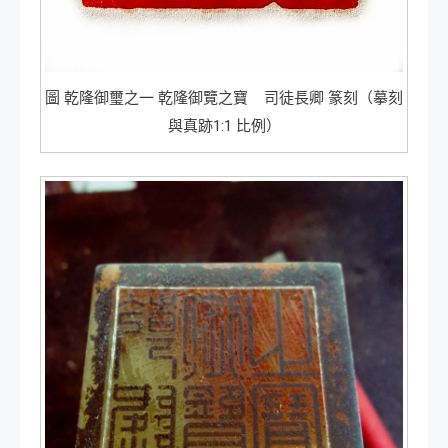
圖 乾隆御璽之一 乾隆御覽之寶 司徒長卿 篆刻（摹刻
與真跡1:1 比例）