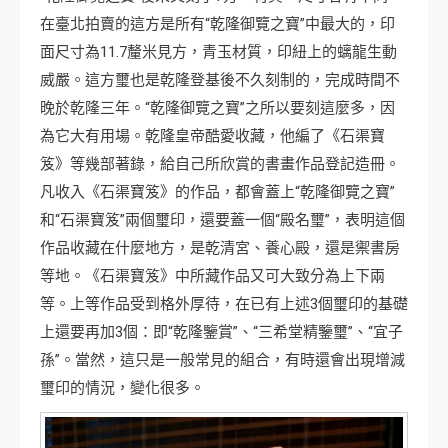
在臺北拍賣的這方是所有“乾隆御覽之寶”中最大的，印
面尺寸為11.7釐米見方，青玉材質，印紐上的螭龍生動
威嚴。這方璽也是乾隆登基後不久刻制的，完成時間不
晚於乾隆三年。“乾隆御覽之寶”之所以要刻這麼多，因
為它大有用場。乾隆皇帝酷愛收藏，他編了《石渠寶
笈》等幾部著錄，給自己所欣賞的書畫作品登記造冊。
凡收入《石渠寶笈》的作品，都會蓋上“乾隆御覽之寶”
和“石渠寶笈”兩個璽印，還要蓋一個“殿名璽”，表明這個
作品收藏在什麼地方，是乾清宮、養心殿，還是禦書房
等地。《石渠寶笈》中所藏作品又可大致分為上下兩
等。上等作品受到格外厚待，在已有上述3個璽印的基礎
上還要再加3個：即“乾隆鑒賞”、“三希堂精鑒璽”、“宜子
孫”。當然，這只是一般常見的組合，有時還會出現增減
璽印的情況，變化很多。