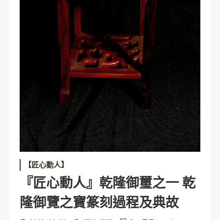
【匠心動人】
『匠心動人』乾隆御璽之一 乾
隆御覽之寶篆刻過程及典故