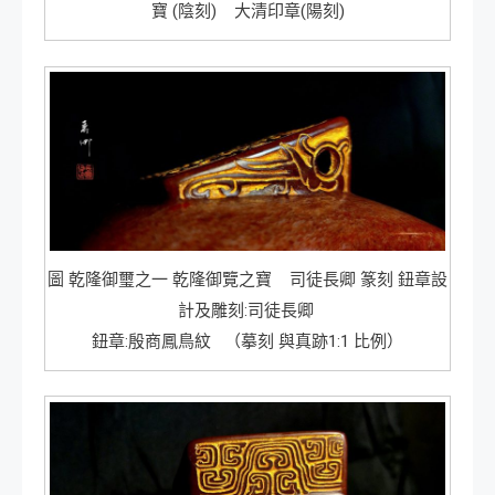
寶 (陰刻) 大清印章(陽刻)
圖 乾隆御璽之一 乾隆御覽之寶 司徒長卿 篆刻 鈕章設
計及雕刻:司徒長卿
鈕章:殷商鳳鳥紋 （摹刻 與真跡1:1 比例）