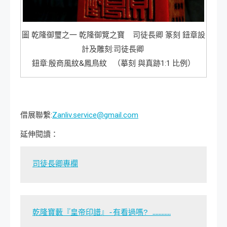
圖 乾隆御璽之一 乾隆御覽之寶 司徒長卿 篆刻 鈕章設
計及雕刻:司徒長卿
鈕章:殷商風紋&鳳鳥紋 （摹刻 與真跡1:1 比例）
借展聯繫:
Zanliv.service@gmail.com
延伸閱讀：
司徒長卿專欄
乾隆寶藪『皇帝印譜』-有看過嗎? …………