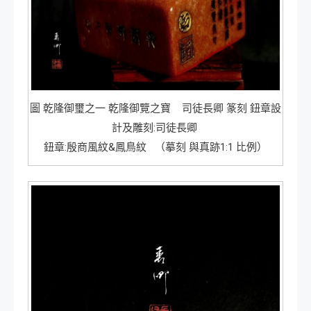
圖 乾隆御璽之一 乾隆御覽之寶 司徒長卿 篆刻 鈕章設
計及雕刻:司徒長卿
鈕章:殷商風紋&鳳鳥紋 （摹刻 與真跡1:1 比例）