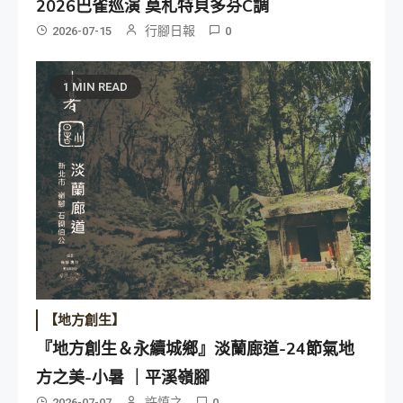
2026巴雀巡演 莫札特貝多芬C調
行腳日報
2026-07-15
0
1 MIN READ
【地方創生】
『地方創生＆永續城鄉』淡蘭廊道-24節氣地
方之美-小暑 ｜平溪嶺腳
許慎之
2026-07-07
0