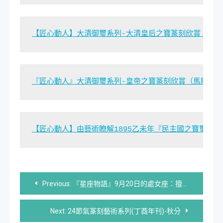
【匠心動人】大清御璽系列-大清皇后之寶篆刻欣賞｜經
『匠心動人』大清御璽系列-皇帝之寶篆刻欣賞（馬關條
【匠心動人】由藝術瞭解1895乙未年『民主國之寶璽』
文
Previous:
『星座物語』9月20日的處女座：擅長管理的人
章
Next:
24節氣篆刻藝術系列(丁酉年刊)-秋分
導