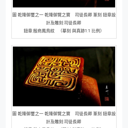
圖 乾隆御璽之一 乾隆御覽之寶 司徒長卿 篆刻 鈕章設
計及雕刻:司徒長卿
鈕章:殷商鳳鳥紋 （摹刻 與真跡1:1 比例）
圖 乾隆御璽之一 乾隆御覽之寶 司徒長卿 篆刻 鈕章設
計及雕刻:司徒長卿