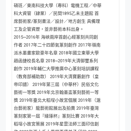
碩班／東南科技大學（專科）電機工程／中華
科大資管（肄業）／民間1895乙未主題館 首
席藝術家/篆刻書法／設計／地方創生 具備理
工及企管資歷，並非藝術本科出身。
2015~2016年 海峽兩岸首創心經篆刻共同創
作者 2017年二十四節氣篆刻創作 2017年嶺南
派水墨畫家歐豪年名章 2018年國立東華大學
趙函捷校長名章 2018~2019年大清御璽系列
創作 2019年輔仁大學推廣中心篆刻培訓課程
（教育部補助款） 2019年大清寶藪創作（皇
帝印譜） 2019年第三屆（中華杯）民俗文化
藝術一等獎 2019年北京翰墨盃篆刻藝術一等
獎 2019年臺北大稻埕小故宮個展 2019年（滬
台藝術家）龍藝術館展出及拍賣 2019年臺灣
篆刻家第一屆『緣琢杯』篆刻比賽 2019年大
稻埕小故宮策展 2019年星雲法師三面印信創