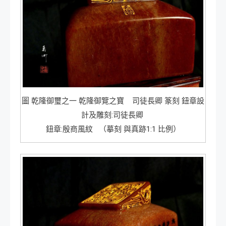
圖 乾隆御璽之一 乾隆御覽之寶 司徒長卿 篆刻 鈕章設
計及雕刻:司徒長卿
鈕章:殷商風紋 （摹刻 與真跡1:1 比例）