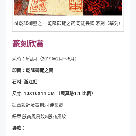
圖 乾隆御璽之一 乾隆御覽之寶 司徒長卿 篆刻（摹刻）
篆刻欣賞
耗時：6個月（2019年2月～5月）
印面：乾隆御覽之寶
石材: 浙江紅
尺寸: 10X10X14 CM （與真跡1:1 比例）
鈕章設計及篆刻:司徒長卿
鈕章:殷商鳳鳥紋&殷商風紋
邊款：