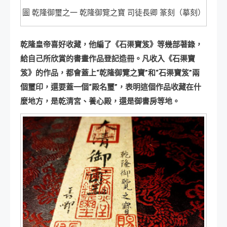
圖 乾隆御璽之一 乾隆御覽之寶 司徒長卿 篆刻（摹刻）
乾隆皇帝喜好收藏，他編了《石渠寶笈》等幾部著錄，
給自己所欣賞的書畫作品登記造冊。凡收入《石渠寶
笈》的作品，都會蓋上“乾隆御覽之寶”和“石渠寶笈”兩
個璽印，還要蓋一個“殿名璽”，表明這個作品收藏在什
麼地方，是乾清宮、養心殿，還是御書房等地。