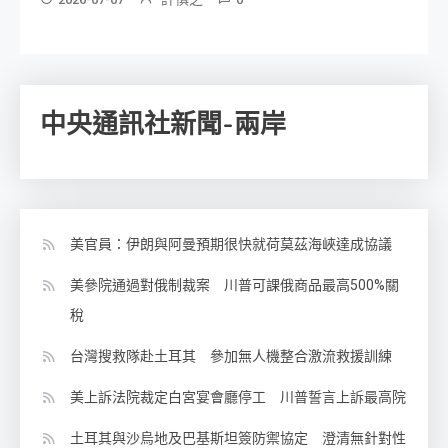
中央通訊社新聞-兩岸
美官員：伊朗與阿曼預期很快就荷莫茲海峽達成協議
美參院通過對俄制裁案 川普可課俄商品最高500%關
稅
台灣搜救隊赴土耳其 參加無人機整合激流救援訓練
美上訴法院裁定白宮宴會廳停工 川普誓言上訴最高院
土耳其與沙烏地及巴基斯坦簽防禦協定 澄清無針對性