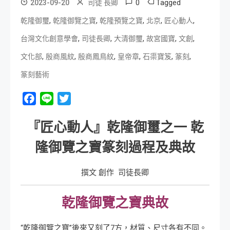
0
Tagged
2023-09-20
司徒 長卿
,
,
,
,
,
乾隆御璽
乾隆御覽之寶
乾隆預覽之寶
北京
匠心動人
,
,
,
,
,
台灣文化創意學會
司徒長卿
大清御璽
故宮國寶
文創
,
,
,
,
,
,
文化部
殷商風紋
殷商鳳鳥紋
皇帝章
石渠寶笈
篆刻
篆刻藝術
Facebook
Line
Twitter
『匠心動人』乾隆御璽之一 乾
隆御覽之寶篆刻過程及典故
撰文 創作 司徒長卿
乾隆御覽之寶典故
“乾隆御覽之寶”後來又刻了7方，材質、尺寸各有不同。