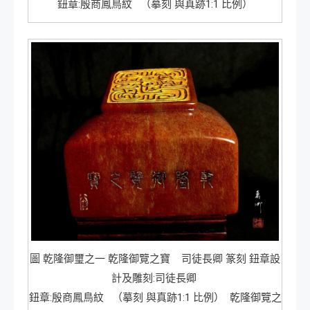
鈕章:殷商鳳鳥紋 （摹刻 與真跡1:1 比例）
圖 乾隆御璽之一 乾隆御覽之寶 司徒長卿 篆刻 鈕章設
計及雕刻:司徒長卿
鈕章:殷商鳳鳥紋 （摹刻 與真跡1:1 比例） 乾隆御覽之