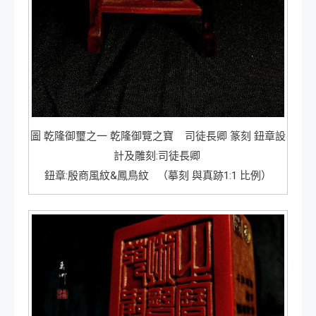
圖 乾隆御璽之一 乾隆御覽之寶 司徒長卿 篆刻 鈕章設
計及雕刻:司徒長卿
鈕章:殷商風紋&鳳鳥紋 （摹刻 與真跡1:1 比例）