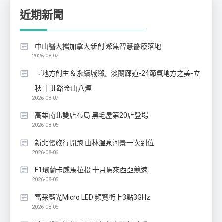
近期新聞
中山醫大攜加拿大新創 聚焦智慧醫療落地
2026-08-07
『地方創生＆永續城鄉』淡蘭廊道-24節氣地方之美-立
秋 ｜北路金山八煙
2026-08-07
高雄南北雙店布局 黑毛屋第20店登場
2026-08-06
新北慢旅行開跑 山林溫泉河景一次到位
2026-08-06
F1環蘭卡威馬拉松 十月馬來西亞競速
2026-08-05
富采藍光Micro LED 頻寬衝上3點3GHz
2026-08-05