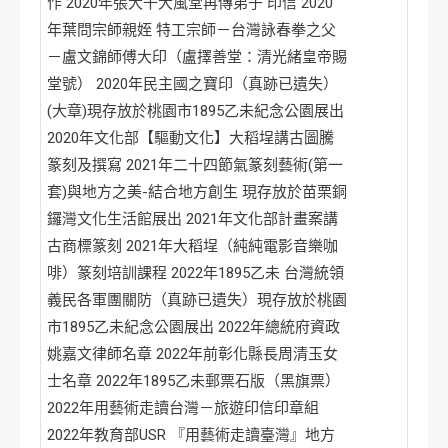
作 2020年張大千大風堂再傳弟子 印信 2020
年葉問宗師親姪 特工宗師－台灣詠春拳之父
－盧文錦師傅大印（盧擇善堂：清光緒皇帝賜
堂號） 2020年民主國之寶印（真跡已遺失）
(大章)現存放於桃園市1895乙未紀念公園展出
2020年文化部【驅動文化】大稻埕講古圖騰
篆刻及撰寫 2021年二十四節氣篆刻藝術(第一
套)與地方之美-結合地方創生 現存放於苗栗銅
鑼灣文化生活館展出 2021年文化部計畫案講
古商標篆刻 2021年大稻埕（純純電影音樂咖
啡）篆刻培訓課程 2022年1895乙未 台灣統領
義民各軍團關防（真跡已遺失）現存放於桃園
市1895乙未紀念公園展出 2022年總統府資政
姚嘉文律師名章 2022年前彰化縣長周清玉女
士名章 2022年1895乙未郵票石版（黑旗票）
2022年用藝術走讀台灣－旅遊印信印章組
2022年教育部USR 『用藝術走讀臺灣』地方