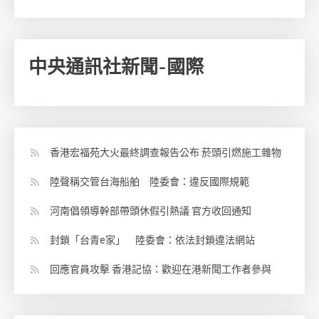
中央通訊社新聞-國際
香港宏福苑大火最終調查報告公布 菸頭引燃施工雜物
陸聲稱交管台海船舶 陸委會：違反國際規範
河南倡領導幹部帶頭休假引熱議 官方收回通知
封鎖「台青e家」 陸委會：依法封鎖違法網站
回應官員攻擊 香港記協：歡迎在港新聞工作者參與