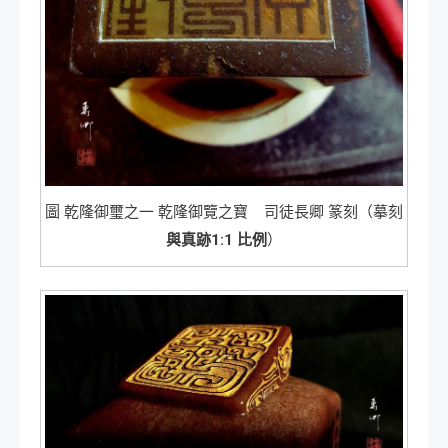
圖 乾隆御璽之一 乾隆御覽之寶 司徒長卿 篆刻（摹刻
與真跡1:1 比例
）