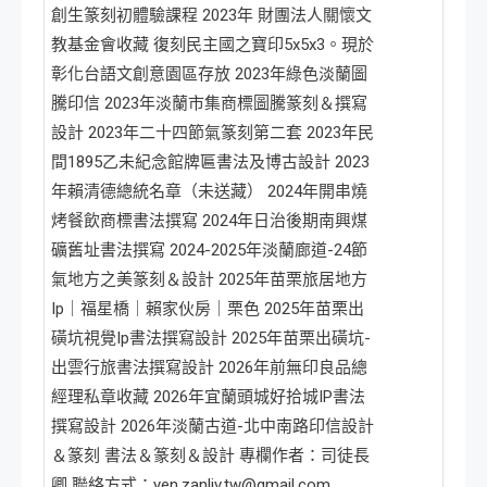
創生篆刻初體驗課程 2023年 財團法人關懷文
教基金會收藏 復刻民主國之寶印5x5x3。現於
彰化台語文創意園區存放 2023年綠色淡蘭圖
騰印信 2023年淡蘭市集商標圖騰篆刻＆撰寫
設計 2023年二十四節氣篆刻第二套 2023年民
間1895乙未紀念館牌匾書法及博古設計 2023
年賴清德總統名章（未送藏） 2024年開串燒
烤餐飲商標書法撰寫 2024年日治後期南興煤
礦舊址書法撰寫 2024-2025年淡蘭廊道-24節
氣地方之美篆刻＆設計 2025年苗栗旅居地方
Ip｜福星橋｜賴家伙房｜栗色 2025年苗栗出
磺坑視覺Ip書法撰寫設計 2025年苗栗出磺坑-
出雲行旅書法撰寫設計 2026年前無印良品總
經理私章收藏 2026年宜蘭頭城好拾城IP書法
撰寫設計 2026年淡蘭古道-北中南路印信設計
＆篆刻 書法＆篆刻＆設計 專欄作者：司徒長
卿 聯絡方式：yen.zanliv.tw@gmail.com