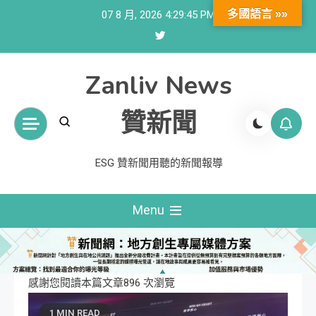
Skip
多國語言 »»
07 8 月, 2026
4:29:46 PM
to
content
Zanliv News
贊新聞
ESG 贊新聞用聽的新聞報導
Menu
感謝您閱讀本篇文章896 次瀏覽
1 MIN READ