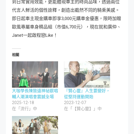
到日常實用效能，更能體現車主的時尚品味，透過兩位
代言人鮮活的個性詮釋，創造出截然不同的騎乘美感。
即日起車主現金購車即享3,000元購車金優惠，限時加贈
歐風專屬車身精品組（市值6,700元），現在就和廣仲、
Janet一起啟程戀Like！
相關
大咖學長陳致遠神祕獻唱
『贊心靈』人生要變好，
輔人潮演唱會震撼全場
從堅持運動開始
2025-12-18
2023-12-07
在「流行」中
在「【贊心靈】」中