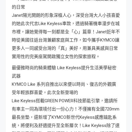
的日常
Janet陽光開朗的形象深植人心，深受台灣大人小孩喜愛
的她此次代言Like Keyless車款，透過騎著機車漫步在城
市裡，讓她覺得每一刻都是全「心」篇章！Janet近年不
時從美國往返台灣兼顧家庭與工作，如今攜手KYMCO讓
更多人一同感受台灣的「真」美好，用兼具美感與日常
實用性的完美座駕開啟獨立女性的探索旅程。
最優雅時尚的騎乘體驗 Like Keyless提升生活美學秘密
武器
KYMCO Like 系列自推出以來便以時尚、復古的外觀廣
受年輕族群喜愛，此次全新登場的
Like Keyless搭載GREEN POWER科技節能引擎，邀請所
有車主一同為環境付出一份心力！不僅擁有全國720mm
最長坐墊，還新增了KYMCO新世代Keyless感應鑰匙系
統，將便利及舒適提升至全新層次！Like Keyless除了達