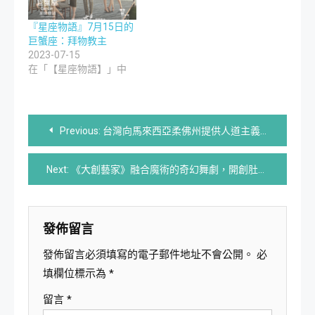
『星座物語』7月15日的
巨蟹座：拜物教主
2023-07-15
在「【星座物語】」中
文
Previous:
台灣向馬來西亞柔佛州提供人道主義援助
章
Next:
《大創藝家》融合魔術的奇幻舞劇，開創肚皮舞新世界
導
覽
發佈留言
發佈留言必須填寫的電子郵件地址不會公開。
必
填欄位標示為
*
留言
*