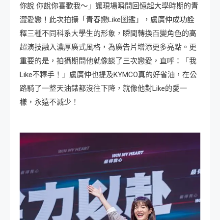
你說 你說你喜歡我～」讓現場瞬間回憶起大學時期的青
澀愛戀！此次拍攝「青春戀Like圖鑑」，盧廣仲成功詮
釋三種不同科系大學生的形象，瞬間轉換百變角色的高
超演技融入濃厚廣式風格，為廣告片增添更多亮點。更
重要的是，拍攝期間他就像談了三次戀愛，直呼：「我
Like不釋手！」盧廣仲也提及KYMCO真的好省油，在公
路騎了一整天油錶都沒往下降，就像他對Like的愛一
樣，永遠不減少！