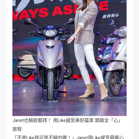
Janet也騎歐都拜！ 用Like感受美好篇章 開啟全「心」
旅程
「不是Like我可是不騎的喔！」Janet用Like感受最暖心