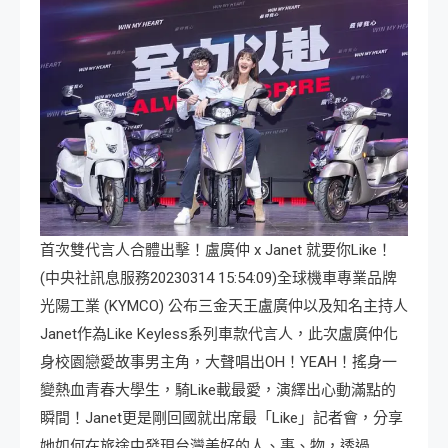
首次雙代言人合體出擊！盧廣仲 x Janet 就要你Like！
(中央社訊息服務20230314 15:54:09)全球機車專業品牌
光陽工業 (KYMCO) 公布三金天王盧廣仲以及知名主持人
Janet作為Like Keyless系列車款代言人，此次盧廣仲化
身校園戀愛故事男主角，大聲唱出OH！YEAH！搖身一
變熱血青春大學生，騎Like載最愛，演繹出心動滿點的
瞬間！Janet更是剛回國就出席最「Like」記者會，分享
她如何在旅途中發現台灣美好的人、事、物，透過